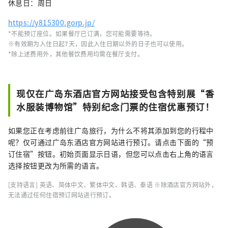
休息日：周日
https://y815300.gorp.jp/
*不能预订座位。如果餐厅已订满，您可能需要等待。
※有效期为入住日起7天，因此入住日期以外的日子也可以使用。
*除上述费用外，其他餐饮费用均需在餐厅支付。
现仅在广岛东酒店官方网站接受包含特别展“香
水服装博物馆”特别纪念门票的住宿优惠预订！
如果您正在考虑前往广岛旅行，为什么不将其添加到您的行程中
呢？仅可通过广岛东酒店官方网站进行预订。请点击下面的“预
订住宿”按钮。初始页面显示日语，但您可以点击右上角的语言
选择按钮更改为所需的语言。
[支持语言] 英语、简体中文、繁体中文、韩语、泰语 ※除酒店官方网站外，
无法通过任何住宿预订网站进行预订。