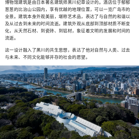
博物馆建筑是由日本著名建筑师黑川纪章设计的。酒店位于郁郁
葱葱的比治山公园内，享有优越的地理位置，可以一览广岛市的
全景。建筑本身外观美丽，堪称艺术品，表达了与自然的和谐以
及从过去到未来的时间流逝。建筑外观从底部到顶部材质不断变
化，从天然石材、到瓷砖、到铝材，象征着文明的发展和时间的
流逝。
这一设计融入了黑川的共生思想，表达了他对自然与人类、过去
与未来、不同文化能够并存的社会的愿望。