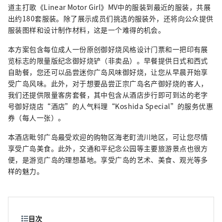
道主打歌《Linear Motor Girl》MV中的服装到最近的服装，共展
出约180套服装。除了展示成员们挑选的服装外，还将向公众提供
服装图样和设计制作材料，这是一个难得的机会。
本方案包含每位成人一份原创御好烧风格设计门票和一把印有展
览标志的限量版纪念御好烧铲（非卖品）。早餐提供日式和西式
自助餐，您还可以品尝迷你广岛风味御好烧，让您从早晨开始享
受广岛风味。此外，对于想要品尝正宗广岛名产御好烧的客人，
我们还提供限量客房套餐，其中包含从酒店步行即可到达的老字
号御好烧店“酒店”的人气料理“Koshida Special”的服务优惠
券（每人一张）。
本酒店毗邻广岛最受欢迎的购物区海老町流川地区，可让您尽情
享受广岛美食。此外，交通和平纪念公园等主要旅游景点也很方
便，是游览广岛的理想基地。享受广岛的艺术、美食、观光等多
样的魅力。
目次