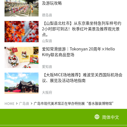
及游玩攻略
德岛县
【山梨县北杜市】从东京乘坐特急列车梓号约
2小时即可到达！秋季红叶美景及推荐观光景
点。
山梨县
爱知常滑旅游｜Tokonyan 20周年×Hello
Kitty联名商品登场
爱知县
【大阪MICE场地推荐】难波至关西国际机场会
议、展览及活动场地指南
大阪府
HOME
广岛县
广岛市现代美术馆正在举办特别展“香水服装博物馆”
简体中文
language