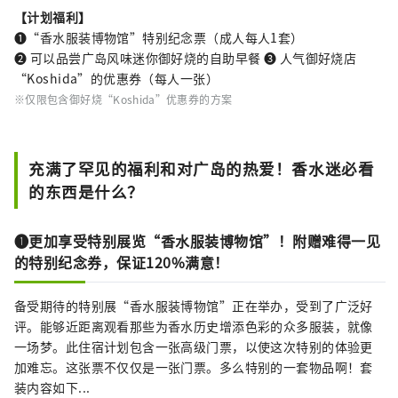
【计划福利】
❶“香水服装博物馆”特别纪念票（成人每人1套）
❷ 可以品尝广岛风味迷你御好烧的自助早餐 ❸ 人气御好烧店
“Koshida”的优惠券（每人一张）
※仅限包含御好烧“Koshida”优惠券的方案
充满了罕见的福利和对广岛的热爱！香水迷必看
的东西是什么？
❶更加享受特别展览“香水服装博物馆”！附赠难得一见
的特别纪念券，保证120%满意！
备受期待的特别展“香水服装博物馆”正在举办，受到了广泛好
评。能够近距离观看那些为香水历史增添色彩的众多服装，就像
一场梦。此住宿计划包含一张高级门票，以使这次特别的体验更
加难忘。这张票不仅仅是一张门票。多么特别的一套物品啊！套
装内容如下...