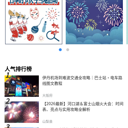
人气排行榜
伊丹机场到难波交通全攻略｜巴士站・电车路
线图文教程
大阪府
【2026最新】河口湖＆富士山烟火大会：时间
表、亮点与实用攻略全解析
山梨县