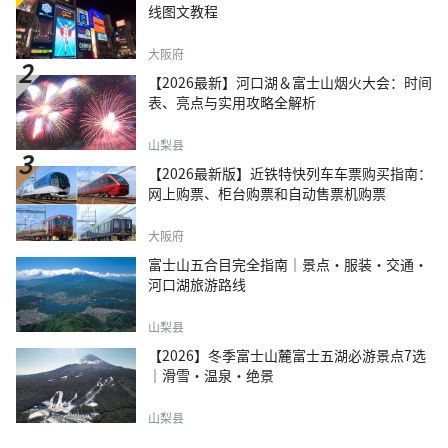
线图文教程
大阪府
【2026最新】河口湖＆富士山烟火大会：时间
表、亮点与实用攻略全解析
山梨县
【2026最新版】近铁特快列车车票购买指南：
网上购票、柜台购票和自动售票机购票
大阪府
富士山五合目完全指南｜景点·服装·交通·
河口湖旅游路线
山梨县
【2026】冬季富士山麓富士五湖必游景点7选
｜滑雪・温泉・绝景
山梨县