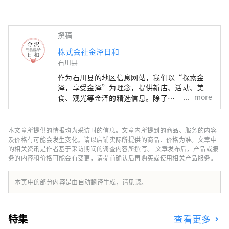
撰稿
株式会社金泽日和
石川县
作为石川县的地区信息网站，我们以“探索金
泽，享受金泽”为理念，提供新店、活动、美
more
食、观光等金泽的精选信息。除了
“SmartNews”、“goo news”等日本国内媒
体外，我们还与中国、台湾、香港、泰国、越南
等海外媒体合作，向世界广泛传播石川县的魅
本文章所提供的情报均为采访时的信息。文章内所提到的商品、服务的内容
力。
及价格有可能会发生变化。请以店铺实际所提供的商品、价格为准。文章中
的相关资讯是作者基于采访期间的调查内容所撰写。 文章发布后，产品或服
务的内容和价格可能会有变更，请提前确认后再购买或使用相关产品服务。
本页中的部分内容是由自动翻译生成，请见谅。
特集
查看更多