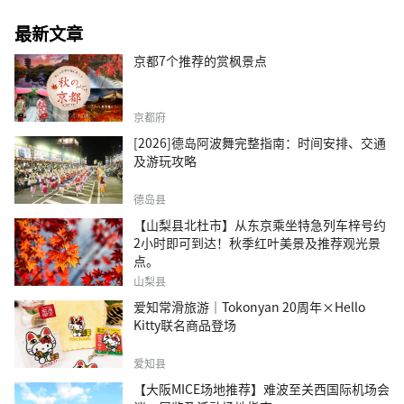
最新文章
京都7个推荐的赏枫景点
京都府
[2026]德岛阿波舞完整指南：时间安排、交通
及游玩攻略
德岛县
【山梨县北杜市】从东京乘坐特急列车梓号约
2小时即可到达！秋季红叶美景及推荐观光景
点。
山梨县
爱知常滑旅游｜Tokonyan 20周年×Hello
Kitty联名商品登场
爱知县
【大阪MICE场地推荐】难波至关西国际机场会