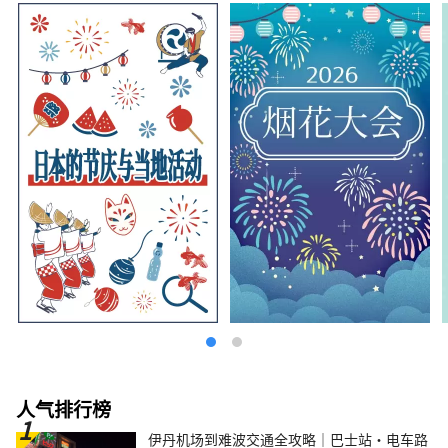
人气排行榜
伊丹机场到难波交通全攻略｜巴士站・电车路