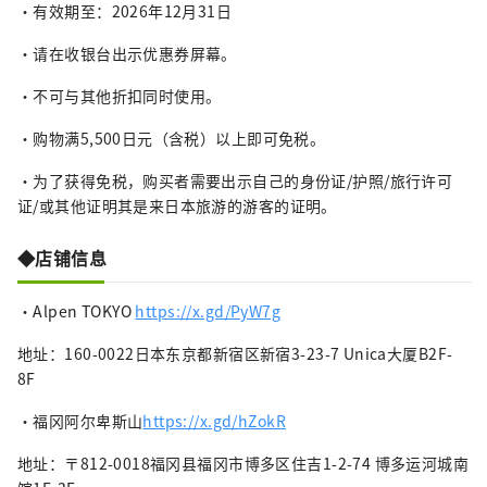
・有效期至：2026年12月31日
・请在收银台出示优惠券屏幕。
・不可与其他折扣同时使用。
・购物满5,500日元（含税）以上即可免税。
・为了获得免税，购买者需要出示自己的身份证/护照/旅行许可
证/或其他证明其是来日本旅游的游客的证明。
◆店铺信息
・Alpen TOKYO
https://x.gd/PyW7g
地址：160-0022日本东京都新宿区新宿3-23-7 Unica大厦B2F-
8F
・福冈阿尔卑斯山
https://x.gd/hZokR
地址：〒812-0018福冈县福冈市博多区住吉1-2-74 博多运河城南