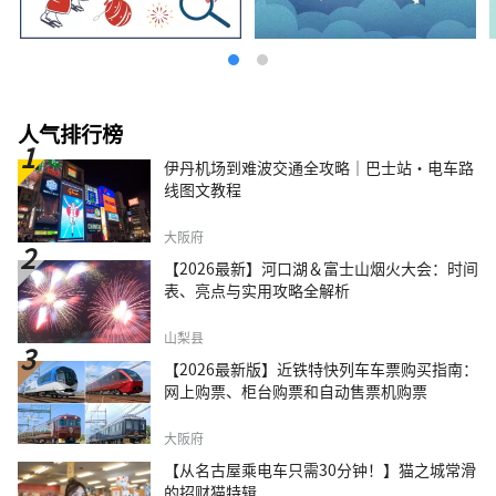
人气排行榜
伊丹机场到难波交通全攻略｜巴士站・电车路
线图文教程
大阪府
【2026最新】河口湖＆富士山烟火大会：时间
表、亮点与实用攻略全解析
山梨县
【2026最新版】近铁特快列车车票购买指南：
网上购票、柜台购票和自动售票机购票
大阪府
【从名古屋乘电车只需30分钟！】猫之城常滑
的招财猫特辑