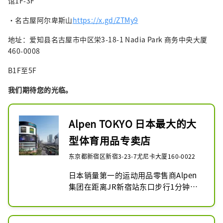
馆1F-3F
・名古屋阿尔卑斯山
https://x.gd/ZTMy9
地址：爱知县名古屋市中区栄3-18-1 Nadia Park 商务中央大厦
460-0008
B1F至5F
我们期待您的光临。
Alpen TOKYO 日本最大的大
型体育用品专卖店
东京都新宿区新宿3-23-7尤尼卡大厦160-0022
日本销量第一的运动用品零售商Alpen
集团在距离JR新宿站东口步行1分钟的
地方开设了历史上最大的旗舰店。地下
2层、地上8层的巨大楼层内，设有综合
体育专卖店“Sports Depot旗舰店”、