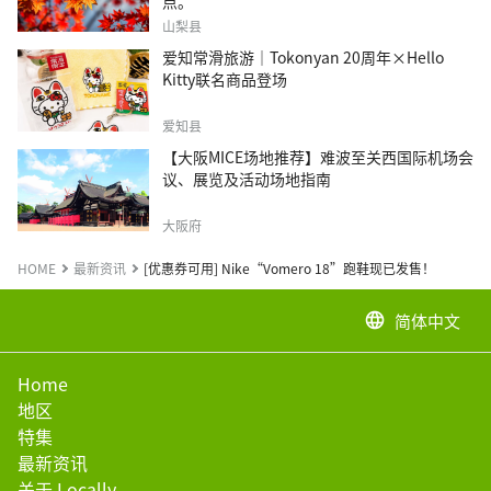
点。
山梨县
爱知常滑旅游｜Tokonyan 20周年×Hello
Kitty联名商品登场
爱知县
【大阪MICE场地推荐】难波至关西国际机场会
议、展览及活动场地指南
大阪府
HOME
最新资讯
[优惠券可用] Nike“Vomero 18”跑鞋现已发售！
简体中文
language
Home
地区
特集
最新资讯
关于 Locally