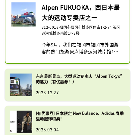
大型户外用品专卖店“Alpen 
Alpen FUKUOKA，西日本最
Outdoors旗舰店”、以及“Alpen 
大的运动专卖店之一
Outdoors旗舰店”等3家店铺。高尔夫
专卖店“Golf 5 Flagship Store”。我
812-0018 福冈市福冈市博多区住吉1-2-74 福冈
们拥有日本最大的适合商务类型的销售
运河城博多南馆1～3楼
楼层之一。

今年9月，我们在福冈市福冈市外国游
我们经营多种产品，包括流行的日本品
客的热门旅游景点博多运河城南馆1至3
牌、Nike、Adidas、New Balance、
楼开设了大型体育专卖店Alpen 
The North Face、On、
FUKUOKA。

Hokayoneyone、Honma、Majesty 
一楼是高尔夫专卖店Golf 5旗舰店，二
等。
东京最新景点，大型运动专卖店“Alpen Tokyo”
楼和三楼部分是Sports Depot旗舰店，
的魅力（有优惠券！）
是一般运动专卖店，三楼是大型户外专
2023.12.27
卖店， Alpen Outdoors旗舰店。我们
拥有九州地区最大的销售楼层之一，拥
有三种类型的商店。

[有优惠券] 日本限定 New Balance、Adidas 春季
我们提供各种运动类别的产品，包括超
运动服饰特卖！
过 280 个户外品牌和超过 88 个高尔夫
品牌。我们还提供各种流行的日本品
2025.03.04
牌，如 Asics、Mizuno、Yonex、