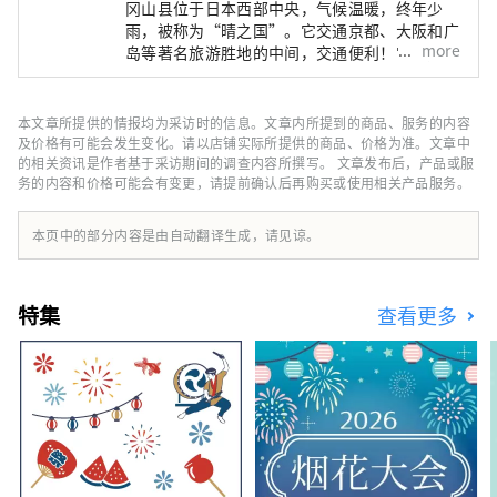
冈山县位于日本西部中央，气候温暖，终年少
雨，被称为“晴之国”。它交通京都、大阪和广
more
岛等著名旅游胜地的中间，交通便利！它也是经
由濑户通往四国的门户。 冈山县也被称为“水
果冈山”，在濑户内温暖的气候下，阳光照射的
水果，无论甜度、香气还是风味，都是最高品质
本文章所提供的情报均为采访时的信息。文章内所提到的商品、服务的内容
的。 您可以品尝白桃、麝香葡萄、先锋葡萄等
及价格有可能会发生变化。请以店铺实际所提供的商品、价格为准。文章中
时令水果！ 冈山还拥有世界级的旅游景点，包
的相关资讯是作者基于采访期间的调查内容所撰写。 文章发布后，产品或服
务的内容和价格可能会有变更，请提前确认后再购买或使用相关产品服务。
括冈山城、日本三大名园之一的冈山后乐园以及
拥有历史、文化和艺术的仓敷美观地区！
本页中的部分内容是由自动翻译生成，请见谅。
特集
查看更多