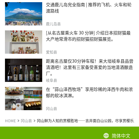
交通鹿儿岛完全指南 | 推荐的飞机、火车和轮
渡路线
鹿儿岛县
[从名古屋乘火车 30 分钟] 介绍日本招财猫最
大产地常滑市的招财猫招财猫展览。
爱知县
距离名古屋仅30分钟车程！来大垣岐阜县品尝
清酒吧！这里有三家备受喜爱的当地清酒酿造
厂。
岐阜县
在“蒜山泽西牧场”享用珍稀的泽西牛肉和浓
郁的软冰淇淋。
冈山县
HOME
冈山县
冈山鲜为人知的赏樱胜地——吉井面白山公园，尽享赏樱乐趣
简体中文
language