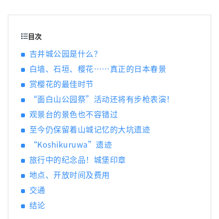
景点，包括冈山城、日本三大名园之一的冈山
后乐园以及拥有历史、文化和艺术的仓敷美观
地区！
目次
吉井城公园是什么？
白墙、石垣、樱花……真正的日本春景
赏樱花的最佳时节
“面白山公园祭”活动还将有步枪表演！
观景台的景色也不容错过
至今仍保留着山城记忆的大坑遗迹
“Koshikuruwa”遗迹
旅行中的纪念品！城堡印章
地点、开放时间及费用
交通
结论