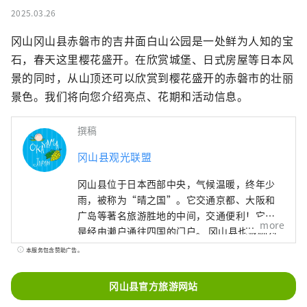
2025.03.26
冈山冈山县赤磐市的吉井面白山公园是一处鲜为人知的宝
石，春天这里樱花盛开。在欣赏城堡、日式房屋等日本风
景的同时，从山顶还可以欣赏到樱花盛开的赤磐市的壮丽
景色。我们将向您介绍亮点、花期和活动信息。
撰稿
冈山县观光联盟
冈山县位于日本西部中央，气候温暖，终年少
雨，被称为“晴之国”。它交通京都、大阪和
广岛等著名旅游胜地的中间，交通便利！它也
more
是经由濑户通往四国的门户。 冈山县也被称为
“水果冈山”，在濑户内温暖的气候下，阳光
本服务包含赞助广告。
照射的水果，无论甜度、香气还是风味，都是
最高品质的。 您可以品尝白桃、麝香葡萄、先
冈山县官方旅游网站
锋葡萄等时令水果！ 冈山还拥有世界级的旅游