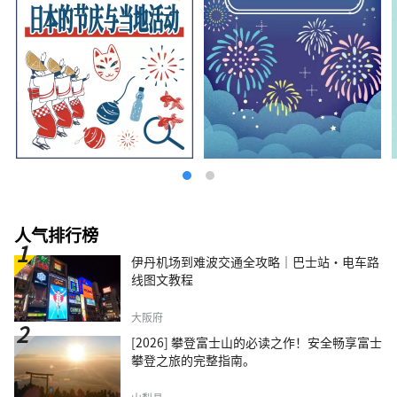
人气排行榜
伊丹机场到难波交通全攻略｜巴士站・电车路
线图文教程
大阪府
[2026] 攀登富士山的必读之作！安全畅享富士
攀登之旅的完整指南。