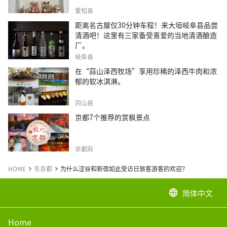
爱知县
距离名古屋仅30分钟车程！来大垣岐阜县品尝
清酒吧！这里有三家备受喜爱的当地清酒酿造
厂。
岐阜县
在“蒜山泽西牧场”享用珍稀的泽西牛肉和浓
郁的软冰淇淋。
冈山县
京都7个推荐的赏枫景点
京都府
HOME
东京都
为什么涩谷和新宿如此受访日旅客游客的欢迎？
简体中文
language
Home