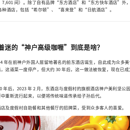
：7,601 间）。除了自有品牌“东方酒店”和“东方快车酒店”外
各种酒店，包括“希尔顿”、“喜来登”和“日航酒店”。
着迷的“神户高级咖喱”到底是啥？
964 年在前神户外国人居留地著名的前东酒店诞生，自此成为众多美食
，这道菜一度停产，但大约 30 年后，这一做法被恢复，现在已
0 年后，2023 年 2 月，东酒店与度假村的旗舰酒店神户美利坚
餐中重新流行起来，以便将传统味道传承给子孙后代。
酒店及度假村自助餐和其他餐厅的招牌菜，受到众多客人的喜爱。