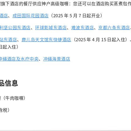
村旗下酒店的餐厅供应神户高级咖喱：您还可以在酒店购买蒸煮包
酒店
、
成田国际花园酒店
（2025 年 5 月 7 日起开业）
利坚公园东酒店
、
环球影城东酒店
、
难波东酒店
、
京都六条东酒店
站东酒店
、
鹿儿岛天文馆东快捷酒店
（2025 年 4 月 15 日起入住
 1 日起入住）
冲绳酒店及水疗中央
、
冲绳海景酒店
品信息
喱（牛肉咖喱）
（含税）