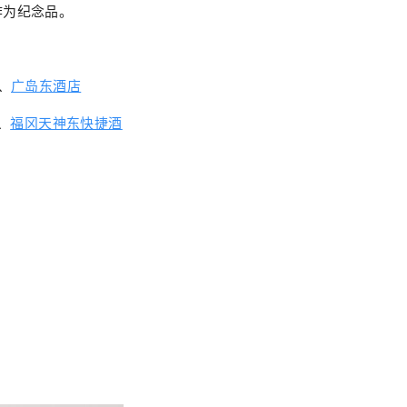
作为纪念品。
、
广岛东酒店
）、
福冈天神东快捷酒