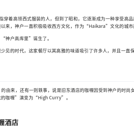
原本是指穿着高领西式服装的人，但到了昭和，它逐渐成为一种享受高
以来，神户一直积极吸收西方文化，作为“Haikara”文化的城
，“神户高库里”诞生了。
很少见的时代，这家餐厅以其高雅的味道吸引了许多人，并且一直
urry”的由来，还有一则轶事，说是旧东酒店的咖喱因受到神户的时
咖喱”演变为“High Curry”。
喱酒店