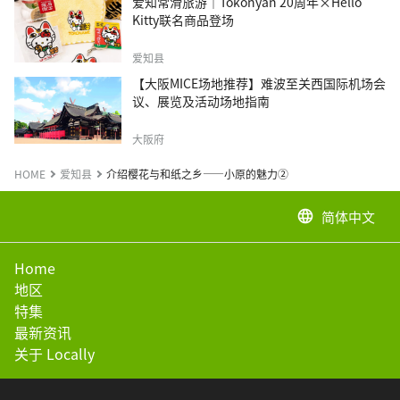
爱知常滑旅游｜Tokonyan 20周年×Hello
Kitty联名商品登场
爱知县
【大阪MICE场地推荐】难波至关西国际机场会
议、展览及活动场地指南
大阪府
HOME
爱知县
介绍樱花与和纸之乡——小原的魅力②
简体中文
language
Home
地区
特集
最新资讯
关于 Locally