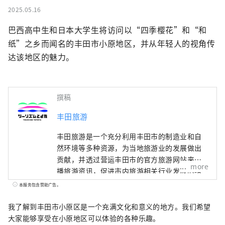
2025.05.16
巴西高中生和日本大学生将访问以“四季樱花”和“和
纸”之乡而闻名的丰田市小原地区，并从年轻人的视角传
达该地区的魅力。
撰稿
丰田旅游
丰田旅游是一个充分利用丰田市的制造业和自
然环境等多种资源，为当地旅游业的发展做出
贡献，并透过营运丰田市的官方旅游网站来传
more
播旅游资讯，促进市内旅游相关行业发展的组
织。 以全国闻名的红叶胜地香岚溪为首，到东
本服务包含赞助广告。
海地区最大规模、吸引了众多游客的丰田Oiden
夏祭花火大会，以及展示日本当代著名艺术作
我了解到丰田市小原区是一个充满文化和意义的地方。我们希望
品的丰田市美术馆等。丰田市被称为「汽车之
大家能够享受在小原地区可以体验的各种乐趣。