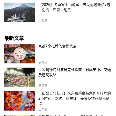
【2026】冬季富士山麓富士五湖必游景点7选
｜滑雪・温泉・绝景
山梨县
最新文章
京都7个推荐的赏枫景点
京都府
[2026]德岛阿波舞完整指南：时间安排、交通
及游玩攻略
德岛县
【山梨县北杜市】从东京乘坐特急列车梓号约
2小时即可到达！秋季红叶美景及推荐观光景
点。
山梨县