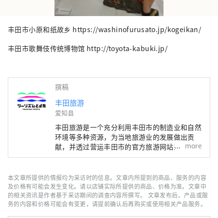
丰田市小原和纸故乡 https://washinofurusato.jp/kogeikan/
丰田市歌舞伎传统博物馆 http://toyota-kabuki.jp/
撰稿
丰田旅游
爱知县
丰田旅游是一个充分利用丰田市的制造业和自然
环境等多种资源，为当地旅游业的发展做出贡
more
献，并透过营运丰田市的官方旅游网站来传播旅
游资讯，促进市内旅游相关行业发展的组织。
以全国闻名的红叶胜地香岚溪为首，到东海地区
最大规模、吸引了众多游客的丰田Oiden夏祭花
本文章所提供的情报均为采访时的信息。文章内所提到的商品、服务的内容
火大会，以及展示日本当代著名艺术作品的丰田
及价格有可能会发生变化。请以店铺实际所提供的商品、价格为准。文章中
市美术馆等。丰田市被称为「汽车之城」，但其
的相关资讯是作者基于采访期间的调查内容所撰写。 文章发布后，产品或服
务的内容和价格可能会有变更，请提前确认后再购买或使用相关产品服务。
实也是一个充满魅力的城市，拥有多样化的旅游
资源和迷人的观光景点，欢迎旅客一年四季多次