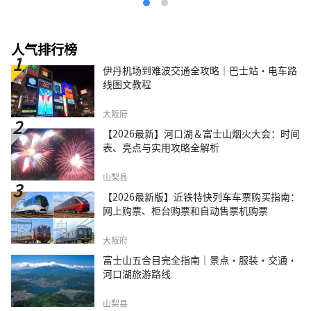
人气排行榜
伊丹机场到难波交通全攻略｜巴士站・电车路
线图文教程
大阪府
【2026最新】河口湖＆富士山烟火大会：时间
表、亮点与实用攻略全解析
山梨县
【2026最新版】近铁特快列车车票购买指南：
网上购票、柜台购票和自动售票机购票
大阪府
富士山五合目完全指南｜景点·服装·交通·
河口湖旅游路线
山梨县