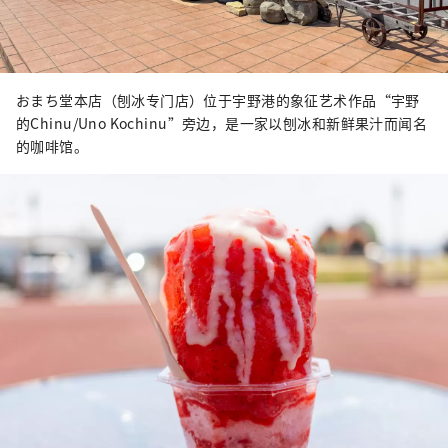
おまち堂本店（刨冰专门店）位于宇野港的象征艺术作品“宇野
的Chinu/Uno Kochinu”旁边，是一家以刨冰和新鲜果汁而闻名
的咖啡馆。