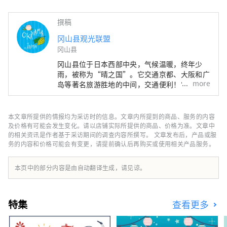
撰稿
冈山县观光联盟
冈山县
冈山县位于日本西部中央，气候温暖，终年少
雨，被称为“晴之国”。它交通京都、大阪和广
more
岛等著名旅游胜地的中间，交通便利！它也是经
由濑户通往四国的门户。 冈山县也被称为“水
果冈山”，在濑户内温暖的气候下，阳光照射的
水果，无论甜度、香气还是风味，都是最高品质
本文章所提供的情报均为采访时的信息。文章内所提到的商品、服务的内容
的。 您可以品尝白桃、麝香葡萄、先锋葡萄等
及价格有可能会发生变化。请以店铺实际所提供的商品、价格为准。文章中
时令水果！ 冈山还拥有世界级的旅游景点，包
的相关资讯是作者基于采访期间的调查内容所撰写。 文章发布后，产品或服
务的内容和价格可能会有变更，请提前确认后再购买或使用相关产品服务。
括冈山城、日本三大名园之一的冈山后乐园以及
拥有历史、文化和艺术的仓敷美观地区！
本页中的部分内容是由自动翻译生成，请见谅。
特集
查看更多