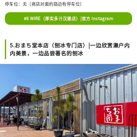
停车位：无（商店对面的路边有停车位）
#8 WIRE（厚实多汁汉堡店）|官方 Instagram
5.おまち堂本店（刨冰专门店）|一边欣赏濑户内
内美景，一边品尝著名的刨冰