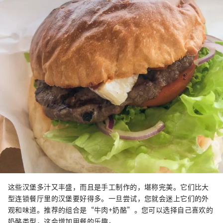
这些汉堡多汁又丰盛，而且是手工制作的，堪称完美。它们比大
型连锁餐厅里的汉堡要好得多。一旦尝试，您就会迷上它们的外
观和味道。推荐的组合是“牛肉+奶酪”。您可以选择自己喜欢的
奶酪类型，这会增加用餐的乐趣。