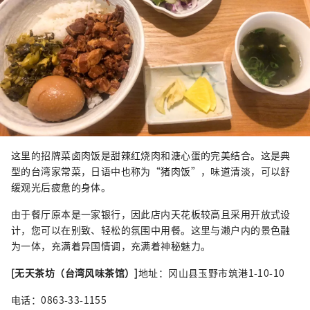
这里的招牌菜卤肉饭是甜辣红烧肉和溏心蛋的完美结合。这是典
型的台湾家常菜，日语中也称为“猪肉饭”，味道清淡，可以舒
缓观光后疲惫的身体。
由于餐厅原本是一家银行，因此店内天花板较高且采用开放式设
计，您可以在别致、轻松的氛围中用餐。这里与濑户内的景色融
为一体，充满着异国情调，充满着神秘魅力。
[无天茶坊（台湾风味茶馆）]
地址：冈山县玉野市筑港1-10-10
电话：0863-33-1155