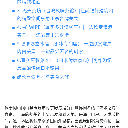
的精致拉面
3. 无天茶坊（台湾风味茶馆）|在前银行建筑内
的精致空间享用正宗台湾美食
4. #8 WIRE（厚实多汁汉堡店）|一边欣赏海港
美景，一边品尝正宗汉堡
5.おまち堂本店（刨冰专门店）|一边欣赏濑户
内内美景，一边品尝著名的刨冰
6.喜久屋製菓本店（日本传统点心）|可作为纪
念品的传统日本糖果
结论享受艺术与美食之旅
位于冈山冈山县玉野市的宇野港是前往世界闻名的“艺术之岛”
直岛、丰岛的船舶的主要出发和到达地，是海上门户。艺术节期
间，这一地区将迎来众多国内外游客，因此我们将为您介绍一些
精心挑选的当地美食，您可以在岛屿之旅和艺术欣赏之间顺便去