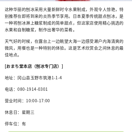
这种华丽的刨冰采用大量新鲜时令水果制成，外观令人惊艳，特
别推荐在即将到来的炎热季节享用。日本夏季传统甜点刨冰，是
一种将刨冰淋上糖浆制成的简单甜点，但这家店使用精心挑选的
水果和自制糖浆，制作出奢华的菜肴。
天气好的时候，在露台上一边眺望大海一边感受濑户内海清爽的
微风，用餐也是一种特别的体验。这是艺术欣赏会之间休息的最
佳地点。
[おまち堂本店（刨冰专门店）]
地址：冈山县玉野市筑港1-1-4
电话：080-1914-0301
营业时间：10:00-17:00
休息日：星期三
停车位：有