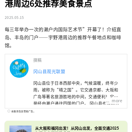
港周边6处推荐美食景点
2025.05.15
每三年举办一次的濑户内国际艺术节”开幕了！介绍直
岛、丰岛的门户——宇野港周边的推荐午餐地点和咖啡
馆。
撰稿
冈山县观光联盟
冈山县位于日本西部中央，气候温暖，终年少
雨，被称为“晴之国”。它交通京都、大阪和
广岛等著名旅游胜地的中间，交通便利！它也
more
是经由濑户通往四国的门户。 冈山县也被称为
“水果冈山”，在濑户内温暖的气候下，阳光
本服务包含赞助广告。
照射的水果，无论甜度、香气还是风味，都是
最高品质的。 您可以品尝白桃、麝香葡萄、先
从大阪和福冈出发！从冈山出发，全面交通2025
锋葡萄等时令水果！ 冈山还拥有世界级的旅游