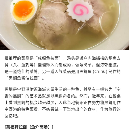
最推荐的菜品是“咸鲷鱼拉面”。汤头是濑户内海捕捞的鲷鱼去
骨（头、鱼刺等）慢慢筛入而制成的，做法简单，但浓郁细腻，
是一道绝佳的菜肴。另一道人气菜品是用黑鲷鱼 (chinu) 制作的
“黑鲷鱼酱油拉面”。
黑鲷是宇野港附近海域大量生活的一种鱼，甚至有一幅名为“宇
野的黑鲷”的艺术品就是以黑鲷命名的。然而，近年来，在餐桌
上看到黑鲷的机会越来越少，因此当地餐馆正在努力将黑鲷用作
宇野港的特色菜肴。不妨尝试一下当地出产的食材，作为旅行的
回忆吧。
[萬福軒拉面（鱼介高汤）]