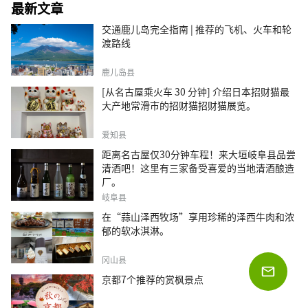
最新文章
交通鹿儿岛完全指南 | 推荐的飞机、火车和轮
渡路线
鹿儿岛县
[从名古屋乘火车 30 分钟] 介绍日本招财猫最
大产地常滑市的招财猫招财猫展览。
爱知县
距离名古屋仅30分钟车程！来大垣岐阜县品尝
清酒吧！这里有三家备受喜爱的当地清酒酿造
厂。
岐阜县
在“蒜山泽西牧场”享用珍稀的泽西牛肉和浓
郁的软冰淇淋。
冈山县
京都7个推荐的赏枫景点