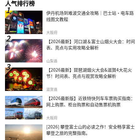
人气排行榜
伊丹机场到难波交通全攻略｜巴士站・电车路
线图文教程
大阪府
【2026最新】河口湖＆富士山烟火大会：时间
表、亮点与实用攻略全解析
山梨县
【2026最新】琵琶湖烟火大会&滋賀4大花火
节！时间表、亮点与观赏攻略全解析
滋贺县
【2026最新版】近铁特快列车车票购买指南：
网上购票、柜台购票和自动售票机购票
大阪府
[2026] 攀登富士山的必读之作！安全畅享富士
攀登之旅的完整指南。