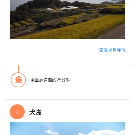
查看现货详情
directions_boat
乘坐高速船约25分钟
9
犬岛