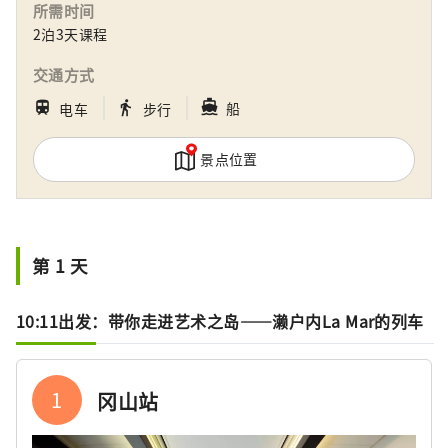
所需时间
锋葡萄等时令水果！ 冈山还拥有世界级的旅游
2泊3天课程
景点，包括冈山城、日本三大名园之一的冈山
后乐园以及拥有历史、文化和艺术的仓敷美观
交通方式
地区！
｜
｜
directions_boat
train
directions_walk
船
电车
步行
景点位置
第 1 天
10:11出发：带你走进艺术之岛——濑户内La Mar的列车
1
冈山站