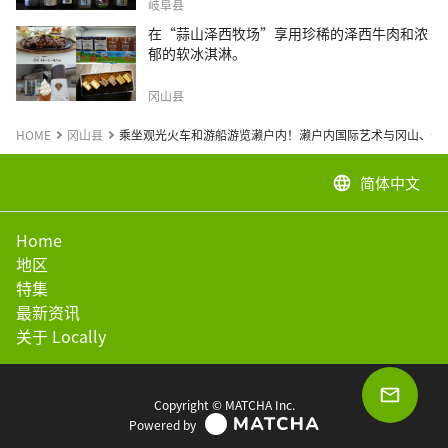
岐阜县
在“蒜山泽西牧场”享用珍稀的泽西牛肉和浓
郁的软冰淇淋。
冈山县
HOME
冈山县
乘坐观光火车和游船游览濑户内！濑户内国际艺术与冈山、仓
简体中文
language
Home
地区
特集
最新资讯
关于 Locally
Copyright © MATCHA Inc.
Powered by