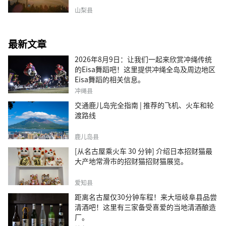
山梨县
最新文章
2026年8月9日：让我们一起来欣赏冲绳传统
的Eisa舞蹈吧！这里提供冲绳全岛及周边地区
Eisa舞蹈的相关信息。
冲绳县
交通鹿儿岛完全指南 | 推荐的飞机、火车和轮
渡路线
鹿儿岛县
[从名古屋乘火车 30 分钟] 介绍日本招财猫最
大产地常滑市的招财猫招财猫展览。
爱知县
距离名古屋仅30分钟车程！来大垣岐阜县品尝
清酒吧！这里有三家备受喜爱的当地清酒酿造
厂。