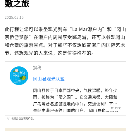
敷之旅
2025.05.15
此行程让您可以乘坐观光列车“La Mar濑户内”和“冈山
京桥游览船”在濑户内周围享受跳岛游，还可以参观冈山
和仓敷的旅游景点。对于那些不仅想欣赏濑户内国际艺术
节，还想观光的人来说，这是值得推荐的。
撰稿
冈山县观光联盟
冈山县位于日本西部中央，气候温暖，终年少
雨，被称为“晴之国”。它交通京都、大阪和
广岛等著名旅游胜地的中间，交通便利！它也
more
是经由濑户通往四国的门户。 冈山县也被称为
“水果冈山”，在濑户内温暖的气候下，阳光
本服务包含赞助广告。
照射的水果，无论甜度、香气还是风味，都是
最高品质的。 您可以品尝白桃、麝香葡萄、先