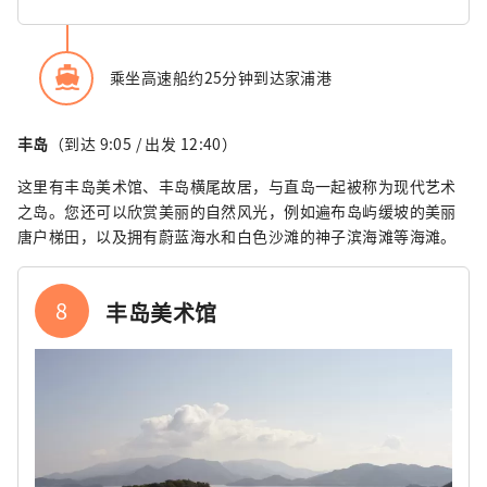
directions_boat
乘坐高速船约25分钟到达家浦港
丰岛
（到达 9:05 / 出发 12:40）
这里有丰岛美术馆、丰岛横尾故居，与直岛一起被称为现代艺术
之岛。您还可以欣赏美丽的自然风光，例如遍布岛屿缓坡的美丽
唐户梯田，以及拥有蔚蓝海水和白色沙滩的神子滨海滩等海滩。
8
丰岛美术馆