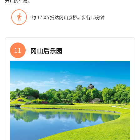
港）的车票。
directions_walk
约 17:05 抵达冈山京桥。步行15分钟
11
冈山后乐园