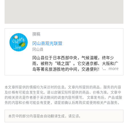
撰稿
冈山县观光联盟
冈山县
冈山县位于日本西部中央，气候温暖，终年少
雨，被称为“晴之国”。它交通京都、大阪和广
more
岛等著名旅游胜地的中间，交通便利！它也是经
由濑户通往四国的门户。 冈山县也被称为“水
果冈山”，在濑户内温暖的气候下，阳光照射的
水果，无论甜度、香气还是风味，都是最高品质
本文章所提供的情报均为采访时的信息。文章内所提到的商品、服务的内容
的。 您可以品尝白桃、麝香葡萄、先锋葡萄等
及价格有可能会发生变化。请以店铺实际所提供的商品、价格为准。文章中
时令水果！ 冈山还拥有世界级的旅游景点，包
的相关资讯是作者基于采访期间的调查内容所撰写。 文章发布后，产品或服
务的内容和价格可能会有变更，请提前确认后再购买或使用相关产品服务。
括冈山城、日本三大名园之一的冈山后乐园以及
拥有历史、文化和艺术的仓敷美观地区！
本页中的部分内容是由自动翻译生成，请见谅。