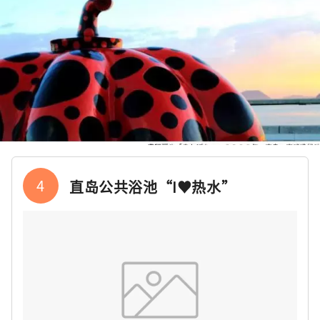
4
直岛公共浴池“I♥︎热水”