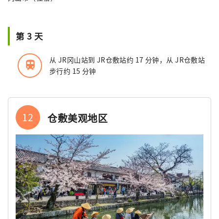
第 3 天
从 JR冈山站到 JR仓敷站约 17 分钟，从 JR仓敷站
train
步行约 15 分钟
12
仓敷美观地区