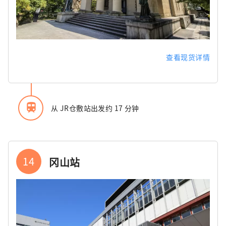
查看现货详情
train
从 JR仓敷站出发约 17 分钟
14
冈山站