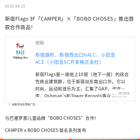
2025.04.25
新宿Flags 3F「CAMPER」×「BOBO CHOSES」推出首
款合作商品！
撰稿
新宿旗帜、新宿西出口HALC、小田急
ACE（小田急SC开发株式会社）
新宿Flags是一座地上10层（地下一层）的综合
性商业建筑群，位于新宿站东南出口外。它以
时尚、运动和音乐为主，汇集了GAP、优衣
more
库、Oshman's和Tower Records等众多商店。
新宿西口HALC是一个位于新宿站西口的综合性
本服务包含赞助广告。
商业建筑群，地上八层，地下三层。它汇集了
小田急百货、 BIC CAMERA、餐厅、服务设施
与巴塞罗那儿童品牌“BOBO CHOSES”合作！
等，为人们提供个性化的生活方式。 小田急
CAMPER x BOBO CHOSES 联名系列发布
ACE是位于新宿西口地下的商业综合体，分为北
楼和南楼两栋建筑。这里汇集了各种餐厅和零