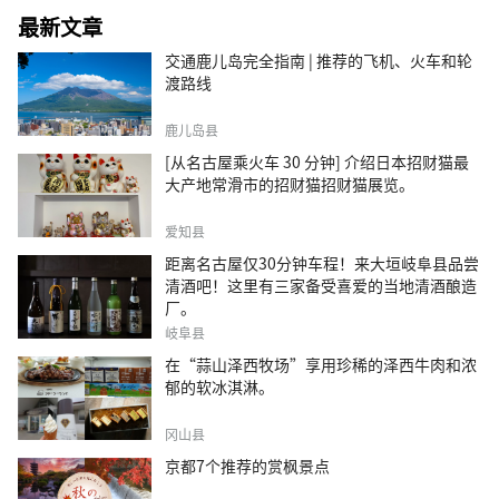
最新文章
交通鹿儿岛完全指南 | 推荐的飞机、火车和轮
渡路线
鹿儿岛县
[从名古屋乘火车 30 分钟] 介绍日本招财猫最
大产地常滑市的招财猫招财猫展览。
爱知县
距离名古屋仅30分钟车程！来大垣岐阜县品尝
清酒吧！这里有三家备受喜爱的当地清酒酿造
厂。
岐阜县
在“蒜山泽西牧场”享用珍稀的泽西牛肉和浓
郁的软冰淇淋。
冈山县
京都7个推荐的赏枫景点