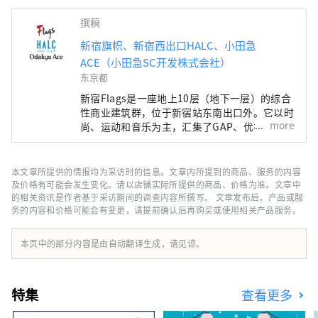
撰稿
新宿旗帜、新宿西出口HALC、小田急
ACE（小田急SC开发株式会社）
东京都
新宿Flags是一座地上10层（地下一层）的综合
性商业建筑群，位于新宿站东南出口外。它以时
more
尚、运动和音乐为主，汇集了GAP、优衣库、
Oshman's和Tower Records等众多商店。 新宿
西口HALC是一个位于新宿站西口的综合性商业
建筑群，地上八层，地下三层。它汇集了小田急
本文章所提供的情报均为采访时的信息。文章内所提到的商品、服务的内容
百货、 BIC CAMERA、餐厅、服务设施等，为人
及价格有可能会发生变化。请以店铺实际所提供的商品、价格为准。文章中
们提供个性化的生活方式。 小田急ACE是位于
的相关资讯是作者基于采访期间的调查内容所撰写。 文章发布后，产品或服
务的内容和价格可能会有变更，请提前确认后再购买或使用相关产品服务。
新宿西口地下的商业综合体，分为北楼和南楼两
栋建筑。这里汇集了各种餐厅和零售商店，让您
即使在雨天也能享受购物和街头小吃的乐趣。
本页中的部分内容是由自动翻译生成，请见谅。
特集
查看更多