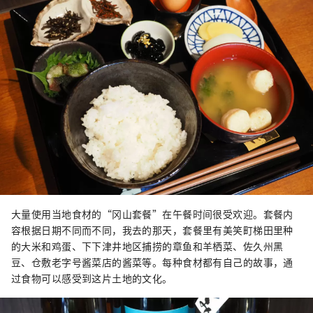
大量使用当地食材的“冈山套餐”在午餐时间很受欢迎。套餐内
容根据日期不同而不同，我去的那天，套餐里有美笑町梯田里种
的大米和鸡蛋、下下津井地区捕捞的章鱼和羊栖菜、佐久州黑
豆、仓敷老字号酱菜店的酱菜等。每种食材都有自己的故事，通
过食物可以感受到这片土地的文化。