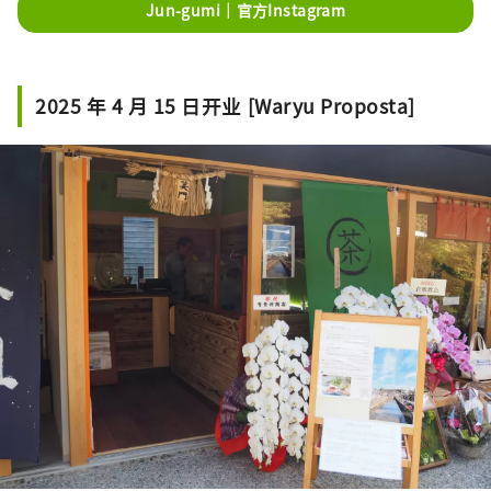
Jun-gumi｜官方Instagram
2025 年 4 月 15 日开业 [Waryu Proposta]