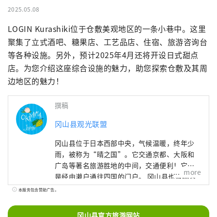
2025.05.08
LOGIN Kurashiki位于仓敷美观地区的一条小巷中。这里
聚集了立式酒吧、糖果店、工艺品店、住宿、旅游咨询台
等各种设施。另外，预计2025年4月还将开设日式甜点
店。为您介绍这座综合设施的魅力，助您探索仓敷及其周
边地区的魅力！
撰稿
冈山县观光联盟
冈山县位于日本西部中央，气候温暖，终年少
雨，被称为“晴之国”。它交通京都、大阪和
广岛等著名旅游胜地的中间，交通便利！它也
more
是经由濑户通往四国的门户。 冈山县也被称为
“水果冈山”，在濑户内温暖的气候下，阳光
本服务包含赞助广告。
照射的水果，无论甜度、香气还是风味，都是
最高品质的。 您可以品尝白桃、麝香葡萄、先
冈山县官方旅游网站