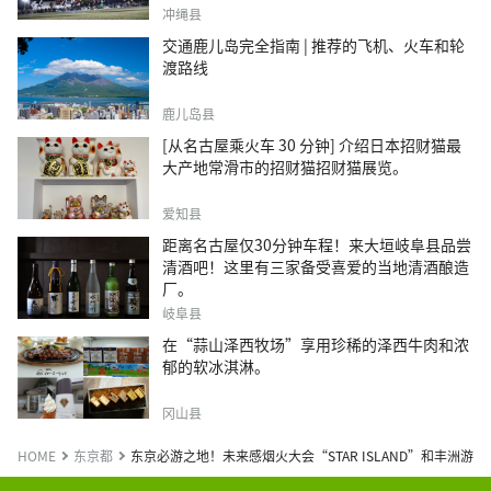
冲绳县
交通鹿儿岛完全指南 | 推荐的飞机、火车和轮
渡路线
鹿儿岛县
[从名古屋乘火车 30 分钟] 介绍日本招财猫最
大产地常滑市的招财猫招财猫展览。
爱知县
距离名古屋仅30分钟车程！来大垣岐阜县品尝
清酒吧！这里有三家备受喜爱的当地清酒酿造
厂。
岐阜县
在“蒜山泽西牧场”享用珍稀的泽西牛肉和浓
郁的软冰淇淋。
冈山县
HOME
东京都
东京必游之地！未来感烟火大会“STAR ISLAND”和丰洲游玩