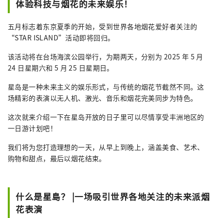
体验科技与烟花的未来娱乐！
时学到的技术和口味为基础，非常注重创造出
日本人熟悉且易于食用的食物口感。我的目标
五月标志着东京夏季的开始，受到世界各地烟花爱好者关注的
是在简单的构图中增加对比度，并发挥出原料
“STAR ISLAND”活动即将回归。
本身的最佳风味。 我们的目标是成为一家综合
性的糕点店。 我们提供各种各样的产品，包括
该活动将在台场海滨公园举行，为期两天，分别为 2025 年 5 月
entremets（整个蛋糕）、petit gateaux（单
24 日星期六和 5 月 25 日星期日。
个蛋糕）、烘焙食品（如黄油玛德琳蛋糕和饼
星岛是一种未来主义的娱乐形式，与传统的烟花节截然不同。这
干）、面包（如每天早上在店内烘焙的法式长
场精彩的表演以无人机、激光、音乐和烟花完美同步为特色。
棍面包和羊角面包）以及装饰我们展示柜的巧
克力和果酱。 未来，我们计划扩大产品阵容，
这次就来介绍一下在星岛开放的日子里可以尽情享受丰洲地区的
包括可以用作小礼物或在家放松的物品。 我们
一日游计划吧！
珍视法国传统的同时，也不断挑战新的口味，
希望能够长久地成为深受顾客喜爱的糕点店。
我们将为您打造理想的一天，从早上到晚上，涵盖美食、艺术、
购物和甜点，最后以烟花结束。
什么是星島？ |一场吸引世界各地关注的未来派烟
花表演