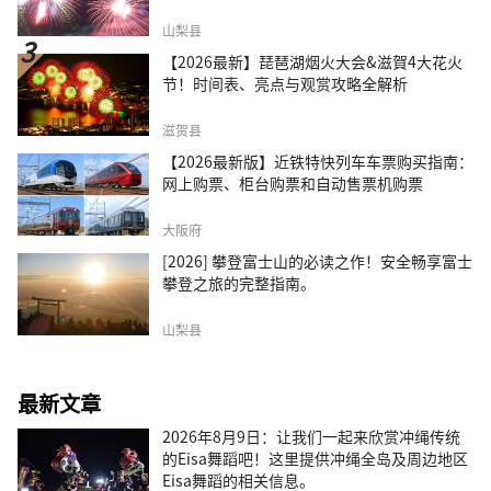
山梨县
【2026最新】琵琶湖烟火大会&滋賀4大花火
节！时间表、亮点与观赏攻略全解析
滋贺县
【2026最新版】近铁特快列车车票购买指南：
网上购票、柜台购票和自动售票机购票
大阪府
[2026] 攀登富士山的必读之作！安全畅享富士
攀登之旅的完整指南。
山梨县
最新文章
2026年8月9日：让我们一起来欣赏冲绳传统
的Eisa舞蹈吧！这里提供冲绳全岛及周边地区
Eisa舞蹈的相关信息。