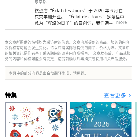
东京都
糕点店“Éclat des Jours”于 2020 年 6 月在
东京丰洲开业。 “Éclat des Jours”是法语中
more
意为“辉煌的日子”的自创词，我们选择这个词
来表达我们的愿望，希望我们的糖果能够在特殊
场合和日常生活中陪伴顾客，为他们难忘的“辉
煌的日子”增添色彩。 Éclat des Jours 甜点的
本文章所提供的情报均为采访时的信息。文章内所提到的商品、服务的内容
理念是“新鲜”、“入口即化的口感”和“顺
及价格有可能会发生变化。请以店铺实际所提供的商品、价格为准。文章中
滑”。店主中山洋平主厨以在法国研修时学到的
的相关资讯是作者基于采访期间的调查内容所撰写。 文章发布后，产品或服
务的内容和价格可能会有变更，请提前确认后再购买或使用相关产品服务。
技术和口味为基础，非常注重创造出日本人熟悉
且易于食用的食物口感。我的目标是在简单的构
图中增加对比度，并发挥出原料本身的最佳风
本页中的部分内容是由自动翻译生成，请见谅。
味。 我们的目标是成为一家综合性的糕点店。
我们提供各种各样的产品，包括
entremets（整个蛋糕）、petit gateaux（单
特集
查看更多
个蛋糕）、烘焙食品（如黄油玛德琳蛋糕和饼
干）、面包（如每天早上在店内烘焙的法式长棍
面包和羊角面包）以及装饰我们展示柜的巧克力
和果酱。 未来，我们计划扩大产品阵容，包括
可以用作小礼物或在家放松的物品。 我们珍视
法国传统的同时，也不断挑战新的口味，希望能
够长久地成为深受顾客喜爱的糕点店。