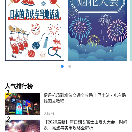
人气排行榜
伊丹机场到难波交通全攻略｜巴士站・电车路
线图文教程
大阪府
【2026最新】河口湖＆富士山烟火大会：时间
表、亮点与实用攻略全解析