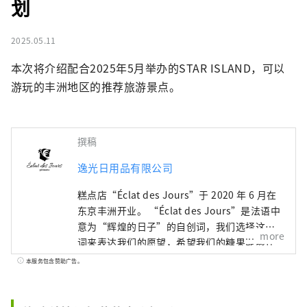
划
2025.05.11
本次将介绍配合2025年5月举办的STAR ISLAND，可以
游玩的丰洲地区的推荐旅游景点。
撰稿
逸光日用品有限公司
糕点店“Éclat des Jours”于 2020 年 6 月在
东京丰洲开业。 “Éclat des Jours”是法语中
意为“辉煌的日子”的自创词，我们选择这个
more
词来表达我们的愿望，希望我们的糖果能够在
特殊场合和日常生活中陪伴顾客，为他们难忘
本服务包含赞助广告。
的“辉煌的日子”增添色彩。 Éclat des Jours
甜点的理念是“新鲜”、“入口即化的口感”
和“顺滑”。店主中山洋平主厨以在法国研修