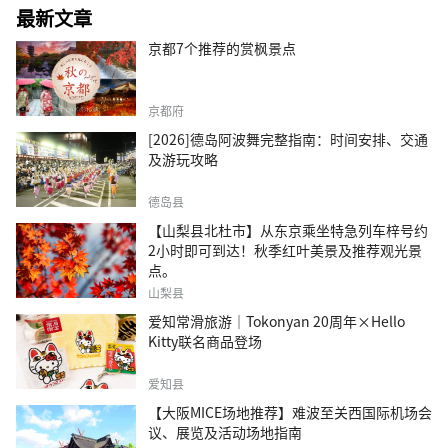
最新文章
京都7个推荐的赏枫景点
京都府
[2026]德岛阿波舞完整指南：时间安排、交通
及游玩攻略
德岛县
【山梨县北杜市】从东京乘坐特急列车梓号约
2小时即可到达！秋季红叶美景及推荐观光景
点。
山梨县
爱知常滑旅游｜Tokonyan 20周年×Hello
Kitty联名商品登场
爱知县
【大阪MICE场地推荐】难波至关西国际机场会
议、展览及活动场地指南