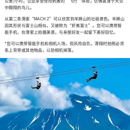
公里/小时，让您享受惊险刺激的“飞行”体验，仿佛置身于天空
中翱翔的鸟儿。
从第二条滑索“MACH 2”可以欣赏到羊蹄山的壮丽景色。羊蹄山
因其形状与富士山相似，又被称为“虾夷富士”。您可以携带智
能手机，在滑索上拍摄美景，与亲朋好友一起留下美好回忆。
*您可以携带智能手机和相机入场，但风险自负。滑翔时拍照必须
系上背带或其他物品，以防相机掉落。