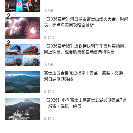
大阪府
【2026最新】河口湖＆富士山烟火大会：时间
表、亮点与实用攻略全解析
山梨县
【2026最新版】近铁特快列车车票购买指南：
网上购票、柜台购票和自动售票机购票
大阪府
富士山五合目完全指南｜景点·服装·交通·
河口湖旅游路线
山梨县
【2026】冬季富士山麓富士五湖必游景点7选
｜滑雪・温泉・绝景
山梨县