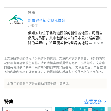
撰稿
新雪谷俱知安观光协会
北海道
俱知安町位于北海道西部的新雪谷地区，周围自
然风光秀丽，其中包括被誉为日本最北端美丽山
more
脉的羊蹄山。这里覆盖着令世界各地滑雪爱好者
梦寐以求的细腻粉雪，堪称魅力十足的度假胜
地，堪称“东洋圣莫里茨”。 本账号将为您介
绍新雪谷俱知安的热门餐厅、美丽的自然风光、
本文章所提供的情报均为采访时的信息。文章内所提到的商品、服务的内容
豪华酒店，以及实用的旅游信息。
及价格有可能会发生变化。请以店铺实际所提供的商品、价格为准。文章中
的相关资讯是作者基于采访期间的调查内容所撰写。 文章发布后，产品或服
务的内容和价格可能会有变更，请提前确认后再购买或使用相关产品服务。
本页中的部分内容是由自动翻译生成，请见谅。
特集
查看更多