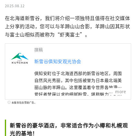
2025.08.12
在北海道新雪谷，我们将介绍一项独特且值得在社交媒体
上分享的活动，您可以与羊蹄山山合影，羊蹄山因其形状
与富士山相似而被称为“虾夷富士”。
撰稿
新雪谷俱知安观光协会
俱知安町位于北海道西部的新雪谷地区，周围
自然风光秀丽，其中包括被誉为日本最北端美
丽山脉的羊蹄山。这里覆盖着令世界各地滑雪
more
爱好者梦寐以求的细腻粉雪，堪称魅力十足的
度假胜地，堪称“东洋圣莫里茨”。 本账号将
本服务包含赞助广告。
为您介绍新雪谷俱知安的热门餐厅、美丽的自
然风光、豪华酒店，以及实用的旅游信息。
新雪谷的豪华酒店，非常适合作为小樽和札幌观
光的基地！