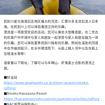
尻别川是北海道后志地区最大的河流，汇聚众多支流后流入日本
海。在尻别川上可以体验激流泛舟的乐趣。
漂流是一项很受欢迎的活动，您可以乘坐大型橡皮艇，在二世古
的优美户外环境中与家人和朋友一起享受与家人和朋友融为一体
的乐趣。您可以体验夏季尻别川独有的乐趣，例如在湍急的河道
中合作操控船只、在水中顺流而下、从船上跳入河中以及在船上
互相泼水等等！
请查看以下网址，了解可以与羊蹄山、虾夷富士合影的漂流之
旅。
■好运动
https://www.goodsports.co.jp/green-season/niseko-
rafting/
■Niseko Hanazono Resort
https://hanazononiseko.com/en/summer/activities/rafting
■NAC新雪谷探险中心