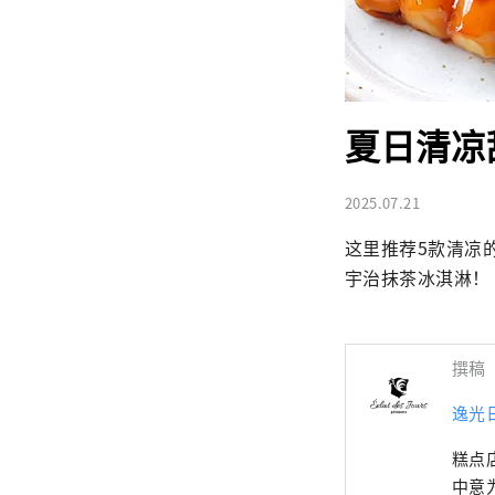
夏日清凉甜
2025.07.21
这里推荐5款清凉的
宇治抹茶冰淇淋！
撰稿
逸光
糕点店
中意