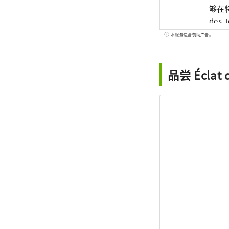
够在
de
以在
本服务包含赞助广告。
口感
标是
品尝 Écla
糕）
天早
来，
的同