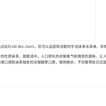
店Éclat des Jours，您可以品尝到浓郁的宇治抹茶冰淇淋，
产的优质抹茶，甜度适中。入口即化的浓郁香气和微苦的甜味，让
顺滑口感和抹茶独有的浓郁醇厚口感，堪称绝妙，不仅推荐给日式
。