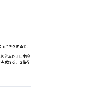
非常适合炎热的季节。
人仿佛置身于日本的
甜点爱好者，也推荐