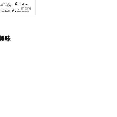
Éclat
more
。店主中山洋平主厨
且易于食用的食物
 我们的目
ets（整个蛋
的美味
和饼干）、面包（如每
克力和果酱。 未
我们珍视法国传统
点店。