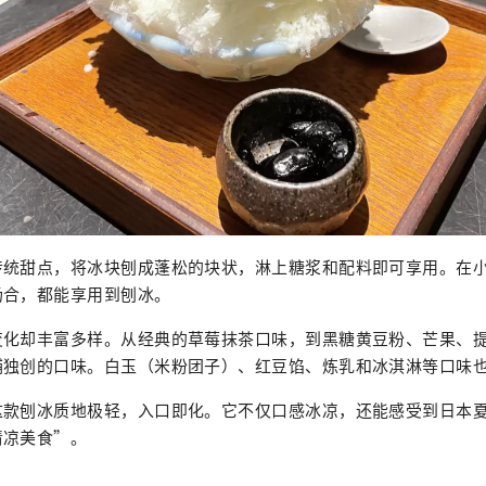
传统甜点，将冰块刨成蓬松的块状，淋上糖浆和配料即可享用。在
场合，都能享用到刨冰。
变化却丰富多样。从经典的草莓抹茶口味，到黑糖黄豆粉、芒果、
铺独创的口味。白玉（米粉团子）、红豆馅、炼乳和冰淇淋等口味
这款刨冰质地极轻，入口即化。它不仅口感冰凉，还能感受到日本
清凉美食”。