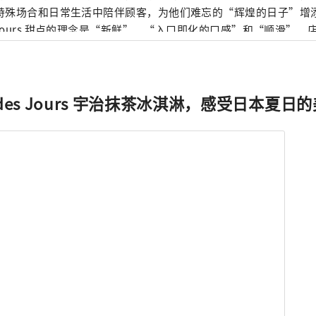
特殊场合和日常生活中陪伴顾客，为他们难忘的“辉煌的日子”增添色彩。 
s Jours 甜点的理念是“新鲜”、“入口即化的口感”和“顺滑”
法国研修时学到的技术和口味为基础，非常注重创造出日本人熟悉
。我的目标是在简单的构图中增加对比度，并发挥出原料本身的最佳风味。
成为一家综合性的糕点店。 我们提供各种各样的产品，包括 entrem
t des Jours 宇治抹茶冰淇淋，感受日本夏日
、petit gateaux（单个蛋糕）、烘焙食品（如黄油玛德琳蛋糕
上在店内烘焙的法式长棍面包和羊角面包）以及装饰我们展示柜的巧
我们计划扩大产品阵容，包括可以用作小礼物或在家放松的物品。 
时，也不断挑战新的口味，希望能够长久地成为深受顾客喜爱的糕