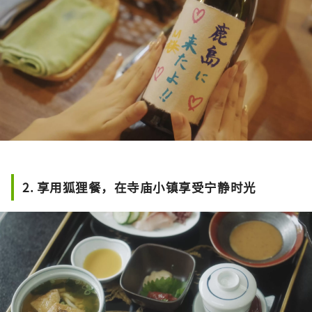
2. 享用狐狸餐，在寺庙小镇享受宁静时光