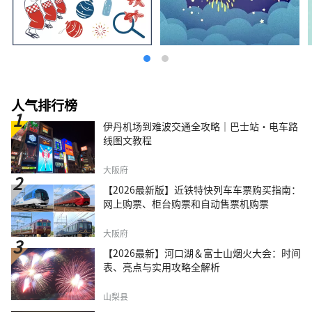
人气排行榜
伊丹机场到难波交通全攻略｜巴士站・电车路
线图文教程
大阪府
【2026最新版】近铁特快列车车票购买指南：
网上购票、柜台购票和自动售票机购票
大阪府
【2026最新】河口湖＆富士山烟火大会：时间
表、亮点与实用攻略全解析
山梨县