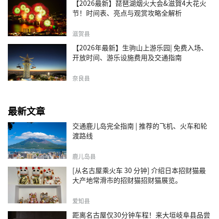
【2026最新】琵琶湖烟火大会&滋賀4大花火
节！时间表、亮点与观赏攻略全解析
滋贺县
【2026年最新】生驹山上游乐园| 免费入场、
开放时间、游乐设施费用及交通指南
奈良县
最新文章
交通鹿儿岛完全指南 | 推荐的飞机、火车和轮
渡路线
鹿儿岛县
[从名古屋乘火车 30 分钟] 介绍日本招财猫最
大产地常滑市的招财猫招财猫展览。
爱知县
距离名古屋仅30分钟车程！来大垣岐阜县品尝