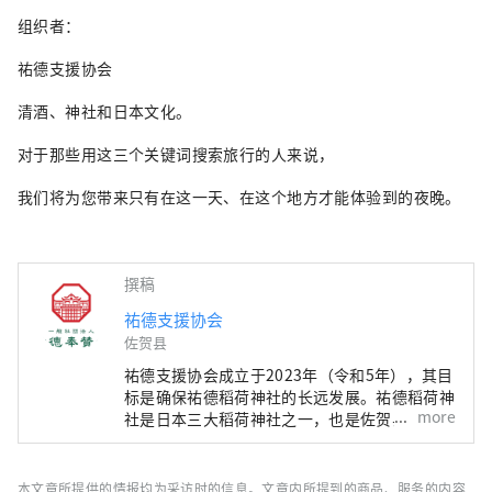
组织者：
祐德支援协会
清酒、神社和日本文化。
对于那些用这三个关键词搜索旅行的人来说，
我们将为您带来只有在这一天、在这个地方才能体验到的夜晚。
撰稿
祐德支援协会
佐贺县
祐德支援协会成立于2023年（令和5年），其目
标是确保祐德稻荷神社的长远发展。祐德稻荷神
more
社是日本三大稻荷神社之一，也是佐贺县乃至日
本的骄傲。同时，我们致力于与信徒和当地居民
建立更紧密的联系，促进地区振兴。 我们秉承
祐德稻荷神社的宗旨，努力开展切实可行的活
本文章所提供的情报均为采访时的信息。文章内所提到的商品、服务的内容