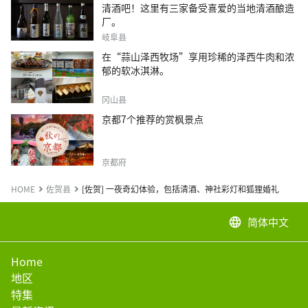
清酒吧！这里有三家备受喜爱的当地清酒酿造
厂。
岐阜县
在“蒜山泽西牧场”享用珍稀的泽西牛肉和浓
郁的软冰淇淋。
冈山县
京都7个推荐的赏枫景点
京都府
HOME
佐贺县
[佐贺] 一夜奇幻体验，包括清酒、神社彩灯和狐狸婚礼
简体中文
language
Home
地区
特集