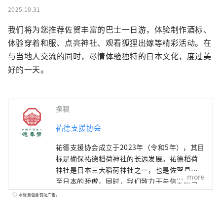
2025.10.31
我们将为您推荐佐贺丰富的巴士一日游，体验制作酒标、
体验穿着和服、点亮神社、观看狐狸出嫁等精彩活动。在
与当地人交流的同时，尽情体验独特的日本文化，度过美
好的一天。
撰稿
祐德支援协会
祐德支援协会成立于2023年（令和5年），其目
标是确保祐德稻荷神社的长远发展。祐德稻荷
神社是日本三大稻荷神社之一，也是佐贺县乃
more
至日本的骄傲。同时，我们致力于与信徒和当
地居民建立更紧密的联系，促进地区振兴。 我
本服务包含赞助广告。
们秉承祐德稻荷神社的宗旨，努力开展切实可
行的活动，并通过我们的活动回馈当地社区，