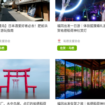
鹿岛】日本酒爱好者必去！肥前浜
福冈出发一日游｜体验狐狸婚礼
街游玩指南
贺祐德稻荷神社赏灯
支援协会
祐德支援协会
鸟栖
佐贺・鸟栖
 酒厂、水中鸟居、点灯的祐德稻荷
福冈出发佐贺之旅｜祐德稻荷神