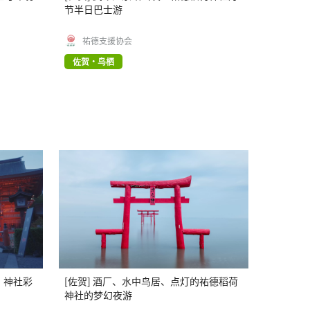
节半日巴士游
祐德支援协会
佐贺・鸟栖
、神社彩
[佐贺] 酒厂、水中鸟居、点灯的祐德稻荷
神社的梦幻夜游