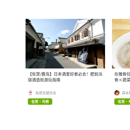
【佐贺/鹿岛】日本酒爱好者必去！肥前浜
在猪骨拉
宿酒造街游玩指南
骨×蔬菜土
祐德支援协会
森本
佐贺・鸟栖
佐贺・