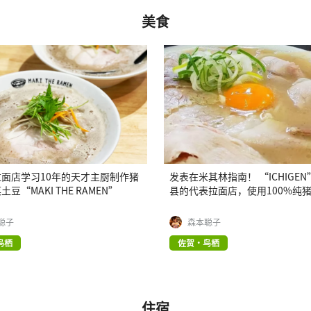
美食
面店学习10年的天才主厨制作猪
发表在米其林指南！ “ICHIGE
豆“MAKI THE RAMEN”
县的代表拉面店，使用100%纯
聪子
森本聪子
鸟栖
佐贺・鸟栖
住宿