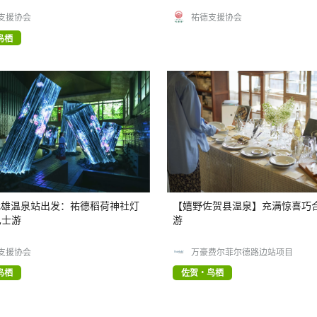
支援协会
祐德支援协会
鸟栖
 武雄温泉站出发：祐德稻荷神社灯
【嬉野佐贺县温泉】充满惊喜巧
巴士游
游
支援协会
万豪费尔菲尔德路边站项目
鸟栖
佐贺・鸟栖