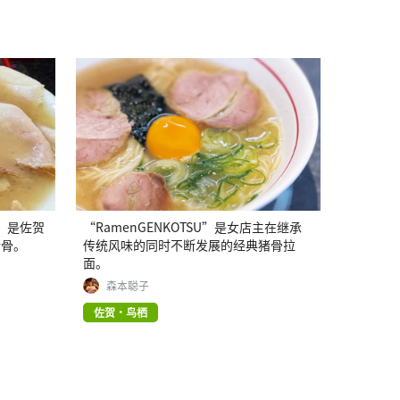
N”是佐贺
“RamenGENKOTSU”是女店主在继承
猪骨。
传统风味的同时不断发展的经典猪骨拉
面。
森本聪子
佐贺・鸟栖