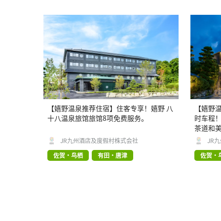
【嬉野温泉推荐住宿】住客专享！嬉野 八
【嬉野温
十八温泉旅馆旅馆8项免费服务。
时车程！
茶道和
JR九州酒店及度假村株式会社
JR
佐贺・鸟栖
有田・唐津
佐贺・