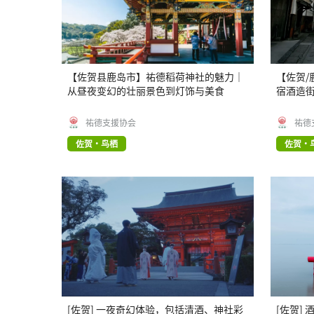
【佐贺县鹿岛市】祐德稻荷神社的魅力｜
【佐贺/
从昼夜变幻的壮丽景色到灯饰与美食
宿酒造
祐德支援协会
祐德
佐贺・鸟栖
佐贺・
[佐贺] 一夜奇幻体验，包括清酒、神社彩
[佐贺]