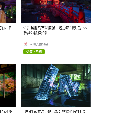
游行、佐
佐贺县鹿岛市深度游｜游历热门景点，体
验梦幻狐狸婚礼
祐德支援协会
佐贺・鸟栖
社与环境
[佐贺] 武雄温泉站出发：祐德稻荷神社灯