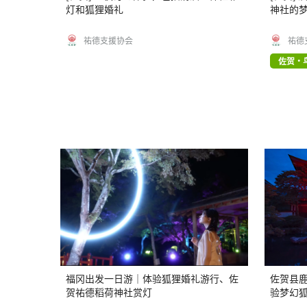
灯和狐狸婚礼
神社的
祐德支援协会
祐德
佐贺・
福冈出发一日游｜体验狐狸婚礼游行、佐
佐贺县
贺祐德稻荷神社赏灯
验梦幻