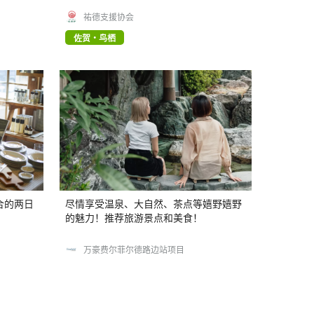
祐德支援协会
佐贺・鸟栖
合的两日
尽情享受温泉、大自然、茶点等嬉野嬉野
的魅力！推荐旅游景点和美食！
万豪费尔菲尔德路边站项目