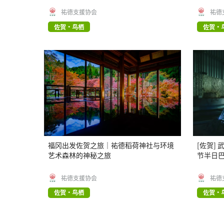
祐德支援协会
祐德
佐贺・鸟栖
佐贺・
福冈出发佐贺之旅｜祐德稻荷神社与环境
[佐贺]
艺术森林的神秘之旅
节半日
祐德支援协会
祐德
佐贺・鸟栖
佐贺・