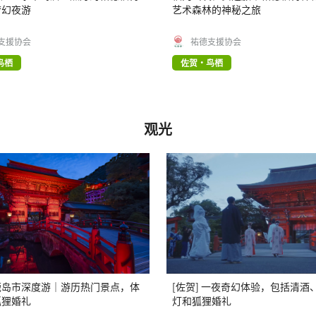
梦幻夜游
艺术森林的神秘之旅
支援协会
祐德支援协会
鸟栖
佐贺・鸟栖
观光
鹿岛市深度游｜游历热门景点，体
[佐贺] 一夜奇幻体验，包括清酒
狐狸婚礼
灯和狐狸婚礼