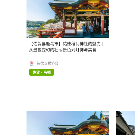
【佐贺县鹿岛市】祐德稻荷神社的魅力｜
从昼夜变幻的壮丽景色到灯饰与美食
祐德支援协会
佐贺・鸟栖