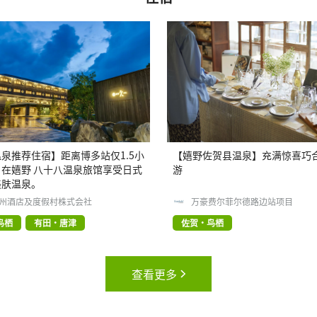
泉推荐住宿】距离博多站仅1.5小
【嬉野佐贺县温泉】充满惊喜巧
在嬉野 八十八温泉旅馆享受日式
游
美肤温泉。
九州酒店及度假村株式会社
万豪费尔菲尔德路边站项目
鸟栖
有田・唐津
佐贺・鸟栖
查看更多