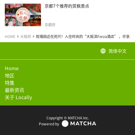
京都7个推荐的赏枫景点
京都府
HOME
大阪府
玫瑰园近在咫尺！入住时尚的“大阪滨Forza酒店” ，尽享大
简体中文
language
Home
地区
特集
最新资讯
关于 Locally
Copyright © MATCHA Inc.
Powered by