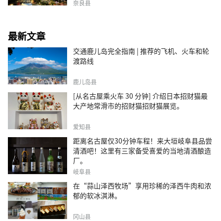
奈良县
最新文章
交通鹿儿岛完全指南 | 推荐的飞机、火车和轮
渡路线
鹿儿岛县
[从名古屋乘火车 30 分钟] 介绍日本招财猫最
大产地常滑市的招财猫招财猫展览。
爱知县
距离名古屋仅30分钟车程！来大垣岐阜县品尝
清酒吧！这里有三家备受喜爱的当地清酒酿造
厂。
岐阜县
在“蒜山泽西牧场”享用珍稀的泽西牛肉和浓
郁的软冰淇淋。
冈山县