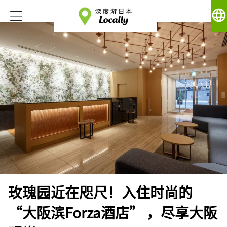
language
玫瑰园近在咫尺！入住时尚的
“大阪滨Forza酒店” ，尽享大阪