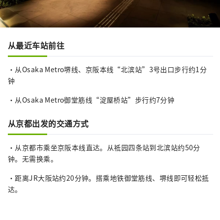
从最近车站前往
・从Osaka Metro堺线、京阪本线“北滨站”3号出口步行约1分
钟
・从Osaka Metro御堂筋线“淀屋桥站”步行约7分钟
从京都出发的交通方式
・从京都市乘坐京阪本线直达。从祗园四条站到北滨站约50分
钟。无需换乘。
・距离JR大阪站约20分钟。搭乘地铁御堂筋线、堺线即可轻松抵
达。