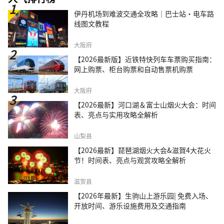
伊丹机场到难波交通全攻略｜巴士站・电车路
线图文教程
大阪府
【2026最新版】近铁特快列车车票购买指南：
网上购票、柜台购票和自动售票机购票
大阪府
【2026最新】河口湖＆富士山烟火大会：时间
表、亮点与实用攻略全解析
山梨县
【2026最新】琵琶湖烟火大会&滋賀4大花火
节！时间表、亮点与观赏攻略全解析
滋贺县
【2026年最新】生驹山上游乐园| 免费入场、
开放时间、游乐设施费用及交通指南