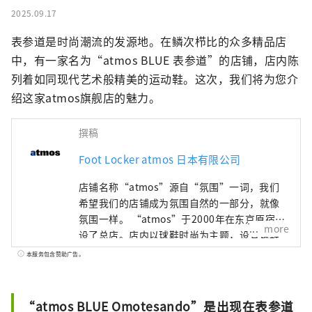
2025.09.17
表参道是时尚潮流的发源地。在鳞次栉比的众多精品店
中，有一家名为“atmos BLUE 表参道”的店铺，店内陈
列着如同现代艺术般精美的运动鞋。这次，我们将为您介
绍这家atmos旗舰店的魅力。
撰稿
Foot Locker atmos 日本有限公司
店铺名称“atmos”源自“氛围”一词，我们
希望我们的店铺成为氛围自然的一部分，就像
氛围一样。 “atmos”于2000年在东京原宿开
more
设了总店。店内以球鞋时尚为主题，设有球鞋
墙。我们向世界传播东京的运动鞋文化，包括
本服务包含赞助广告。
与民族品牌和独家型号的合作，以及最新产品
的测试发布和营销。
“atmos BLUE Omotesando”是出现在表参道