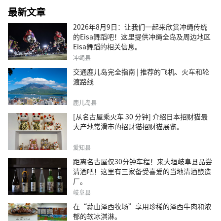
最新文章
2026年8月9日：让我们一起来欣赏冲绳传统
的Eisa舞蹈吧！这里提供冲绳全岛及周边地区
Eisa舞蹈的相关信息。
冲绳县
交通鹿儿岛完全指南 | 推荐的飞机、火车和轮
渡路线
鹿儿岛县
[从名古屋乘火车 30 分钟] 介绍日本招财猫最
大产地常滑市的招财猫招财猫展览。
爱知县
距离名古屋仅30分钟车程！来大垣岐阜县品尝
清酒吧！这里有三家备受喜爱的当地清酒酿造
厂。
岐阜县
在“蒜山泽西牧场”享用珍稀的泽西牛肉和浓
郁的软冰淇淋。