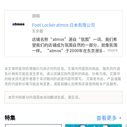
撰稿
Foot Locker atmos 日本有限公司
东京都
店铺名称“atmos”源自“氛围”一词，我们希
望我们的店铺成为氛围自然的一部分，就像氛围
more
一样。 “atmos”于2000年在东京原宿开设了
总店。店内以球鞋时尚为主题，设有球鞋墙。我
们向世界传播东京的运动鞋文化，包括与民族品
牌和独家型号的合作，以及最新产品的测试发布
本文章所提供的情报均为采访时的信息。文章内所提到的商品、服务的内容
和营销。
及价格有可能会发生变化。请以店铺实际所提供的商品、价格为准。文章中
的相关资讯是作者基于采访期间的调查内容所撰写。 文章发布后，产品或服
务的内容和价格可能会有变更，请提前确认后再购买或使用相关产品服务。
本页中的部分内容是由自动翻译生成，请见谅。
特集
查看更多