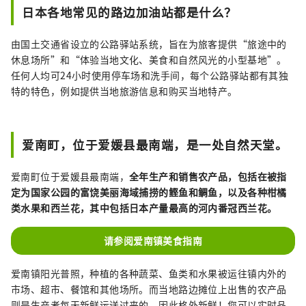
日本各地常见的路边加油站都是什么？
由国土交通省设立的公路驿站系统，旨在为旅客提供“旅途中的
休息场所”和“体验当地文化、美食和自然风光的小型基地”。
任何人均可24小时使用停车场和洗手间，每个公路驿站都有其独
特的特色，例如提供当地旅游信息和购买当地特产。
爱南町，位于爱媛县最南端，是一处自然天堂。
爱南町位于爱媛县最南端，
全年生产和销售农产品，包括在被指
定为国家公园的富饶美丽海域捕捞的鲣鱼和鲷鱼，以及各种柑橘
类水果和西兰花，其中包括日本产量最高的河内番冠西兰花。
请参阅爱南镇美食指南
爱南镇阳光普照，种植的各种蔬菜、鱼类和水果被运往镇内外的
市场、超市、餐馆和其他场所。而当地路边摊位上出售的农产品
则是生产者每天新鲜运送过来的，因此格外新鲜！您可以实时品