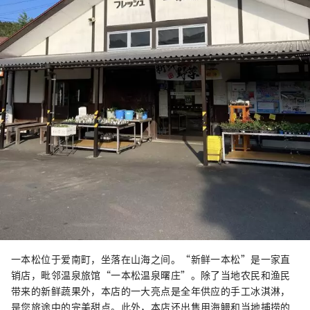
一本松位于爱南町，坐落在山海之间。“新鲜一本松”是一家直
销店，毗邻温泉旅馆“一本松温泉曙庄”。除了当地农民和渔民
带来的新鲜蔬果外，本店的一大亮点是全年供应的手工冰淇淋，
是您旅途中的完美甜点。此外，本店还出售用海鳗和当地捕捞的