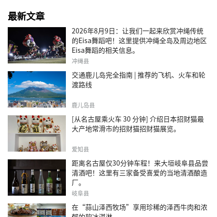
最新文章
2026年8月9日：让我们一起来欣赏冲绳传统
的Eisa舞蹈吧！这里提供冲绳全岛及周边地区
Eisa舞蹈的相关信息。
冲绳县
交通鹿儿岛完全指南 | 推荐的飞机、火车和轮
渡路线
鹿儿岛县
[从名古屋乘火车 30 分钟] 介绍日本招财猫最
大产地常滑市的招财猫招财猫展览。
爱知县
距离名古屋仅30分钟车程！来大垣岐阜县品尝
清酒吧！这里有三家备受喜爱的当地清酒酿造
厂。
岐阜县
在“蒜山泽西牧场”享用珍稀的泽西牛肉和浓
郁的软冰淇淋。