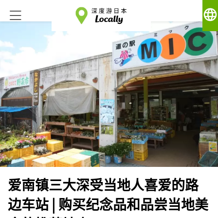
language
爱南镇三大深受当地人喜爱的路
边车站 | 购买纪念品和品尝当地美