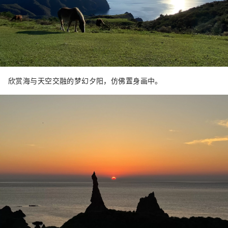
欣赏海与天空交融的梦幻夕阳，仿佛置身画中。