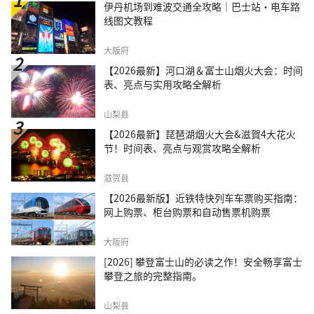
伊丹机场到难波交通全攻略｜巴士站・电车路
线图文教程
大阪府
【2026最新】河口湖＆富士山烟火大会：时间
表、亮点与实用攻略全解析
山梨县
【2026最新】琵琶湖烟火大会&滋賀4大花火
节！时间表、亮点与观赏攻略全解析
滋贺县
【2026最新版】近铁特快列车车票购买指南：
网上购票、柜台购票和自动售票机购票
大阪府
[2026] 攀登富士山的必读之作！安全畅享富士
攀登之旅的完整指南。
山梨县