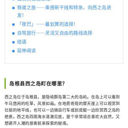
铁道之旅——乘搭新干线和特急，向西之岛进
发！
「夜巴」——最划算的选择！
自驾旅行——灵活又自由的路线选择
结语
延伸阅读
岛根县西之岛町在哪里？
西之岛位于岛根县，是隐岐群岛第二大的岛屿。在岛上可以看到
牛马悠闲的吃草，风景如画。在地质奇观的摩天崖上可以观赏到
壮丽的地平线，也可以一边骑自行车或划皮艇一边欣赏西之岛的
绝景。西之岛四周海水清澈见底，是个非常适合喜欢大自然，又
想避开人潮的旅客前来探索的秘境。