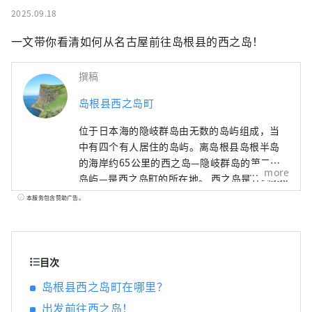
2025.09.18
一文带你看清如何从名古屋前往岛根县的西之岛！
撰稿
岛根县西之岛町
位于日本海的隐岐群岛由无数的岛屿组成，当
中有四个有人居住的岛屿。离岛根县岛根半岛
的海岸约65公里的西之岛—隐岐群岛的第二大
more
岛屿—是西之岛町的所在地。 西之岛是在约550
万年前的火山活动中形成。这里不只是隐岐群
本服务包含赞助广告。
岛最著名的景点—摩天崖和通天桥—的家，在这
里您也可以尝到如隐岐岩蚝（牡蛎）等新鲜的
海产，以及观赏神乐和田乐等传统文化。自
然、文化、美食和亲切的岛民；西之岛是一座
目次
充满魅力的岛屿。
岛根县西之岛町在哪里？
出发前往西之岛！