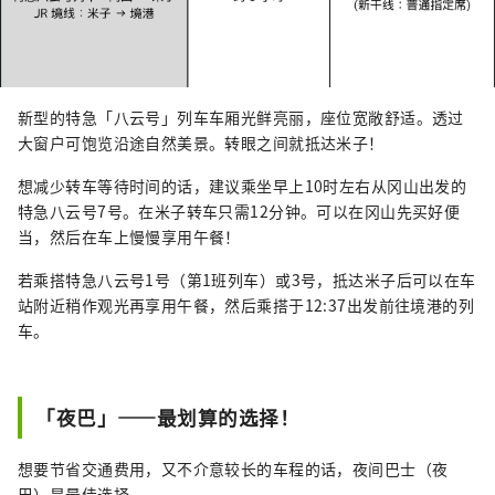
新型的特急「八云号」列车车厢光鲜亮丽，座位宽敞舒适。透过
大窗户可饱览沿途自然美景。转眼之间就抵达米子！
想减少转车等待时间的话，建议乘坐早上10时左右从冈山出发的
特急八云号7号。在米子转车只需12分钟。可以在冈山先买好便
当，然后在车上慢慢享用午餐！
若乘搭特急八云号1号（第1班列车）或3号，抵达米子后可以在车
站附近稍作观光再享用午餐，然后乘搭于12:37出发前往境港的列
车。
「夜巴」——最划算的选择！
想要节省交通费用，又不介意较长的车程的话，夜间巴士（夜
巴）是最佳选择。