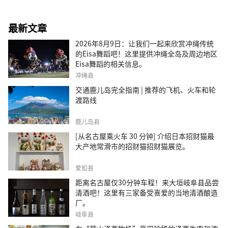
最新文章
2026年8月9日：让我们一起来欣赏冲绳传统
的Eisa舞蹈吧！这里提供冲绳全岛及周边地区
Eisa舞蹈的相关信息。
冲绳县
交通鹿儿岛完全指南 | 推荐的飞机、火车和轮
渡路线
鹿儿岛县
[从名古屋乘火车 30 分钟] 介绍日本招财猫最
大产地常滑市的招财猫招财猫展览。
爱知县
距离名古屋仅30分钟车程！来大垣岐阜县品尝
清酒吧！这里有三家备受喜爱的当地清酒酿造
厂。
岐阜县