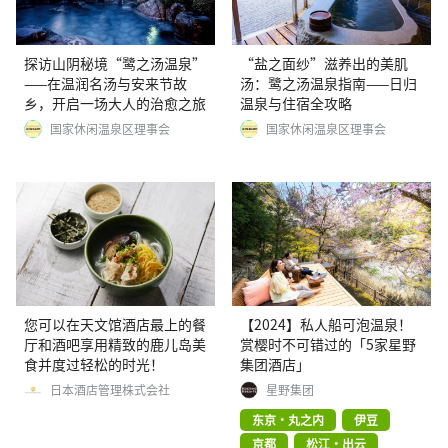
探访山阴秘境“鹭之汤温泉”
“盐之面纱”滋养出的美肌
——在温润名汤与安来节故
汤：鹭之汤温泉指南——日归
乡，开启一场大人的治愈之旅
温泉与住宿全攻略
国家休闲温泉区理事会
国家休闲温泉区理事会
您可以在天文馆酒店最上的餐
【2024】私人船可泡温泉！
厅和酒吧享用精致的鹿儿岛美
赏樱时不可错过的「5家星野
食并度过轻松的时光！
集团酒店」
日本酒店管理株式会社
星野集团
东京・丸之内
伊豆
京都
松江・出云