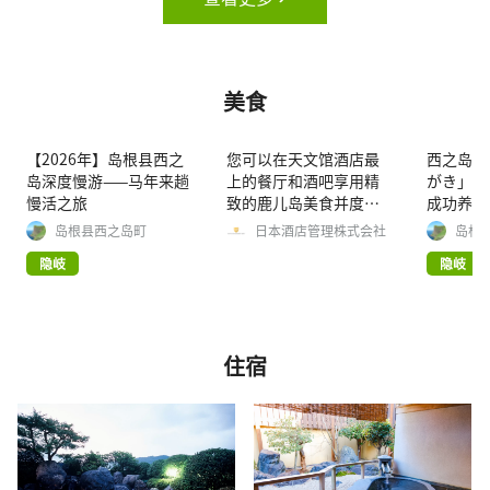
美食
【2026年】岛根县西之
您可以在天文馆酒店最
西之岛的
岛深度慢游——马年来趟
上的餐厅和酒吧享用精
がき」：
慢活之旅
致的鹿儿岛美食并度过
成功养殖
轻松的时光！
岛根县西之岛町
日本酒店管理株式会社
岛根
隐岐
隐岐
住宿