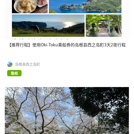
【推荐行程】使用Oki-Toku乘船券的岛根县西之岛町3天2夜行程
岛根县西之岛町
隐岐