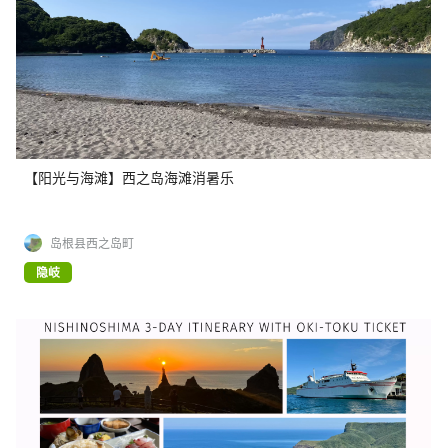
【阳光与海滩】西之岛海滩消暑乐
岛根县西之岛町
隐岐