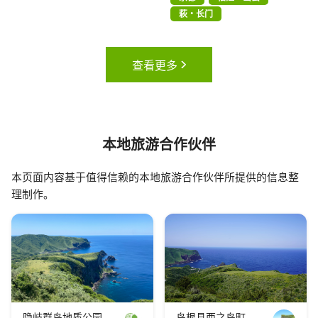
萩・长门
查看更多
本地旅游合作伙伴
本页面内容基于值得信赖的本地旅游合作伙伴所提供的信息整
理制作。
隐岐群岛地质公园
岛根县西之岛町