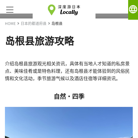
language
HOME
日本的都道府县
岛根县
岛根县旅游攻略
介绍岛根县旅游观光相关资讯，具体有当地人才知道的私房景
点、美味佳肴或是特色料理，还有岛根县才能体验到的风俗民
情和文化活动，季节旅游气候以及酒店住宿等详细资讯。
自然・四季