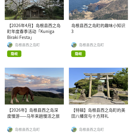
【2026年4月】岛根县西之岛
岛根县西之岛町的趣味小知识
町年度春季活动「Kuniga
3
Biraki Festa」
岛根县西之岛町
岛根县西之岛町
隐岐
隐岐
【2026年】岛根县西之岛深
【特辑】岛根县西之岛町的美
度慢游——马年来趟慢活之旅
田八幡宫与十方拜礼
岛根县西之岛町
岛根县西之岛町