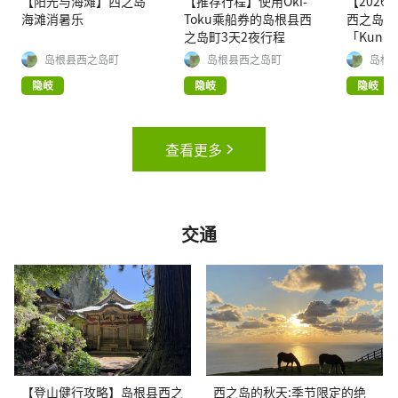
【阳光与海滩】西之岛
【推荐行程】使用Oki-
【2026
海滩消暑乐
Toku乘船券的岛根县西
西之岛町
之岛町3天2夜行程
「Kuniga
Festa」
岛根县西之岛町
岛根县西之岛町
岛根
隐岐
隐岐
隐岐
查看更多
交通
【登山健行攻略】岛根县西之
西之岛的秋天:季节限定的绝