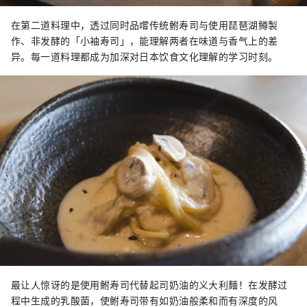
在第二道料理中，透过同时品嚐传统鲋寿司与使用琵琶湖鳟製
作、非发酵的「小袖寿司」，能理解两者在味道与香气上的差
异。每一道料理都成为加深对日本饮食文化理解的学习时刻。
最让人惊讶的是使用鲋寿司代替起司奶油的义大利麵！在发酵过
程中生成的乳酸菌，使鲋寿司带有如奶油般柔和而有深度的风