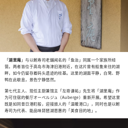
「
湖里庵
」与以鲋寿司老舖闻名的「鱼治」同属一个家族所经
营。两者皆位于高岛市海津旧港附近，在这片曾有船隻来往的湖
畔，如今仍留存着码头遗迹的柱基。这里的湖面平静，白鹭、野
鸭在此歇息，景色宁静悠然。
第七代主人、现任主厨兼馆主「左嵜谦祐」先生将「湖里庵」作
为可住宿的餐厅オーベルジュ（Auberge）重新开展。希望这里
既是如同昔日港町般，迎接旅人的「温暖港口」，同时也是以鲋
寿司为代表、能品味琵琶湖恩惠的「美食目的地」。