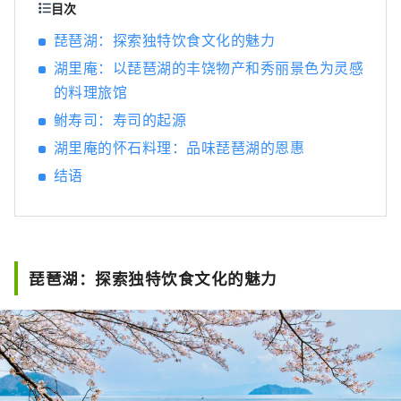
的？ 名古屋位于日本中部，是航空和陆路交通
目次
枢纽。得天独厚的自然环境和气候孕育了独特
琵琶湖：探索独特饮食文化的魅力
的发酵食品文化。知多半岛被伊势湾和三河湾
湖里庵：以琵琶湖的丰饶物产和秀丽景色为灵感
环绕，风景秀丽，自古以来，清酒、醋、味
噌、酱油等酿造业便蓬勃发展。西川是德川家
的料理旅馆
康的故乡，以“八丁味噌”和“白酱油”等独
鲋寿司：寿司的起源
特的发酵调味料而闻名。
湖里庵的怀石料理：品味琵琶湖的恩惠
结语
琵琶湖：探索独特饮食文化的魅力