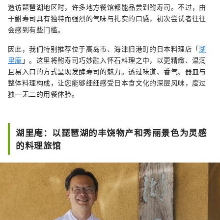
造访琵琶湖地区时，许多地方餐馆都能品尝到鲋寿司。不过，由
于鲋寿司具有独特而强烈的气味与扎实的口感，初次尝试者往往
会感到有些门槛。
因此，我们特别推荐位于高岛市、海津旧港町的日本料理店「
湖
里庵
」。这里将鲋寿司巧妙融入怀石料理之中，以更精緻、温润
且易入口的方式呈现发酵寿司的魅力。透过味道、香气、器皿与
整体料理构成，让您能够细细感受日本食文化的深层风味，度过
独一无二的用餐体验。
湖里庵：以琵琶湖的丰饶物产和秀丽景色为灵感
的料理旅馆