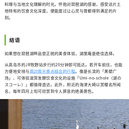
料理与当地文化理解的时光。怀抱对琵琶湖的感谢，感受这片土
地特有的饮食文化深度，便能度过让心灵与胃都得到满足的片
刻。
结语
如果想在琵琶湖畔品尝正统的美食体验，湖里庵是绝佳选择。
从高岛市的JR牧野站步行约20分钟即可抵达。若开车前往，也能
方便地安排与
周边观光景点结合的行程
。像是长滨的「黑壁广
场」、可体验滋贺发酵饮食文化的设施「Umi-no-schole（湖の
スコーレ）」都值得造访。此外，附近的海津大崎以赏樱名所闻
名，每年四月上旬可欣赏到令人屏息的绝美景色。