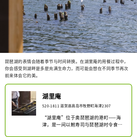
琵琶湖的表情会随着季节与时间转换。在湖里庵的用餐过程中，
你会感受到湖畔是多麽充满生命力，而可能会想在不同季节再次
前来体会它的美。
湖里庵
520-1811 滋贺县高岛市牧野町海津2307
“湖里庵”位于奥琵琶湖的港町——海
津，是一间以鲋寿司与琵琶湖时令食材
料理为特色、每日仅接待一组客人的法