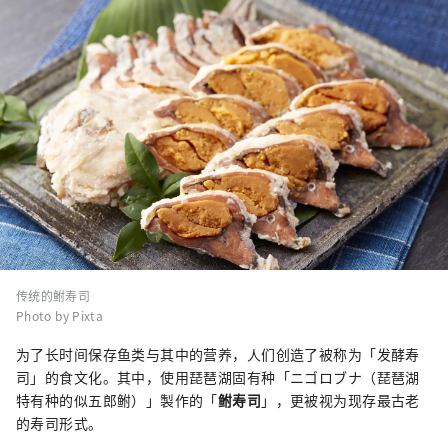
传统的鲋寿司
Photo by Pixta
为了长时间保存鱼类与其中的营养，人们创造了被称为「发酵寿
司」的食文化。其中，使用琵琶湖固有种「ニゴロブナ（琵琶湖
特有种的似五郎鲋）」製作的「
鲋寿司
」，更被视为现存最古老
的寿司形式。