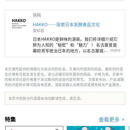
式乡村风格餐宿。

老字号“鱼治”的鲋寿司，是以琵琶湖
产的似五郎鮒（ニゴロブナ），运用自
撰稿
家酒藏中的传统菌种，历经两个冬天细
HAKKO——探索日本发酵食品文化
心发酵熟成而成的极品。为了让旅人能
爱知县
在感受琵琶湖风土的同时品味这份珍
日本HAKKO是鲜味的源泉。我们将详细介绍它
馐，“湖里庵”因此诞生于此地。店名
鲜为人知的“秘密”和“魅力”！ 名古屋曾是
“湖里庵”一名，出自作家远藤周作先
more
幕府将军统治日本的地方，以名古屋城和吉卜力
生（笔名“狐狸庵先生”）亲自命名。
公园而闻名，但它实际上是美食文化的宝库，孕
育了“鲜味”，即日本料理的精髓。 ■什么是
HAKKO？ HAKKO技术在决定日本料理口味的调
本文章所提供的情报均为采访时的信息。文章内所提到的商品、服务的内容
味料生产以及风靡全球的清酒酿造中发挥着至关
及价格有可能会发生变化。请以店铺实际所提供的商品、价格为准。文章中
重要的作用。 ■名古屋是什么样的？ 名古屋位
的相关资讯是作者基于采访期间的调查内容所撰写。 文章发布后，产品或服
务的内容和价格可能会有变更，请提前确认后再购买或使用相关产品服务。
于日本中部，是航空和陆路交通枢纽。得天独厚
的自然环境和气候孕育了独特的发酵食品文化。
知多半岛被伊势湾和三河湾环绕，风景秀丽，自
本页中的部分内容是由自动翻译生成，请见谅。
古以来，清酒、醋、味噌、酱油等酿造业便蓬勃
发展。西川是德川家康的故乡，以“八丁味噌”
和“白酱油”等独特的发酵调味料而闻名。
特集
查看更多