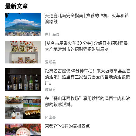
最新文章
交通鹿儿岛完全指南 | 推荐的飞机、火车和轮
渡路线
鹿儿岛县
[从名古屋乘火车 30 分钟] 介绍日本招财猫最
大产地常滑市的招财猫招财猫展览。
爱知县
距离名古屋仅30分钟车程！来大垣岐阜县品尝
清酒吧！这里有三家备受喜爱的当地清酒酿造
厂。
岐阜县
在“蒜山泽西牧场”享用珍稀的泽西牛肉和浓
郁的软冰淇淋。
冈山县
京都7个推荐的赏枫景点