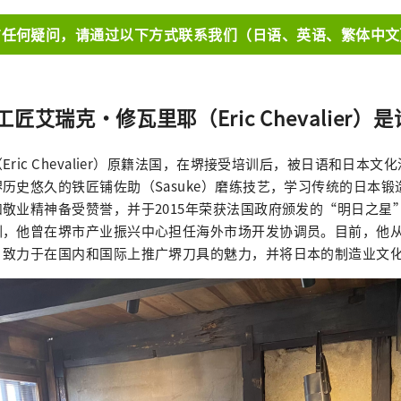
有任何疑问，请通过以下方式联系我们（日语、英语、繁体中文
匠艾瑞克・修瓦里耶（Eric Chevalier）
ric Chevalier）原籍法国，在堺接受培训后，被日语和日本文化
历史悠久的铁匠铺佐助（Sasuke）磨练技艺，学习传统的日本
敬业精神备受赞誉，并于2015年荣获法国政府颁发的“明日之星
训，他曾在堺市产业振兴中心担任海外市场开发协调员。目前，他
，致力于在国内和国际上推广堺刀具的魅力，并将日本的制造业文