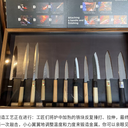
锻造工艺正在进行：工匠们将炉中加热的铁块反复捶打、拉伸，最
每一次敲击，小心翼翼地调整温度和力度来锻造金属，你可以亲眼