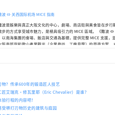
波 ⇔ 关西国际机场 MICE 指南
難波是娛樂與真正大阪文化的中心，劇場、商店街與美食皆在步行
步的方式享受城市魅力，是極具吸引力的 MICE 區域。 《難波 ⇔ 關
》以南海集團的會場、飯店與交通為基礎，提供完整 MICE 支援，
大阪南部與和歌山產業觀光（企業參訪、工廠見學）的周遊方案。 HP：
/www.japanrootsguide.com/tw “本账号由南海株式会社运营。” 【照片描
1. 连接关西国际机场和难波的快速特快列车 2. 道顿堀的街景
刃物？传承600年的锻造匠人技艺
艾瑞克・修瓦里耶（Eric Chevalier）是谁？
体验行程的内容吧！
感受堺打刃物历史的建筑与庭园