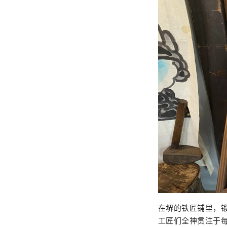
在堺的铁匠铺里，
工匠们全神贯注于