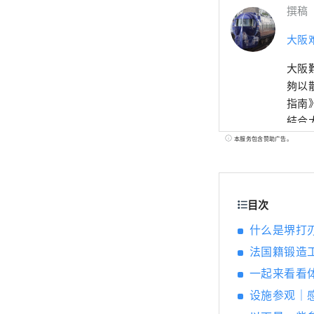
撰稿
大阪难
大阪
夠以散
指南
結合
https:/
本服务包含赞助广告。
述】 
目次
什么是堺打
法国籍锻造工匠
一起来看看
设施参观｜