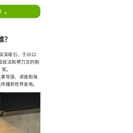
）。
是谁？
深深吸引，于2012
锻造技法和堺刀叉的制
”奖。
从事导游、讲座和海
化传播到世界各地。