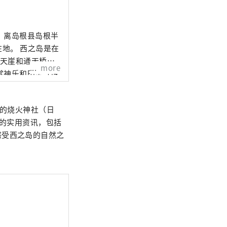
。离岛根县岛根半
地。 西之岛是在
摩天崖和通天桥—
more
赏神乐和田乐等传
屿。
上的烧火神社（日
要的实用资讯，包括
感受西之岛的自然之