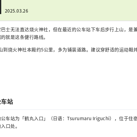
2025.03.26
营巴士无法直达烧火神社，但在最近的公车站下车后步行上山，是
绍的就是这条健行路线。
登山到烧火神社本殿约5公里，多为铺装道路。建议穿舒适的运动鞋
公车站
站为「鹤丸入口」（日语：Tsurumaru Iriguchi），位于住宿设施
ru的入口处。