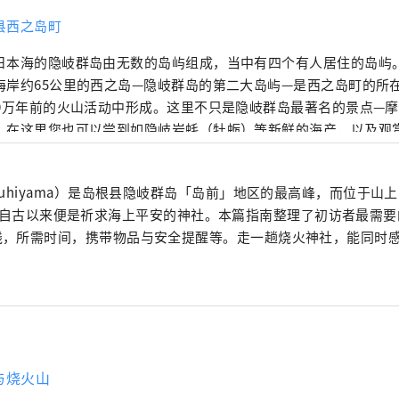
县西之岛町
日本海的隐岐群岛由无数的岛屿组成，当中有四个有人居住的岛屿
海岸约65公里的西之岛—隐岐群岛的第二大岛屿—是西之岛町的所在
50万年前的火山活动中形成。这里不只是隐岐群岛最著名的景点—
，在这里您也可以尝到如隐岐岩蚝（牡蛎）等新鲜的海产，以及观
化。自然、文化、美食和亲切的岛民；西之岛是一座充满魅力的岛
kuhiyama）是岛根县隐岐群岛「岛前」地区的最高峰，而位于山
inja）自古以来便是祈求海上平安的神社。本篇指南整理了初访者最需
线，所需时间，携带物品与安全提醒等。走一趟烧火神社，能同时
。
与烧火山