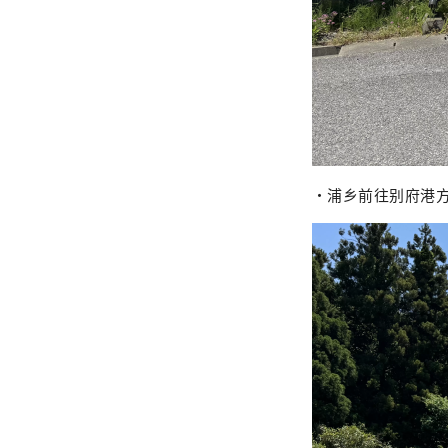
・浦乡前往别府港