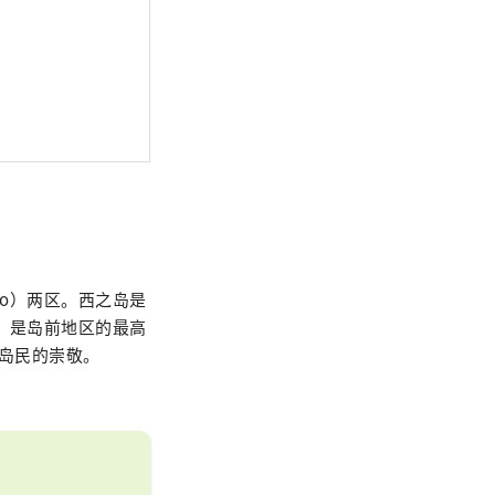
go）两区。西之岛是
尺，是岛前地区的最高
地岛民的崇敬。