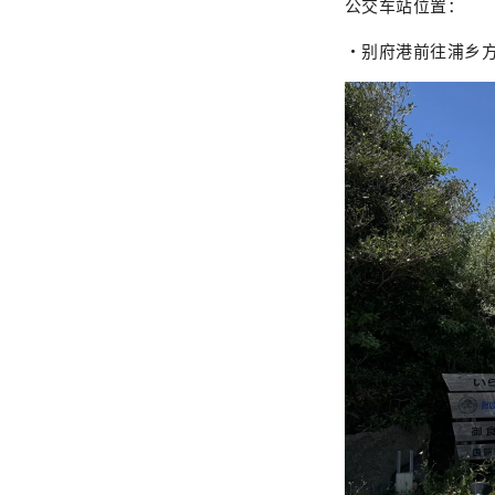
公交车站位置：
・别府港前往浦乡