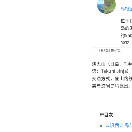
岛根
位于
岛的
约5
的家
统文
本服务包含赞助广告。
烧火山（日语：Ta
语：Takuhi J
交通方式，登山路
美与悠闲岛屿氛围
目次
认识西之岛