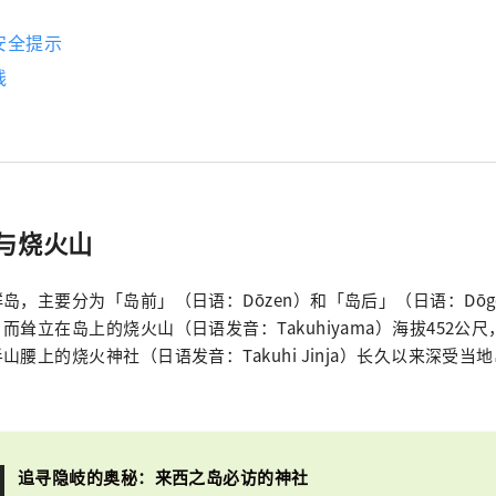
安全提示
线
与烧火山
岛，主要分为「岛前」（日语：Dōzen）和「岛后」（日语：Dō
而耸立在岛上的烧火山（日语发音：Takuhiyama）海拔452公
腰上的烧火神社（日语发音：Takuhi Jinja）长久以来深受当
：
追寻隐岐的奥秘：来西之岛必访的神社