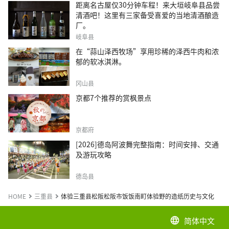
距离名古屋仅30分钟车程！来大垣岐阜县品尝
清酒吧！这里有三家备受喜爱的当地清酒酿造
厂。
岐阜县
在“蒜山泽西牧场”享用珍稀的泽西牛肉和浓
郁的软冰淇淋。
冈山县
京都7个推荐的赏枫景点
京都府
[2026]德岛阿波舞完整指南：时间安排、交通
及游玩攻略
德岛县
HOME
三重县
体验三重县松阪松阪市饭饭南町体验野的造纸历史与文化
简体中文
language