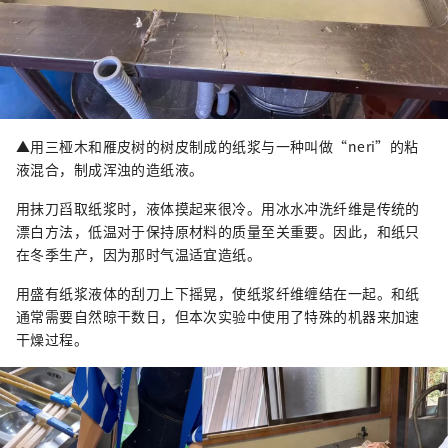
▲用三桠木和雁皮树的树皮制成的纸浆与一种叫做“neri”的粘
液混合，制成浑浊的造纸液。
用抹刀舀取纸浆时，液体摸起来很冷。用冰水冲洗纤维是传统的
漂白方法，低温对于保持原材料的质量至关重要。因此，和纸只
在冬季生产，因为那时气温适宜造纸。
用盛有纸浆液体的刮刀上下摇晃，使纸浆纤维缠结在一起。和纸
通常需要自然晾干数日，但本次实验中使用了特殊的机器来加速
干燥过程。