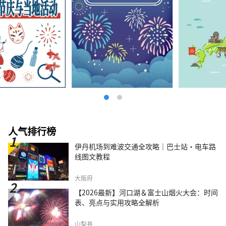
人气排行榜
伊丹机场到难波交通全攻略｜巴士站・电车路
线图文教程
大阪府
【2026最新】河口湖＆富士山烟火大会：时间
表、亮点与实用攻略全解析
山梨县