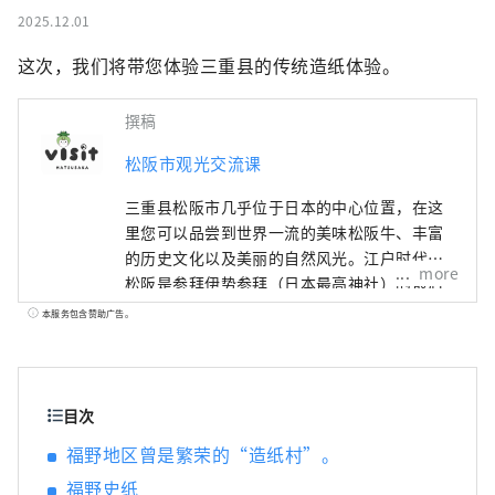
2025.12.01
这次，我们将带您体验三重县的传统造纸体验。
撰稿
松阪市观光交流课
三重县松阪市几乎位于日本的中心位置，在这
里您可以品尝到世界一流的美味松阪牛、丰富
的历史文化以及美丽的自然风光。江户时代，
more
松阪是参拜伊势参拜（日本最高神社）的最后
驿站。这些商人在江户成功地进行了松阪棉花
本服务包含赞助广告。
的贸易，给松阪带来了繁荣。
目次
福野地区曾是繁荣的“造纸村”。
福野史纸