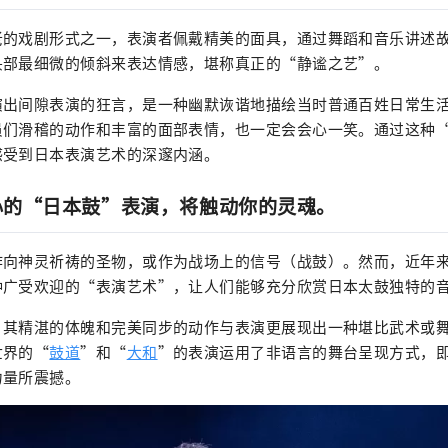
老的戏剧形式之一，表演者佩戴精美的面具，通过舞蹈和音乐讲述
头部最细微的倾斜来表达情感，堪称真正的“静谧之艺”。
演出间隙表演的狂言，是一种幽默诙谐地描绘当时普通百姓日常生
员们滑稽的动作和丰富的面部表情，也一定会会心一笑。通过这种
感受到日本表演艺术的深邃内涵。
人心的“日本鼓”表演，将触动你的灵魂。
作向神灵祈祷的圣物，或作为战场上的信号（战鼓）。然而，近年
种广受欢迎的“表演艺术”，让人们能够充分欣赏日本太鼓独特的
，其精湛的体魄和完美同步的动作与表演更展现出一种堪比武术或
世界的“
鼓道
”和“
大和
”的表演运用了非语言的舞台呈现方式，
力量所震撼。