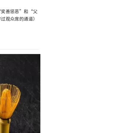
“奖善惩恶”和“父
穿过观众席的通道）