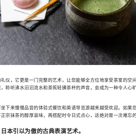
的礼仪，它更是一门完整的艺术，让您能够全方位地享受茶室的空
里，聆听沸水汩汩流水和茶筅轻拂茶杯的声音，会成为一种令人心
可坐下来慢慢品尝的体验式餐饮和英语导览游越来越受欢迎。如果
下正宗抹茶的醇厚滋味，再搭配时令日式点心，这绝对是一次难忘
言：日本引以为傲的古典表演艺术。