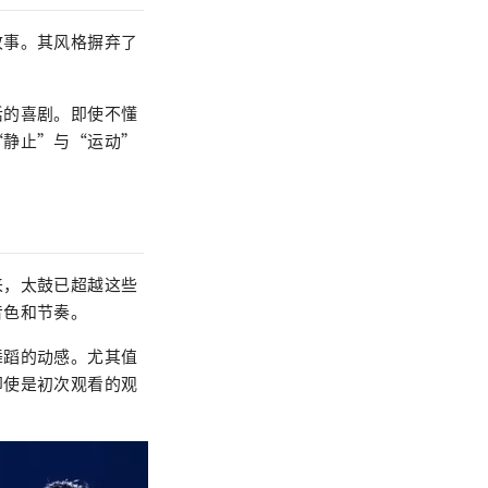
故事。其风格摒弃了
活的喜剧。即使不懂
“静止”与“运动”
来，太鼓已超越这些
音色和节奏。
舞蹈的动感。尤其值
即使是初次观看的观