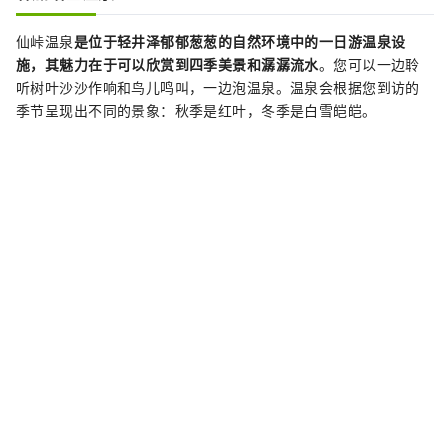
仙峠温泉
是位于轻井泽郁郁葱葱的自然环境中的一日游温泉设
施，其魅力在于可以欣赏到四季美景和潺潺流水
。您可以一边聆
听树叶沙沙作响和鸟儿鸣叫，一边泡温泉。温泉会根据您到访的
季节呈现出不同的景象：秋季是红叶，冬季是白雪皑皑。