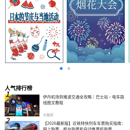
人气排行榜
伊丹机场到难波交通全攻略｜巴士站・电车路
线图文教程
大阪府
【2026最新版】近铁特快列车车票购买指南：
网上购票、柜台购票和自动售票机购票