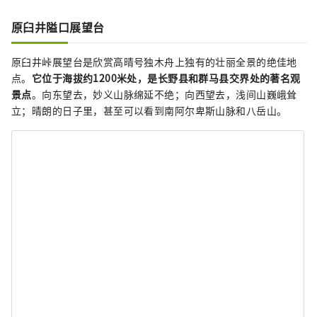
原臼井隘口展望台
原臼井峠展望台是欣赏高晴号独木舟上独有的壮丽全景的绝佳地
点。
它位于海拔约1200米处，是长野县和群马县交界处的著名观
景点
。向东望去，妙义山脉绵延不绝；向西望去，浅间山巍峨耸
立；晴朗的日子里，甚至可以看到南阿尔卑斯山脉和八岳山。