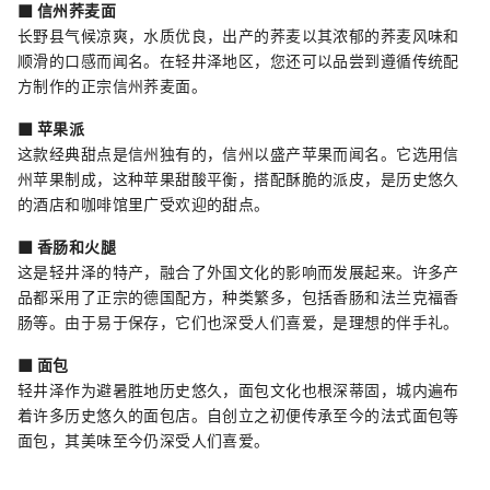
■ 信州荞麦面
长野县气候凉爽，水质优良，出产的荞麦以其浓郁的荞麦风味和
顺滑的口感而闻名。在轻井泽地区，您还可以品尝到遵循传统配
方制作的正宗信州荞麦面。
■ 苹果派
这款经典甜点是信州独有的，信州以盛产苹果而闻名。它选用信
州苹果制成，这种苹果甜酸平衡，搭配酥脆的派皮，是历史悠久
的酒店和咖啡馆里广受欢迎的甜点。
■ 香肠和火腿
这是轻井泽的特产，融合了外国文化的影响而发展起来。许多产
品都采用了正宗的德国配方，种类繁多，包括香肠和法兰克福香
肠等。由于易于保存，它们也深受人们喜爱，是理想的伴手礼。
■ 面包
轻井泽作为避暑胜地历史悠久，面包文化也根深蒂固，城内遍布
着许多历史悠久的面包店。自创立之初便传承至今的法式面包等
面包，其美味至今仍深受人们喜爱。