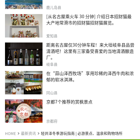
鹿儿岛县
[从名古屋乘火车 30 分钟] 介绍日本招财猫最
大产地常滑市的招财猫招财猫展览。
爱知县
距离名古屋仅30分钟车程！来大垣岐阜县品尝
清酒吧！这里有三家备受喜爱的当地清酒酿造
厂。
岐阜县
在“蒜山泽西牧场”享用珍稀的泽西牛肉和浓
郁的软冰淇淋。
冈山县
京都7个推荐的赏枫景点
京都府
HOME
最新资讯
轻井泽冬季游玩指南 | 必游景点、温泉和购物场所