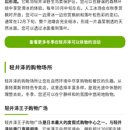
后形成。
它毗邻轻井泽野生鸟类保护区，您可以在静谧的森林环
绕中享受滑冰的体验。每年10月中旬左右，人工冰场会在秋季赏
枫时开放，您可以一边滑冰一边欣赏枫树和落叶松色彩的变幻。
通常在12月下旬，整个池塘会完全结冰，形成一片晶莹剔透的天
然冰面，您可以透过冰面看到落叶。
查看更多冬季在轻井泽可以体验的活动
轻井泽的购物场所
轻井泽的购物场所让您在自然环境中尽享购物和餐饮的乐趣。从
奥特莱斯到特色专卖店，这里选择丰富多样，是观光途中休憩的
理想去处。冬季，您还可以在宁静祥和的氛围中悠闲地购物。
轻井泽王子购物广场
轻井泽王子购物广场
是日本最大的度假式购物中心之一，与轻井
泽站南口直接相连
。它坐落于自然环境中，拥有超过200家店铺，