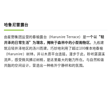
哈鲁尼雷露台
由星野集团运营的春榆露台（Harunire Terrace）是
一个以“轻
井泽的日常生活”为理念，掩映于森林中的小型购物区
。九栋建
筑沿轻井泽地区的汤川而建，巧妙地利用了超过100棵本地春榆
（Harunire）树林，并以木质平台连接。漫步于此，聆听潺潺溪
流声，感受微风拂过树梢，是这里最大的魅力所在。与自然和谐
共融的空间设计，营造出一种格外宁静祥和的氛围。