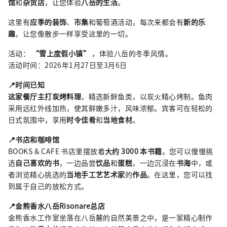
馆
和
杂货店
，让您体验
八岳的生活
。
这里有
应季的装饰
、
市集
和葡萄酒活动，每次来都会有
新的乐
趣
，让您像散步一样享受这里的一切。
活动：
“雪上度假小镇”
，体验八岳的冬季风情。
活动时间：2026年1月27日至3月6日
📍时间已知
这家餐厅主打炭烤料理
，精选新鲜鱼类，以炭火精心烤制。鱼肉
采用远红外线加热，使其鲜嫩多汁，风味浓郁。宾客可在轻松的
日式氛围中，享用
时令佳肴
和
当地食材
。
📍书店和咖啡馆
BOOKS & CAFE 书店里摆放着
大约 3000 本书籍
。您可以慢慢挑
选
自己喜欢的书
，一边品尝
饮品
和
蛋糕
，一边沉浸在
书海
中，或
者浏览精心挑选的
当地手工艺艺术家
的
作品
。在这里，您可以找
到属于自己的放松方式。
📍金熊香水八岳Risonare总店
金熊香水工作室坐落在八岳麓的自然美景之中，是一家精心制作