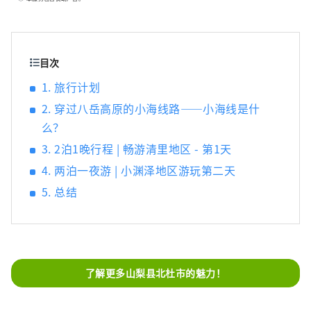
年都有许多游客前来。 它也被称为“名水之
乡”，其中三个地区被选为日本名水百选之
一。这种丰富的水作为天然水而广受好评，是
日本矿泉水产量最多的国家之一。 清澈的水也
目次
酿造清酒，您可以享受美丽的自然风光和丰富
1. 旅行计划
的美食。
2. 穿过八岳高原的小海线路——小海线是什
么？
3. 2泊1晚行程 | 畅游清里地区 - 第1天
4. 两泊一夜游 | 小渊泽地区游玩第二天
5. 总结
了解更多山梨县北杜市的魅力！