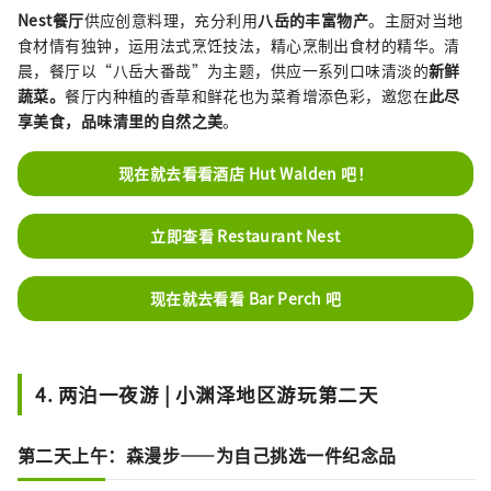
Nest餐厅
供应创意料理，充分利用
八岳的丰富物产
。主厨对当地
食材情有独钟，运用法式烹饪技法，精心烹制出食材的精华。清
晨，餐厅以“八岳大番哉”为主题，供应一系列口味清淡的
新鲜
蔬菜
。
餐厅内种植的香草和鲜花也为菜肴增添色彩，邀您在
此尽
享美食，品味清里的自然之美
。
现在就去看看酒店 Hut Walden 吧！
立即查看 Restaurant Nest
现在就去看看 Bar Perch 吧
4. 两泊一夜游 | 小渊泽地区游玩第二天
第二天上午：森漫步——为自己挑选一件纪念品