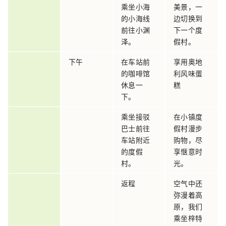
乘坐小海
美景，一
的小海线
边切换到
前往小渊
下一个度
泽。
假村。
下午
在车站前
享用奥地
的咖啡馆
利风味蛋
休息一
糕
下。
乘坐接驳
在小镇度
巴士前往
假村漫步
车站附近
购物，尽
的度假
享惬意时
村。
光。
返程
空气中还
弥漫着高
原，我们
乘坐梓特