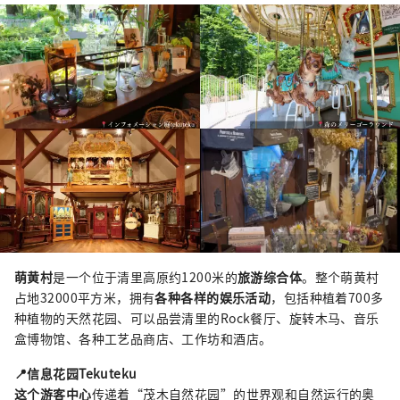
萌黄村
是一个位于清里高原约1200米的
旅游综合体
。整个萌黄村
占地32000平方米，拥有
各种各样的娱乐活动
，包括种植着700多
种植物的天然花园、可以品尝清里的Rock餐厅、旋转木马、音乐
盒博物馆、各种工艺品商店、工作坊和酒店。
📍信息花园Tekuteku
这个游客中心
传递着“茂木自然花园”的世界观和自然运行的奥