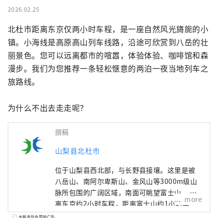
2026.02.25
北杜市距离东京仅两小时车程，是一座自然风光旖旎的小
镇。小海线是高原高山列车线路，沿途可欣赏到八岳的壮
丽景色。您可以远离都市的喧嚣，体验体验、咖啡馆和森
漫步。我们为您推荐一条轻松惬意的两泊一夜当地列车之
旅路线。

为什么不出去走走呢？
撰稿
山梨县北杜市
位于山梨县西北部，与长野县接壤。这里是被
八岳山、南阿尔卑斯山、金风山等3000m级山
脉所包围的广阔区域，南面可眺望富士山。 距
more
离东京约2小时车程，距离富士山约1小时车
程，距离松本约1小时车程，由于交通便利，全
本服务包含赞助广告。