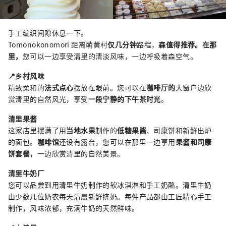
手工编织间隙休息一下。
Tomonokonomori 距离萌黄村
仅几分钟
路程，
森值得推荐。在那
里，
您可以一边享受清里的清淡风味，一边呼吸着森空气。
📍乡村风味
精致柔和的
法式点心
摆放在眼前。您可以在
咖啡厅的
大窗户边欣
赏清里的自然风光，享受
一段宁静的下午茶时光
。
清里果酱
这家店里摆满了用
当地水果
制作的
低糖果酱
、司康饼和新鲜出炉
的面包。
咖啡馆
还设有露台，您可以在那里一边享用
果酱和司康
饼套餐，
一边欣赏清里的自然美景。
清里牛奶厂
您可以品尝到用清里牛奶制作的软冰淇淋和手工奶酪。清里牛奶
由少数几位奶农每天清晨新鲜挤奶。每件产品都由工匠精心手工
制作，风味浓郁，充满牛奶的天然鲜味。