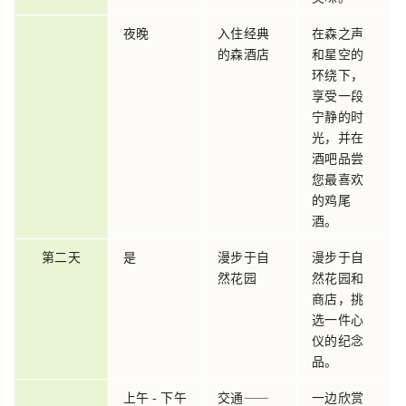
夜晚
入住经典
在森之声
的森酒店
和星空的
环绕下，
享受一段
宁静的时
光，并在
酒吧品尝
您最喜欢
的鸡尾
酒。
第二天
是
漫步于自
漫步于自
然花园
然花园和
商店，挑
选一件心
仪的纪念
品。
上午 - 下午
交通——
一边欣赏