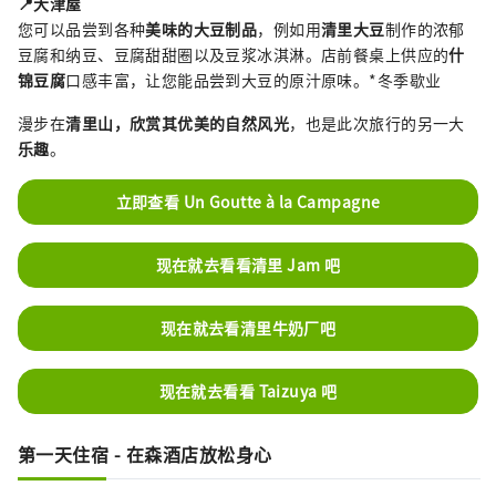
📍大津屋
您可以品尝到各种
美味的大豆制品
，例如用
清里大豆
制作的浓郁
豆腐和纳豆、豆腐甜甜圈以及豆浆冰淇淋。店前餐桌上供应的
什
锦豆腐
口感丰富，让您能品尝到大豆的原汁原味。*冬季歇业
漫步在
清里山，欣赏其优美的自然风光
，也是此次旅行的另一大
乐趣
。
立即查看 Un Goutte à la Campagne
现在就去看看清里 Jam 吧
现在就去看清里牛奶厂吧
现在就去看看 Taizuya 吧
第一天住宿 - 在森酒店放松身心