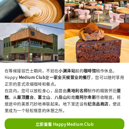
在等候接驳巴士期间，不妨在
小渊泽站
前的
咖啡馆
稍作休息。
Happy
Medium Club
是
一家全天候营业的餐厅
，您可以随时享用
正宗的意式浓缩咖啡和餐点。
在店内，您可以放松身心，品尝由
奥地利名师
制作的精致怀旧
蛋
糕
。从
屋顶露台
，
富士山
、
八岳山
和南
南阿尔卑斯
尽收眼底，将
旅途中的美景巧妙地串联起来。地下室还设有
纪念品商店
，使这
里成为一个轻松惬意的休憩之所。
立即查看 Happy Medium Club