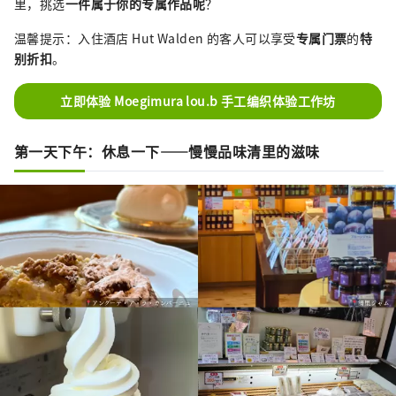
里，挑选
一件属于你的专属作品呢
？
温馨提示：入住酒店 Hut Walden 的客人可以享受
专属门票
的
特
别折扣
。
立即体验 Moegimura lou.b 手工编织体验工作坊
第一天下午：休息一下——慢慢品味清里的滋味