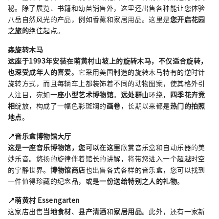
秘。除了展览、书籍和幼苗销售外，这里还出售各种能让您体验
八岳自然风光的产品，例如香薰和家居用品。这里是
您开启花园
之旅的
绝佳起点。
森旋转木马
这座于1993年安装在萌黄村山坡上的旋转木马，不仅适合旋转，
也深受成年人的喜爱
。它采用美国制造的旋转木马特有的逆时针
旋转方式，而且每辆车上都装饰着不同的动物图案，使其格外引
人注目，宛如
一座小型艺术博物馆
。
远处群山
环绕，
四季花卉竞
相
绽放，构成了一幅色彩斑斓的
画卷
，长期以来都是
热门的拍照
地点
。
📍音乐盒博物馆大厅
这是一座音乐
博物馆，您可以在这里
欣赏音乐盒和自动乐器的美
妙乐音。悠扬的旋律伴着馆长的讲解，将带您进入一个超越时空
的宁静世界。
博物馆商店
也出售各式各样的音乐盒，您可以找到
一件值得珍藏的纪念品，或是
一份送给特别之人的礼物
。
📍萌黄村 Essengarten
这家店出售
当地食材
、
县产清酒
和
家居用品
。此外，还有一家新