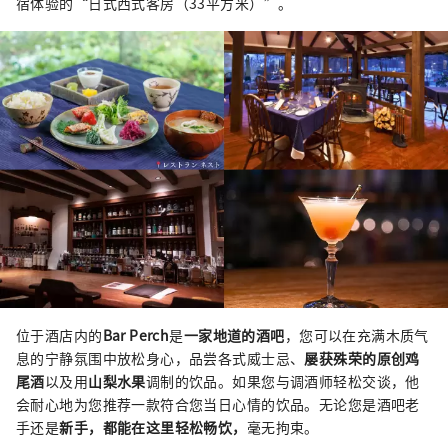
宿体验的“日式西式客房（33平方米）”。
位于酒店内的
Bar Perch
是
一家地道的酒吧
，您可以在充满木质气
息的宁静氛围中放松身心，品尝各式威士忌、
屡获殊荣的原创鸡
尾酒
以及用
山梨水果
调制的饮品。如果您与调酒师轻松交谈，他
会耐心地为您推荐一款符合您当日心情的饮品。无论您是酒吧老
手还是
新手
，都能在这里轻松畅饮，
毫无拘束。