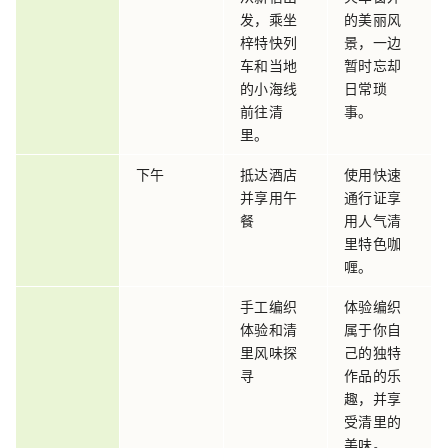
发，乘坐
的美丽风
梓特快列
景，一边
车和当地
暂时忘却
的小海线
日常琐
前往清
事。
里。
下午
抵达酒店
使用快速
并享用午
通行证享
餐
用人气清
里特色咖
喱。
手工编织
体验编织
体验和清
属于你自
里风味探
己的独特
寻
作品的乐
趣，并享
受清里的
美味。