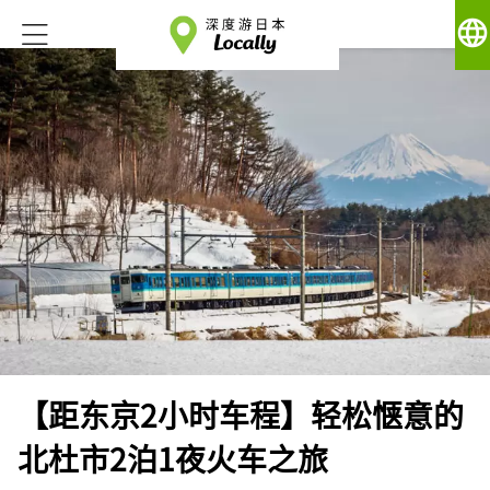
language
【距东京2小时车程】轻松惬意的
北杜市2泊1夜火车之旅