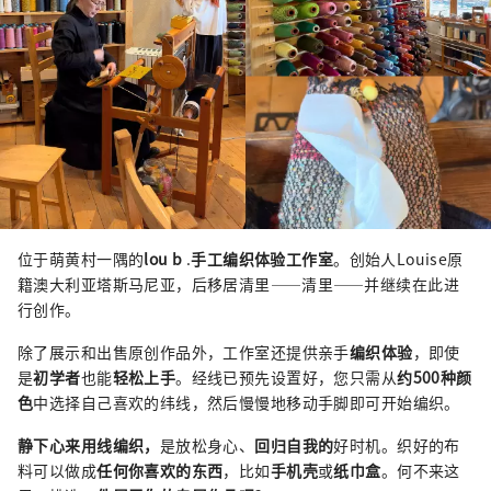
位于萌黄村一隅的
lou b
.
手工编织体验工作室
。创始人Louise原
籍澳大利亚塔斯马尼亚，后移居清里——清里——并继续在此进
行创作。
除了展示和出售原创作品外，工作室还提供亲手
编织体验
，即使
是
初学者
也能
轻松上手
。经线已预先设置好，您只需从
约500种颜
色
中选择自己喜欢的纬线，然后慢慢地移动手脚即可开始编织。
静下心来用线编织，
是放松身心、
回归自我的
好时机。织好的布
料可以做成
任何你喜欢的东西
，比如
手机壳
或
纸巾盒
。何不来这