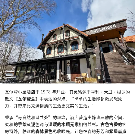
瓦尔登小屋酒店于 1978 年开业，其灵感源于亨利·大卫·梭罗的
散文《
瓦尔登湖》
中表达的观点：“简单的生活能够激发想象
力，并带来比充满物质的生活更充实的生活。”
秉承“与自然和谐共处”的理念，酒店营造出静谧典雅的空间，
柔和
的手绘灰泥
色调与
温暖的木质元素
相得益彰。
古色古香
的客
房窗外，静谧的
森林景色
尽收眼底，让您在森的芬芳和
繁星点点