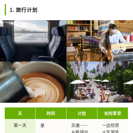
1. 旅行计划
天
时间
计划
如何享受
第一天
是
交通——
一边欣赏
从新宿出
火车窗外