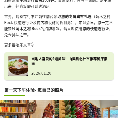
酒店距离车站
步行仅需10分钟
。交通便利，只有一条路。从车站
出来，径直坂即可到达酒店。
首先，请寄存行李并前往前台领取
您的专属宾客礼遇
（萌木之村
Rock 快速通行证及商店和设施的折扣券）。来到清里，您一定不
能错过
萌木之村 Rock
的招牌咖喱。请立即使用
您的快速通行证
，
免去排队之苦。
更多摇滚乐文章👇
当地人喜爱的9道美味！山梨县北杜市推荐餐厅指
南
2026.01.20
第一天下午体验- 您自己的照片