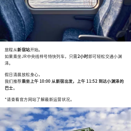
旅程从
新宿站
开始。
如果乘坐JR中央线梓号特快列车，只需
2小时
即可轻松交通小渊
泽。
假日清晨放松身心，
我们推荐
乘坐上午 10:00 从新宿出发，上午 11:52 到达小渊泽的
巴士
。
*请查看官方网站了解最新运营状况。