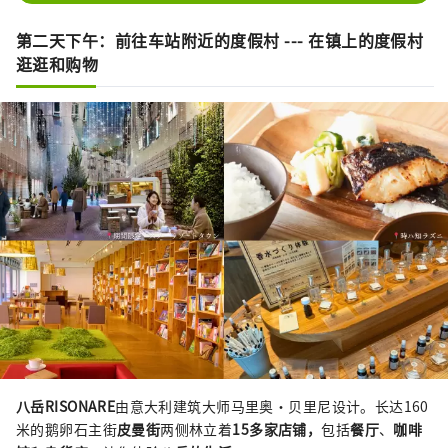
第二天下午：前往车站附近的度假村 --- 在镇上的度假村
逛逛和购物
八岳RISONARE
由意大利建筑大师马里奥·贝里尼设计。长达160
米的鹅卵石主街
皮曼街
两侧林立着
15多家店铺，
包括
餐厅
、
咖啡