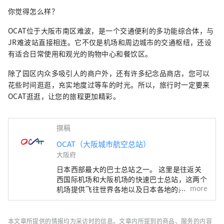
你觉得怎么样？
OCAT位于大阪市南区难波，是一个交通便利的多功能综合体，与
JR难波站直接相连。它不仅是机场和周边城市的交通枢纽，还设
有适合日常使用和观光的购物中心和餐饮区。
除了园区内众多吸引人的商户外，还有许多纪念品商店，您可以
花些时间逛逛，充实地度过等车的时光。所以，旅行时一定要来
OCAT逛逛，让您的旅程更加精彩。
撰稿
OCAT（大阪城市航空总站）
大阪府
日本西部最大的巴士总站之一。 这里是往返关
西国际机场和大阪机场的快速巴士总站，这两个
more
机场提供飞往世界各地以及日本各地的航班。
OCAT 拥有直达机场的巴士总站，因此您可以品
尝到来自世界各地的美食。 这里有很多商店可
以满足日常购物需求，不仅人们在等公交车时会
本文章所提供的情报均为采访时的信息。文章内所提到的商品、服务的内容