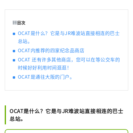
商店可以满足日常购物需求，不仅人们在等公
交车时会来这里，当地居民也每天都会来这里
购物。 位于OCAT地下一层的“蓬特广场”以一
个巨大的球体为特色，在阳光下熠熠生辉。这
目次
片露天空间视野开阔，蓝天白云尽收眼底，是
OCAT是什么？它是与JR难波站直接相连的巴士
各个年龄段人们休闲放松的理想场所。
总站。
OCAT内推荐的四家纪念品商店
OCAT 还有许多其他商店，您可以在等公交车的
时候好好利用时间逛逛！
OCAT是通往大阪的门户。
OCAT是什么？它是与JR难波站直接相连的巴士
总站。