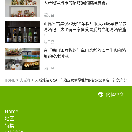
大产地常滑市的招财猫招财猫展览。
爱知县
距离名古屋仅30分钟车程！来大垣岐阜县品尝
清酒吧！这里有三家备受喜爱的当地清酒酿造
厂。
岐阜县
在“蒜山泽西牧场”享用珍稀的泽西牛肉和浓
郁的软冰淇淋。
冈山县
HOME
大阪府
大阪难波 OCAT 车站四家值得推荐的纪念品商店，让您充分
简体中文
language
Home
地区
特集