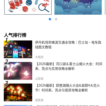
人气排行榜
伊丹机场到难波交通全攻略｜巴士站・电车路
线图文教程
大阪府
【2026最新】河口湖＆富士山烟火大会：时间
表、亮点与实用攻略全解析
山梨县
【2026最新】琵琶湖烟火大会&滋賀4大花火
节！时间表、亮点与观赏攻略全解析
滋贺县