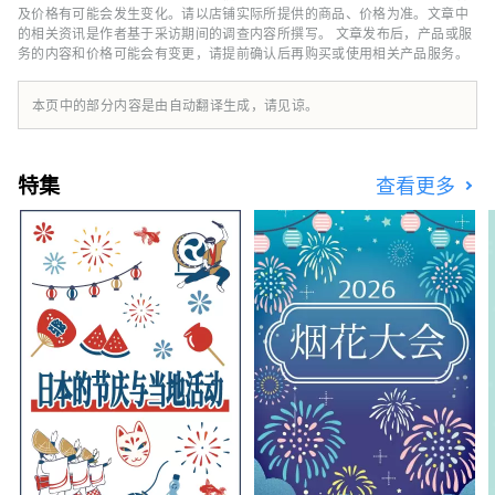
来这里，当地居民也每天都会来这里购物。 位
及价格有可能会发生变化。请以店铺实际所提供的商品、价格为准。文章中
于OCAT地下一层的“蓬特广场”以一个巨大的
的相关资讯是作者基于采访期间的调查内容所撰写。 文章发布后，产品或服
务的内容和价格可能会有变更，请提前确认后再购买或使用相关产品服务。
球体为特色，在阳光下熠熠生辉。这片露天空间
视野开阔，蓝天白云尽收眼底，是各个年龄段人
们休闲放松的理想场所。
本页中的部分内容是由自动翻译生成，请见谅。
特集
查看更多