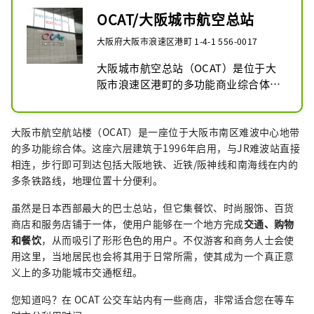
OCAT/大阪城市航空总站
大阪府大阪市浪速区港町 1-4-1 556-0017
大阪城市航空总站（OCAT）是位于大
阪市浪速区港町的多功能商业综合体。
它设有大阪市南巴士总站和关西国际机
场巴士总站，并与JR难波站直通。六层
大阪市航空航站楼（OCAT）是一座位于大阪市南区难波中心地带
高的商业楼层还设有商店、餐厅和信息
的多功能综合体。这座六层建筑于1996年启用，与JR难波站直接
中心。OCAT也是音乐表演的常客，而
相连，步行即可到达包括大阪地铁、近铁/阪神线和南海线在内的
户外的Ponte广场则是大阪年轻街舞爱
多条铁路线，地理位置十分便利。
好者练习和交流的场所。
虽然是日本西部最大的巴士总站，但它集餐饮、时尚服饰、百货
商店和服务店铺于一体，使用户能够在一个地方完成
交通、购物
和餐饮
，从而吸引了形形色色的用户。不仅游客和商务人士会使
用这里，当地居民也会将其用于日常所需，使其成为一个真正意
义上的多功能城市交通枢纽。
您知道吗？在 OCAT 公交车站内有一些商店，非常适合您在等车