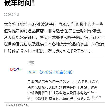
候车时间！
2026.04.16
本文将介绍位于JR难波站旁的“OCAT”购物中心内一些
值得推荐的纪念品商店，非常适合在等巴士时稍作停留。
从大阪纪念品商店、售卖日本餐具和筷子的店铺，到人气
爆棚的百元店以及提供日本各地美食饮品的商店，琳琅满
目的商品令人目不暇接，您可要小心别错过巴士了！
撰稿
OCAT（大阪城市航空总站）
日本西部最大的巴士总站之一。 这里是往返关
西国际机场和大阪机场的快速巴士总站，这两
个机场提供飞往世界各地以及日本各地的航
more
班。 OCAT 拥有直达机场的巴士总站，因此您
可以品尝到来自世界各地的美食。 这里有很多
本服务包含赞助广告。