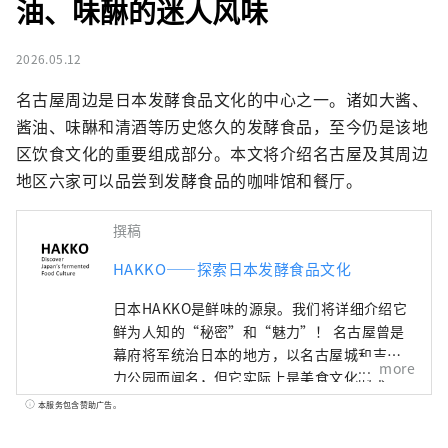
油、味醂的迷人风味
2026.05.12
名古屋周边是日本发酵食品文化的中心之一。诸如大酱、
酱油、味醂和清酒等历史悠久的发酵食品，至今仍是该地
区饮食文化的重要组成部分。本文将介绍名古屋及其周边
地区六家可以品尝到发酵食品的咖啡馆和餐厅。
撰稿
HAKKO——探索日本发酵食品文化
日本HAKKO是鲜味的源泉。我们将详细介绍它
鲜为人知的“秘密”和“魅力”！ 名古屋曾是
幕府将军统治日本的地方，以名古屋城和吉卜
more
力公园而闻名，但它实际上是美食文化的宝
库，孕育了“鲜味”，即日本料理的精髓。 ■
本服务包含赞助广告。
什么是HAKKO？ HAKKO技术在决定日本料理
口味的调味料生产以及风靡全球的清酒酿造中