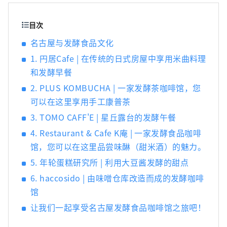
发挥着至关重要的作用。 ■名古屋是什么样
的？ 名古屋位于日本中部，是航空和陆路交通
目次
枢纽。得天独厚的自然环境和气候孕育了独特
名古屋与发酵食品文化
的发酵食品文化。知多半岛被伊势湾和三河湾
1. 円居Cafe | 在传统的日式房屋中享用米曲料理
环绕，风景秀丽，自古以来，清酒、醋、味
噌、酱油等酿造业便蓬勃发展。西川是德川家
和发酵早餐
康的故乡，以“八丁味噌”和“白酱油”等独
2. PLUS KOMBUCHA | 一家发酵茶咖啡馆，您
特的发酵调味料而闻名。
可以在这里享用手工康普茶
3. TOMO CAFF'E | 星丘露台的发酵午餐
4. Restaurant & Cafe K庵 | 一家发酵食品咖啡
馆，您可以在这里品尝味醂（甜米酒）的魅力。
5. 年轮蛋糕研究所 | 利用大豆酱发酵的甜点
6. haccosido | 由味噌仓库改造而成的发酵咖啡
馆
让我们一起享受名古屋发酵食品咖啡馆之旅吧！