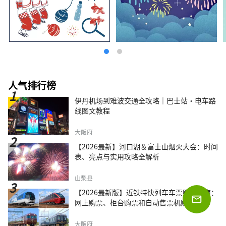
人气排行榜
伊丹机场到难波交通全攻略｜巴士站・电车路
线图文教程
大阪府
【2026最新】河口湖＆富士山烟火大会：时间
表、亮点与实用攻略全解析
山梨县
【2026最新版】近铁特快列车车票购买指南：
网上购票、柜台购票和自动售票机购票
大阪府