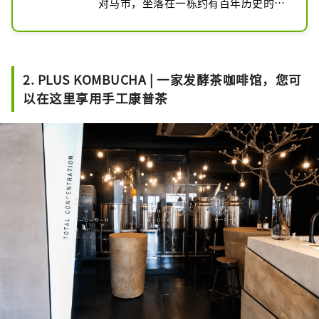
对马市，坐落在一栋约有百年历史的传
统日式房屋内。

咖啡采用自家烘焙的咖啡豆，以手工滴
滤的方式精心冲泡。

2. PLUS KOMBUCHA | 一家发酵茶咖啡馆，您可
以在这里享用手工康普茶
店主是一位获得认证的“发酵食品大
师”，她使用自制的盐曲、酱油曲、甜
酒以及其他由当地老字号“Kojiya”的
曲制成的食材，精心烹制健康美味的餐
点。“曲屋”自江户时代起便已营业。

这栋拥有百年历史的传统日式房屋内，
摆放着来自日本及海外的古董家具。欢
迎您在这座充满历史气息的建筑和家具
环绕下，享受一段轻松惬意的时光。