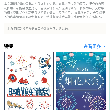
HAKKO？ HAKKO技术在决定日本料理口味的调
本文章所提供的情报均为采访时的信息。文章内所提到的商品、服务的内容
味料生产以及风靡全球的清酒酿造中发挥着至关
及价格有可能会发生变化。请以店铺实际所提供的商品、价格为准。文章中
重要的作用。 ■名古屋是什么样的？ 名古屋位
的相关资讯是作者基于采访期间的调查内容所撰写。 文章发布后，产品或服
务的内容和价格可能会有变更，请提前确认后再购买或使用相关产品服务。
于日本中部，是航空和陆路交通枢纽。得天独厚
的自然环境和气候孕育了独特的发酵食品文化。
知多半岛被伊势湾和三河湾环绕，风景秀丽，自
本页中的部分内容是由自动翻译生成，请见谅。
古以来，清酒、醋、味噌、酱油等酿造业便蓬勃
发展。西川是德川家康的故乡，以“八丁味噌”
和“白酱油”等独特的发酵调味料而闻名。
特集
查看更多