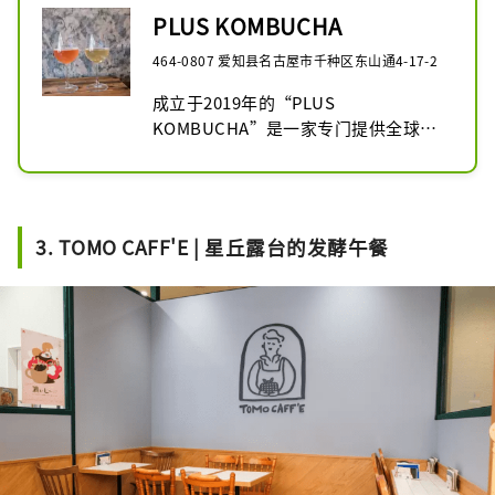
PLUS KOMBUCHA
464-0807 爱知县名古屋市千种区东山通4-17-2
成立于2019年的“PLUS 
KOMBUCHA”是一家专门提供全球热
门发酵饮品“康普茶”的专门店。

康普茶与日本人熟悉的昆布茶不同，它
是由茶叶、清水、糖和醋酸菌发酵而成
3. TOMO CAFF'E | 星丘露台的发酵午餐
的手工饮料。这款饮品的魅力在于其清
爽的口感，以及根据发酵时间、茶叶种
类和糖分不同而衍生出的丰富风味，因
此在欧美和澳大利亚大受欢迎。

“PLUS KOMBUCHA”精选有机栽培
的茶叶以及来自日本各地的优质茶叶，
致力于打造具有日本特色风味的康普
茶。在这里，顾客可以在店内进行品饮
比较，也可以选择外带，随心所欲地享