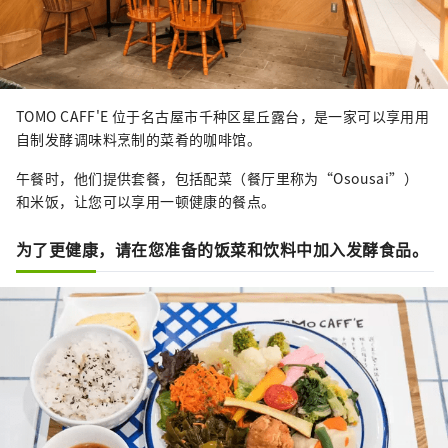
受康普茶所带来的健康生活方式。

康普茶完全没有让人却步的酸味或异
味，只有微气泡带来的清爽口感，以及
茶叶的醇厚香气。散发在鼻腔中的茶香
TOMO CAFF'E 位于名古屋市千种区星丘露台，是一家可以享用用
与某些酒精饮料相似，因此也有不少顾
自制发酵调味料烹制的菜肴的咖啡馆。
客将康普茶作为酒类的替代品。

午餐时，他们提供套餐，包括配菜（餐厅里称为“Osousai”）
此外，顾客也可以带上一杯康普茶，到
和米饭，让您可以享用一顿健康的餐点。
附近的东山动植物园悠闲享用。如果你
也想跟上康普茶的潮流，不妨就从
为了更健康，请在您准备的饭菜和饮料中加入发酵食品。
“PLUS KOMBUCHA”开始，品味这
杯风靡全球的发酵饮品吧！