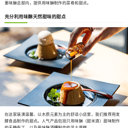
重味醂总部内，提供用味醂制作的菜肴和甜点。
餐厅的主菜与副菜会随季节与食材有所
变化，提供多种选择。其中每天必备的
充分利用味醂天然甜味的甜点
「甘酒腌鸡唐扬」是招牌菜之一，醇厚
的甘酒香味成为点睛之笔，十分下饭。
炸得金黄酥脆的唐扬，即使冷掉也依然
柔嫩多汁，非常适合作为便当主菜。

此外，使用盐麴制作的红萝卜萝卜丝、
以及结合花椰菜和绿花椰菜的大蒜橄榄
油拌菜等，既保留了食材的原味，又带
来不同的口感层次。

TOMO CAFF’E 的店铺内还提供副菜的
外带选项，以及便当贩售，让那些希望
轻松享受发酵美食的人士也能方便地体
验其健康与美味。
在这家装潢温馨、以木质元素为主的舒适小店里，我们推荐用发
酵食品制作的甜点。人气产品包括只用味醂（甜米酒）甜味制作
的无糖布丁，以及用味醂酒糟制作的芝士蛋糕。