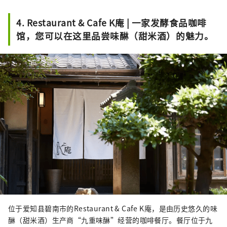
当」，便着手成立了这家公司。TOMO 
CAFF’E 的特点在于不使用添加剂，并
4. Restaurant & Cafe K庵 | 一家发酵食品咖啡
且每一道料理都加入制作者的「爱」，
馆，您可以在这里品尝味醂（甜米酒）的魅力。
让人即使天天品尝也不觉得厌倦。

创业初期的两年间，主要制作适合在补
习班内享用的便当以及提供给保育园的
营养餐点。直到 2016 年 1 月，才转型
为餐厅业态，开设了 TOMO CAFF’E，
并于 2023 年迁至目前的星丘露台
「The Kitchen2」。

TOMO CAFF’E 所有的料理都融入了发
酵元素。2011 年前后「盐麴风潮」盛
行，早川女士也开始在家中制作各式发
酵食品。随着在日常生活中频繁使用，
她逐渐感受到对皮肤光泽、头发韧性的
改善效果，于是也将发酵菜单引入到 
位于爱知县碧南市的Restaurant & Cafe K庵，是由历史悠久的味
TOMO CAFF’E 中。

醂（甜米酒）生产商“九重味醂”经营的咖啡餐厅。餐厅位于九