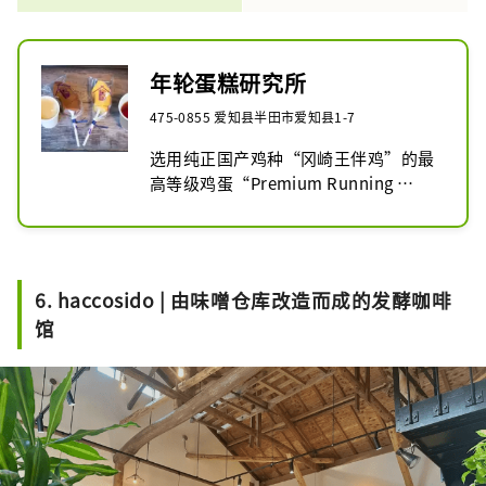
年轮蛋糕研究所
475-0855 爱知县半田市爱知县1-7
选用纯正国产鸡种“冈崎王伴鸡”的最
高等级鸡蛋“Premium Running 
Egg”，并严选能最大程度引出蛋香的
优质面粉。

浓郁的风味在口中绽放，成就了年轮蛋
糕研究所的经典之作“O₂”。

6. haccosido | 由味噌仓库改造而成的发酵咖啡
其柔软弹润的口感，仿佛品尝着一口轻
馆
盈的空气。