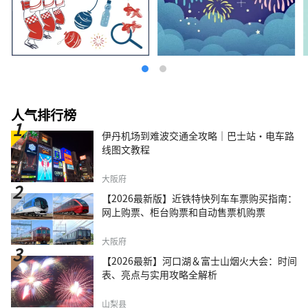
人气排行榜
伊丹机场到难波交通全攻略｜巴士站・电车路
线图文教程
大阪府
【2026最新版】近铁特快列车车票购买指南：
网上购票、柜台购票和自动售票机购票
大阪府
【2026最新】河口湖＆富士山烟火大会：时间
表、亮点与实用攻略全解析
山梨县