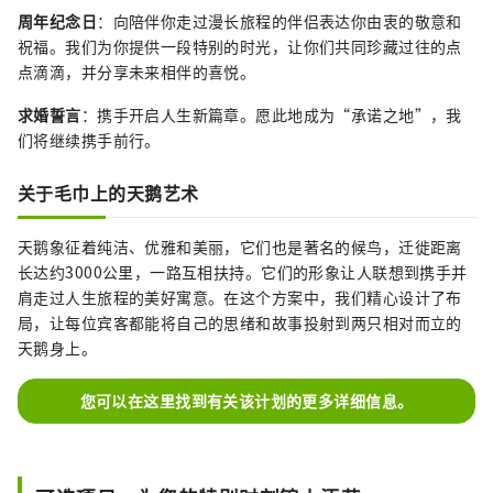
周年纪念日
：向陪伴你走过漫长旅程的伴侣表达你由衷的敬意和
祝福。我们为你提供一段特别的时光，让你们共同珍藏过往的点
点滴滴，并分享未来相伴的喜悦。
求婚誓言
：携手开启人生新篇章。愿此地成为“承诺之地”，我
们将继续携手前行。
关于毛巾上的天鹅艺术
天鹅象征着纯洁、优雅和美丽，它们也是著名的候鸟，迁徙距离
长达约3000公里，一路互相扶持。它们的形象让人联想到携手并
肩走过人生旅程的美好寓意。在这个方案中，我们精心设计了布
局，让每位宾客都能将自己的思绪和故事投射到两只相对而立的
天鹅身上。
您可以在这里找到有关该计划的更多详细信息。