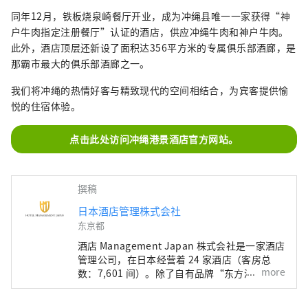
同年12月，铁板烧泉崎餐厅开业，成为冲绳县唯一一家获得“神
户牛肉指定注册餐厅”认证的酒店，供应冲绳牛肉和神户牛肉。
此外，酒店顶层还新设了面积达356平方米的专属俱乐部酒廊，是
那霸市最大的俱乐部酒廊之一。
我们将冲绳的热情好客与精致现代的空间相结合，为宾客提供愉
悦的住宿体验。
点击此处访问冲绳港景酒店官方网站。
撰稿
日本酒店管理株式会社
东京都
酒店 Management Japan 株式会社是一家酒店
管理公司，在日本经营着 24 家酒店（客房总
more
数：7,601 间）。除了自有品牌“东方酒店”和
“东方快车酒店”外，该公司还管理和经营各种
酒店，包括“希尔顿”、“喜来登”和“日航酒