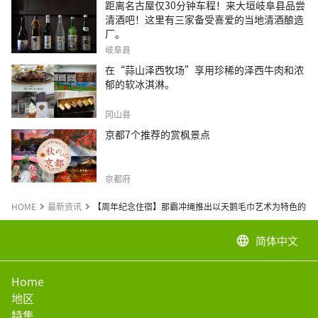
距离名古屋仅30分钟车程！来大垣岐阜县品尝
清酒吧！这里有三家备受喜爱的当地清酒酿造
厂。
岐阜县
在“蒜山泽西牧场”享用珍稀的泽西牛肉和浓
郁的软冰淇淋。
冈山县
京都7个推荐的赏枫景点
京都府
HOME
最新资讯
【周年纪念住宿】那霸冲绳推出以天鹅毛巾艺术为特色的特
简体中文
language
Home
地区
特集