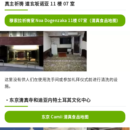
真主祈祷 道玄坂诺亚 11 楼 07 室
穆索拉祈祷室 Noa Dogenzaka 11楼 07室（清真食品地图）
这里没有供人们在使用洗手间或参加礼拜仪式前进行清洗的设
施。
・东京清真寺和迪亚内特土耳其文化中心
东京 Camii 清真食品地图