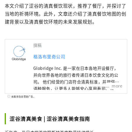
本文介绍了涩谷的清真餐饮现状，推荐了餐厅，并探讨了
当地的祈祷环境。此外，文章还介绍了清真餐饮地图的创
建背景以及清真餐饮环境的未来发展规划。
撰稿
格洛布里奇公司
Globridge Inc. 是一家在日本各地开设餐厅，
并向世界各地的旅行者传递日本饮食文化的公
司。 他们经营的门店符合清真标准，并提供多
more
语种服务，让更多人能够安心享用寿司、螃
蟹、和牛等日本独有的丰盛奢华美食。 本账号
本服务包含赞助广告。
提供 Globridge 旗下餐厅的信息，并推荐给访
日游客的美食体验。他们将与世界各地的人们
分享“美食体验”，让您的日本之旅更加丰富
涩谷清真美食 | 涩谷清真美食指南
多彩。