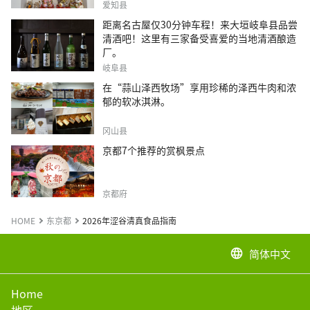
爱知县
距离名古屋仅30分钟车程！来大垣岐阜县品尝
清酒吧！这里有三家备受喜爱的当地清酒酿造
厂。
岐阜县
在“蒜山泽西牧场”享用珍稀的泽西牛肉和浓
郁的软冰淇淋。
冈山县
京都7个推荐的赏枫景点
京都府
HOME
东京都
2026年涩谷清真食品指南
简体中文
language
Home
地区