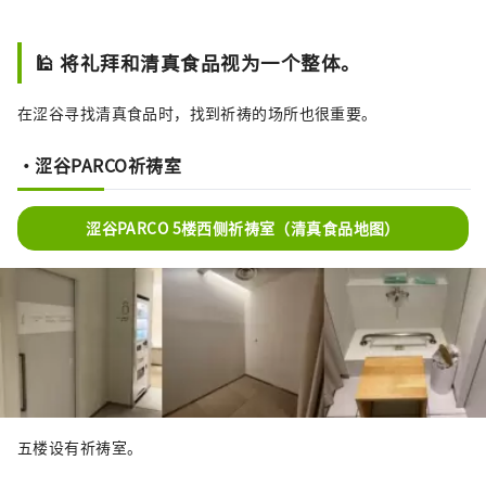
🕌 将礼拜和清真食品视为一个整体。
在涩谷寻找清真食品时，找到祈祷的场所也很重要。
・涩谷PARCO祈祷室
涩谷PARCO 5楼西侧祈祷室（清真食品地图）
五楼设有祈祷室。