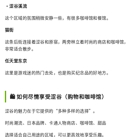
・涩谷溪流
这个区域的氛围稍微安静一些，有很多咖啡馆和餐馆。
猫街
这条后街连接着涩谷和原宿，两旁林立着时尚的商店和咖啡馆，
非常适合散步。
任天堂东京
这里是游戏迷的热门去处，也是购买纪念品的好地方。
🛍️ 如何尽情享受涩谷（购物和咖啡馆）
涩谷的魅力在于它提供的“多种多样的选择”。
时尚潮流、日本品牌、卡通人物商店、咖啡馆、甜品
选择适合自己用途的区域，可以更高效地享受乐趣。