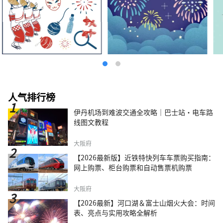
人气排行榜
伊丹机场到难波交通全攻略｜巴士站・电车路
线图文教程
大阪府
【2026最新版】近铁特快列车车票购买指南：
网上购票、柜台购票和自动售票机购票
大阪府
【2026最新】河口湖＆富士山烟火大会：时间
表、亮点与实用攻略全解析