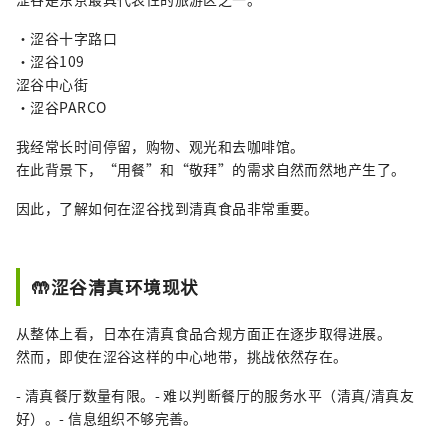
・涩谷十字路口
・涩谷109
涩谷中心街
・涩谷PARCO
我经常长时间停留，购物、观光和去咖啡馆。
在此背景下，“用餐”和“敬拜”的需求自然而然地产生了。
因此，了解如何在涩谷找到清真食品非常重要。
🤲涩谷清真环境现状
从整体上看，日本在清真食品合规方面正在逐步取得进展。
然而，即使在涩谷这样的中心地带，挑战依然存在。
- 清真餐厅数量有限。- 难以判断餐厅的服务水平（清真/清真友
好）。- 信息组织不够完善。