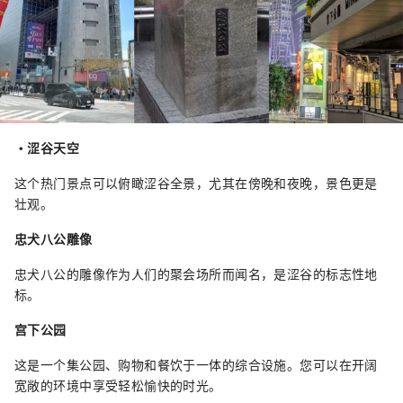
・涩谷天空
这个热门景点可以俯瞰涩谷全景，尤其在傍晚和夜晚，景色更是
壮观。
忠犬八公雕像
忠犬八公的雕像作为人们的聚会场所而闻名，是涩谷的标志性地
标。
宫下公园
这是一个集公园、购物和餐饮于一体的综合设施。您可以在开阔
宽敞的环境中享受轻松愉快的时光。