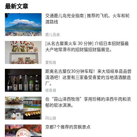
最新文章
交通鹿儿岛完全指南 | 推荐的飞机、火车和轮
渡路线
鹿儿岛县
[从名古屋乘火车 30 分钟] 介绍日本招财猫最
大产地常滑市的招财猫招财猫展览。
爱知县
距离名古屋仅30分钟车程！来大垣岐阜县品尝
清酒吧！这里有三家备受喜爱的当地清酒酿造
厂。
岐阜县
在“蒜山泽西牧场”享用珍稀的泽西牛肉和浓
郁的软冰淇淋。
冈山县
京都7个推荐的赏枫景点