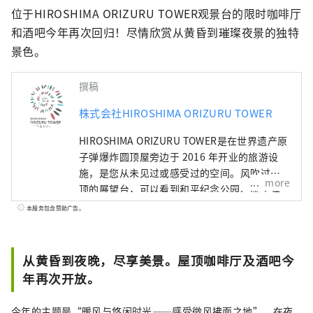
位于HIROSHIMA ORIZURU TOWER观景台的限时咖啡厅
和酒吧今年再次回归！尽情欣赏从黄昏到璀璨夜景的独特
景色。
撰稿
株式会社HIROSHIMA ORIZURU TOWER
HIROSHIMA ORIZURU TOWER是在世界遗产原
子弹爆炸圆顶屋旁边于 2016 年开业的旅游设
施，是您从未见过或感受过的空间。风吹过屋
more
顶的展望台，可以看到和平纪念公园、原子弹
爆炸圆顶屋，天气好的时候甚至可以看到宫岛
本服务包含赞助广告。
的弥山。在12楼的折鹤广场，可以尝试用特殊
的折纸折出一只鹤，并将其放入约50m高的玻
璃折鹤墙中。此外，一楼还设有出售当地喜爱
从黄昏到夜晚，尽享美景。屋顶咖啡厅及酒吧今
的产品的物产店和可品尝广岛食材的咖啡厅。
年再次开放。
今年的主题是“暖风与悠闲时光——感受微风拂面之地”。在夜