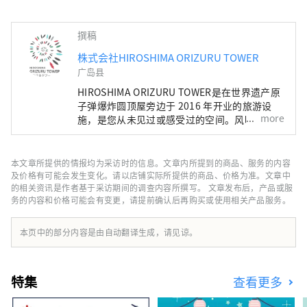
撰稿
株式会社HIROSHIMA ORIZURU TOWER
广岛县
HIROSHIMA ORIZURU TOWER是在世界遗产原
子弹爆炸圆顶屋旁边于 2016 年开业的旅游设
more
施，是您从未见过或感受过的空间。风吹过屋顶
的展望台，可以看到和平纪念公园、原子弹爆炸
圆顶屋，天气好的时候甚至可以看到宫岛的弥
山。在12楼的折鹤广场，可以尝试用特殊的折
本文章所提供的情报均为采访时的信息。文章内所提到的商品、服务的内容
纸折出一只鹤，并将其放入约50m高的玻璃折
及价格有可能会发生变化。请以店铺实际所提供的商品、价格为准。文章中
鹤墙中。此外，一楼还设有出售当地喜爱的产品
的相关资讯是作者基于采访期间的调查内容所撰写。 文章发布后，产品或服
务的内容和价格可能会有变更，请提前确认后再购买或使用相关产品服务。
的物产店和可品尝广岛食材的咖啡厅。
本页中的部分内容是由自动翻译生成，请见谅。
特集
查看更多