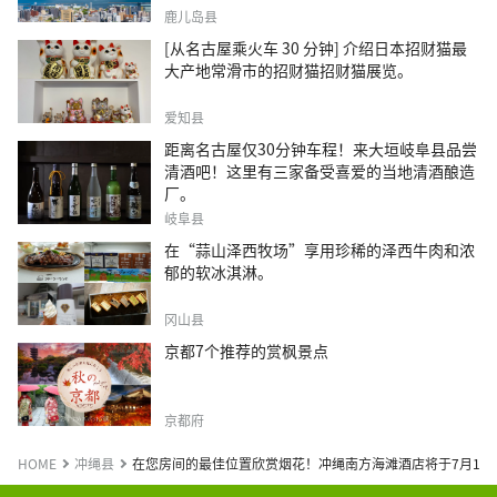
鹿儿岛县
[从名古屋乘火车 30 分钟] 介绍日本招财猫最
大产地常滑市的招财猫招财猫展览。
爱知县
距离名古屋仅30分钟车程！来大垣岐阜县品尝
清酒吧！这里有三家备受喜爱的当地清酒酿造
厂。
岐阜县
在“蒜山泽西牧场”享用珍稀的泽西牛肉和浓
郁的软冰淇淋。
冈山县
京都7个推荐的赏枫景点
京都府
HOME
冲绳县
在您房间的最佳位置欣赏烟花！冲绳南方海滩酒店将于7月17