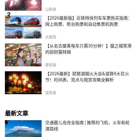
山梨县
【2026最新版】近铁特快列车车票购买指南：
网上购票、柜台购票和自动售票机购票
大阪府
【从名古屋乘电车只需30分钟！】猫之城常滑
的招财猫特辑
爱知县
【2026最新】琵琶湖烟火大会&滋賀4大花火
节！时间表、亮点与观赏攻略全解析
滋贺县
最新文章
交通鹿儿岛完全指南 | 推荐的飞机、火车和轮
渡路线