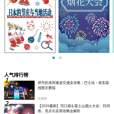
人气排行榜
伊丹机场到难波交通全攻略｜巴士站・电车路
线图文教程
大阪府
【2026最新】河口湖＆富士山烟火大会：时间
表、亮点与实用攻略全解析