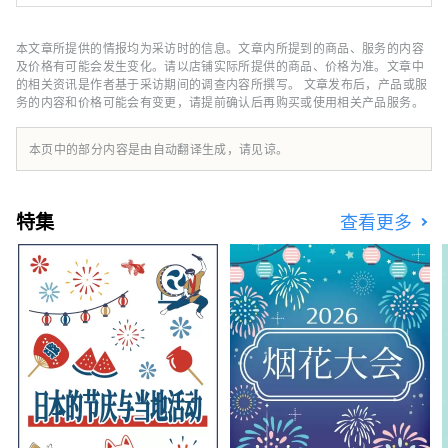
旅馆。其受欢迎的秘诀在于其四种不同的温泉，
包括位于 11 楼可以俯瞰琵琶湖的露天浴池以及
让人感觉置身于森林温泉的温泉，以及使用精心
本文章所提供的情报均为采访时的信息。文章内所提到的商品、服务的内容
挑选的时令食材（包括日本三大和牛品牌之一的
及价格有可能会发生变化。请以店铺实际所提供的商品、价格为准。文章中
“认证近江牛肉”）烹制的京都风格怀石料理。
的相关资讯是作者基于采访期间的调查内容所撰写。 文章发布后，产品或服
务的内容和价格可能会有变更，请提前确认后再购买或使用相关产品服务。
虽然距离京都仅有 20 分钟的火车车程，但这座
旅馆被琵琶湖和平良山脉所环绕，让您可以感受
到大自然的温暖和日本文化。
本页中的部分内容是由自动翻译生成，请见谅。
特集
查看更多