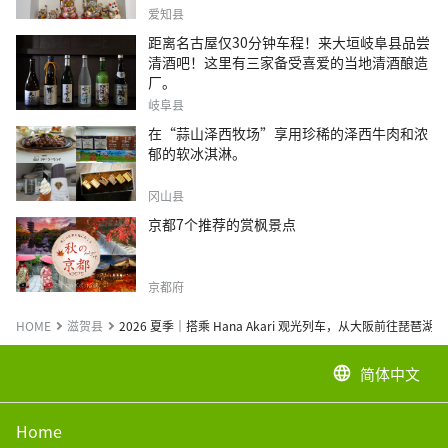
爱知县
距离名古屋仅30分钟车程！来大垣岐阜县品尝
清酒吧！这里有三家备受喜爱的当地清酒酿造
厂。
岐阜县
在“蒜山泽西牧场”享用珍稀的泽西牛肉和浓
郁的软冰淇淋。
冈山县
京都7个推荐的赏枫景点
京都府
HOME
滋贺县
2026 夏季｜搭乘 Hana Akari 观光列车，从大阪前往琵琶湖
简体中文
language
Home