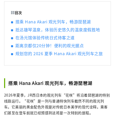
牌之一的“认证近江牛肉”）烹制的京都风格
怀石料理。虽然距离京都仅有 20 分钟的火车车
目次
程，但这座旅馆被琵琶湖和平良山脉所环绕，
搭乘 Hana Akari 观光列车，畅游琵琶湖
让您可以感受到大自然的温暖和日本文化。
抵达雄琴温泉，体验历史悠久的温泉度假胜地
在汤元馆体验传统日式待客之道
距离京都仅20分钟！便利的观光据点
规划您的 2026 夏季 Hana Akari 观光列车之旅
搭乘 Hana Akari 观光列车，畅游琵琶湖
2026年夏季，JR西日本的观光列车“花咲”将沿着琵琶湖的特别
线路运行。“花咲”是一列与普通特快列车截然不同的观光列
车。它美丽的黑金配色外观是对传统日本美学的现代诠释。乘客
们甚至在登车前就已经预感到这将是一次特别的旅程。