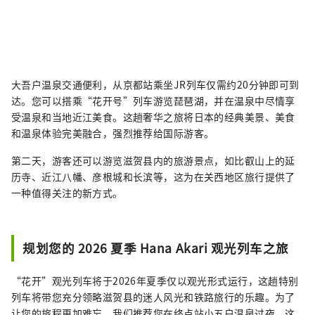
大吾户温泉交通便利，从京都站乘坐JR列车仅需约20分钟即可到
达。您可以搭乘“花开号”列车游览琵琶湖，并在温泉中尽情享
受温泉和当地近江美食。这趟奢华之旅将日本的经典美景、美食
和温泉体验完美融合，强烈推荐给国际游客。
第二天，游客还可以游览滋贺县内的旅游景点，如比叡山上的延
历寺、近江八幡、彦根城和长滨等，这为在关西地区旅行提供了
一种值得关注的新方式。
规划您的 2026 夏季 Hana Akari 观光列车之旅
“花开”观光列车将于2026年夏季仅以观光形式运行，这趟特别
列车将带您充分领略滋贺县的迷人风光和铁路旅行的乐趣。为了
让您的旅程更加难忘，我们推荐您在终点站小五户温泉过夜。这