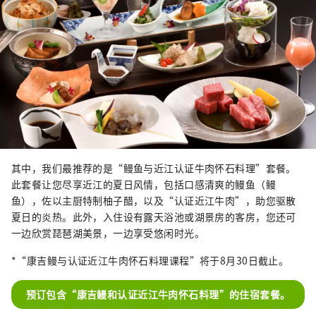
其中，我们最推荐的是“鳗鱼与近江认证牛肉怀石料理”套餐。
此套餐让您尽享近江的夏日风情，包括口感清爽的鳗鱼（鳗
鱼），佐以主厨特制柚子醋，以及“认证近江牛肉”，助您驱散
夏日的炎热。此外，入住设有露天浴池或湖景房的客房，您还可
一边欣赏琵琶湖美景，一边享受悠闲时光。
*“康吉鳗与认证近江牛肉怀石料理课程”将于8月30日截止。
预订包含“康吉鳗和认证近江牛肉怀石料理”的住宿套餐。