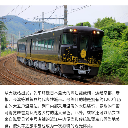
从大阪站出发，列车环绕日本最大的湖泊琵琶湖，途经京都、彦
根、长滨等滋贺县的代表性城市。最终目的地是拥有约1200年历
史的大五户温泉站。列车内部采用温暖的木质装饰，宽敞的车窗
可饱览琵琶湖及周边乡村的迷人景色。此外，乘客还可以品尝到
来自滋贺县老字号店铺的近江牛肉便当和传统滋贺点心等当地美
食，使火车之旅本身也成为一次独特的观光体验。