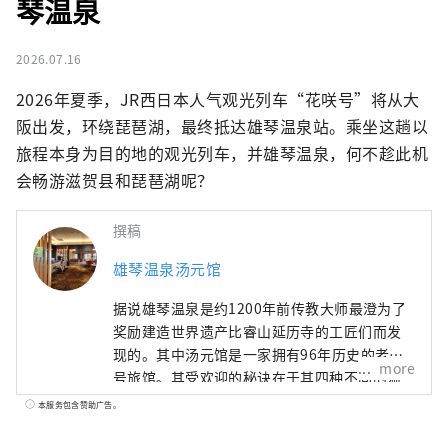
琴温泉
2026.07.16
2026年夏季，JR西日本人气观光列车“花咲号”将从大
阪出发，环绕琵琶湖，最终抵达雄琴温泉站。乘坐这趟以
旅程本身为目的地的观光列车，并雄琴温泉，何不趁此机
会畅游滋贺县和琵琶湖呢？
撰稿
雄琴温泉汤元馆
据说雄琴温泉是约1200年前传教大师最澄为了
奖励建造世界遗产比睿山延历寺的工匠们而发
现的。其中汤元馆是一家拥有96年历史的老字
more
号旅馆。其受欢迎的秘诀在于其四种不同的温
泉，包括位于 11 楼可以俯瞰琵琶湖的露天浴池
本服务包含赞助广告。
以及让人感觉置身于森林温泉的温泉，以及使
用精心挑选的时令食材（包括日本三大和牛品