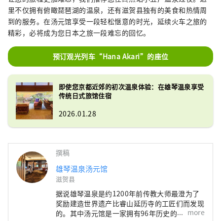
里不仅拥有俯瞰琵琶湖的温泉，还有滋贺县独有的美食和热情周
到的服务。在汤元馆享受一段轻松惬意的时光，延续火车之旅的
精彩，必将成为您日本之旅一段难忘的回忆。
预订观光列车“Hana Akari”的座位
即使您京都近郊的初次温泉体验：在雄琴温泉享受
传统日式旅馆住宿
2026.01.28
撰稿
雄琴温泉汤元馆
滋贺县
据说雄琴温泉是约1200年前传教大师最澄为了
奖励建造世界遗产比睿山延历寺的工匠们而发现
more
的。其中汤元馆是一家拥有96年历史的老字号