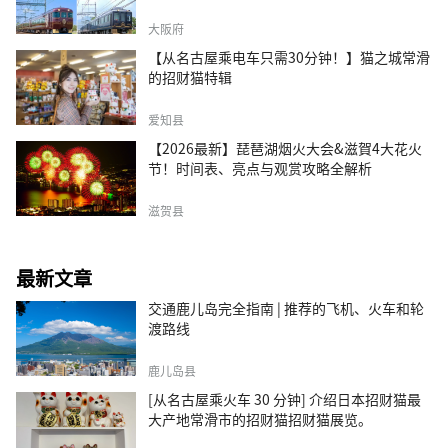
大阪府
【从名古屋乘电车只需30分钟！】猫之城常滑
的招财猫特辑
爱知县
【2026最新】琵琶湖烟火大会&滋賀4大花火
节！时间表、亮点与观赏攻略全解析
滋贺县
最新文章
交通鹿儿岛完全指南 | 推荐的飞机、火车和轮
渡路线
鹿儿岛县
[从名古屋乘火车 30 分钟] 介绍日本招财猫最
大产地常滑市的招财猫招财猫展览。