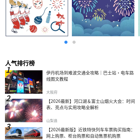
人气排行榜
伊丹机场到难波交通全攻略｜巴士站・电车路
线图文教程
大阪府
【2026最新】河口湖＆富士山烟火大会：时间
表、亮点与实用攻略全解析
山梨县
【2026最新版】近铁特快列车车票购买指南：
网上购票、柜台购票和自动售票机购票