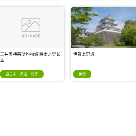
三井奥特莱斯购物城 爵士之梦长
伊贺上野城
岛
四日市・桑名・铃鹿
伊贺