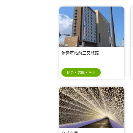
伊势市站前三交旅馆
伊势・志摩・鸟羽