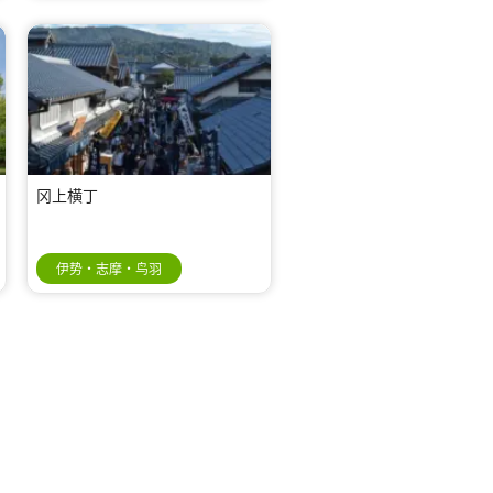
冈上横丁
伊势・志摩・鸟羽