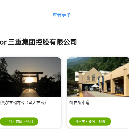
查看更多
ts for 三重集团控股有限公司
伊势神宫内宫（皇大神宮）
御在所索道
伊势・志摩・鸟羽
四日市・桑名・铃鹿