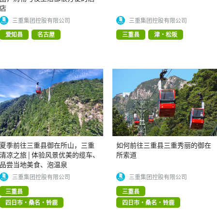
店
三重集团控股有限公司
三重集团控股有限公司
爱知县
名古屋
三重县
津・松阪
夏季前往三重县御在所山，三重
如何前往三重县三重秀丽的御在
清凉之旅 | 体验风景优美的缆车、
所索道
品尝当地美食、泡温泉
三重集团控股有限公司
三重集团控股有限公司
三重县
三重县
四日市・桑名・铃鹿
四日市・桑名・铃鹿