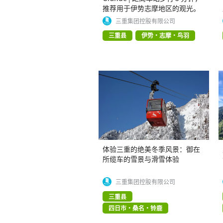
推荐用于伊势志摩地区的观光。
三重集团控股有限公司
三重县
伊势・志摩・鸟羽
体验三重的绝美冬季风景：御在
所缆车的雪景与滑雪体验
三重集团控股有限公司
三重县
四日市・桑名・铃鹿