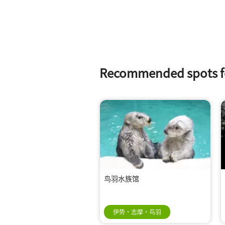
Recommended spo
鸟羽水族馆
伊势・志摩・鸟羽