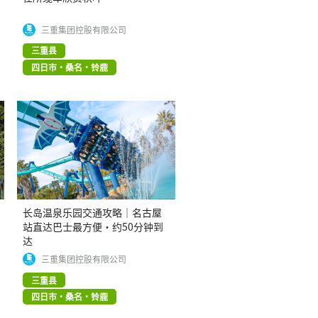
三重集团控股有限公司
三重县
四日市・桑名・铃鹿
长岛温泉乐园交通攻略｜名古屋
站直达巴士最方便・约50分钟到
达
三重集团控股有限公司
三重县
四日市・桑名・铃鹿