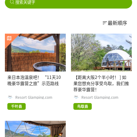
搜索关键字
最新顺序
来日本泡温泉吧！ “11天10
【距离大阪2个半小时！ ] 如
晚豪华露营之旅”示范路线
果您想充分享受鸟取，我们推
荐豪华露营！
Resort Glamping.com
Resort Glamping.com
千叶县
鸟取县