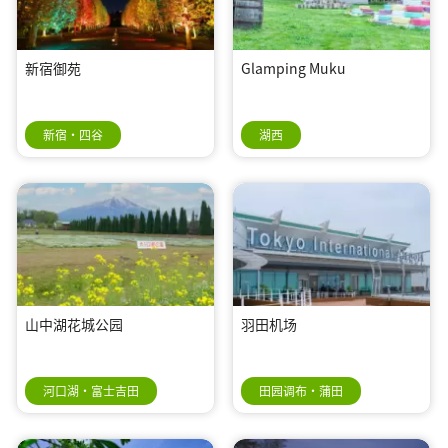
新宿御苑
Glamping Muku
新宿・四谷
湖西
山中湖花城公园
羽田机场
河口湖・富士吉田
田园调布・蒲田