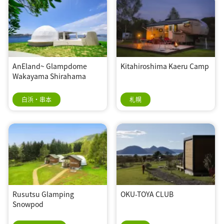
AnEland~ Glampdome
Kitahiroshima Kaeru Camp
Wakayama Shirahama
白浜・串本
札幌
Rusutsu Glamping
OKU-TOYA CLUB
Snowpod