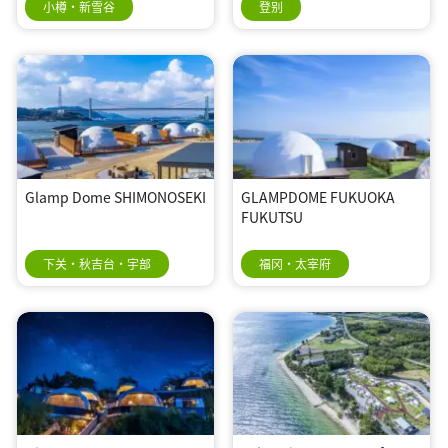
小樽・新雪谷
登别
Glamp Dome SHIMONOSEKI
GLAMPDOME FUKUOKA
FUKUTSU
下关・秋吉台・宇部
福冈・太宰府