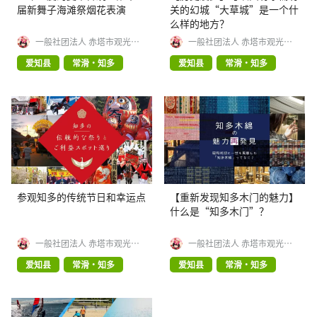
届新舞子海滩祭烟花表演
关的幻城“大草城”是一个什
么样的地方？
一般社团法人 赤塔市观光协
一般社团法人 赤塔市观光协
会
会
爱知县
常滑・知多
爱知县
常滑・知多
参观知多的传统节日和幸运点
【重新发现知多木门的魅力】
什么是“知多木门”？
一般社团法人 赤塔市观光协
一般社团法人 赤塔市观光协
会
会
爱知县
常滑・知多
爱知县
常滑・知多