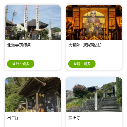
北海寺药师祭
大智院（眼镜弘法）
常滑・知多
常滑・知多
出生厅
扶正寺