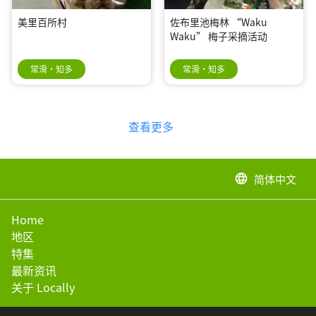
美里百所村
佐布里池梅林 “Waku
Waku” 梅子采摘活动
常滑・知多
常滑・知多
查看更多
简体中文
language
Home
地区
特集
最新资讯
关于 Locally