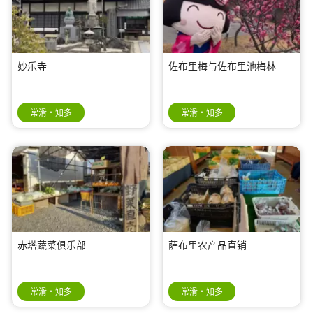
妙乐寺
佐布里梅与佐布里池梅林
常滑・知多
常滑・知多
赤塔蔬菜俱乐部
萨布里农产品直销
常滑・知多
常滑・知多