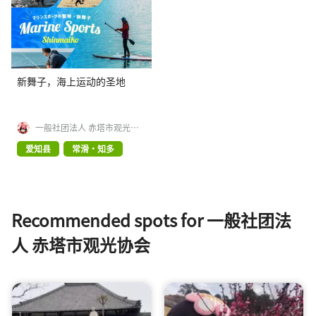
新舞子，海上运动的圣地
一般社团法人 赤塔市观光协
会
爱知县
常滑・知多
Recommended spots for 一般社团法
人 赤塔市观光协会