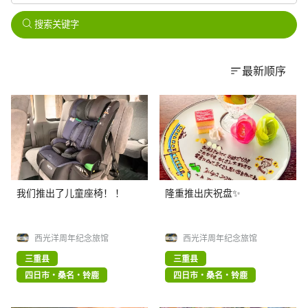
搜索关键字
最新顺序
我们推出了儿童座椅！ ！
隆重推出庆祝盘✨
西光洋周年纪念旅馆
西光洋周年纪念旅馆
三重县
三重县
四日市・桑名・铃鹿
四日市・桑名・铃鹿