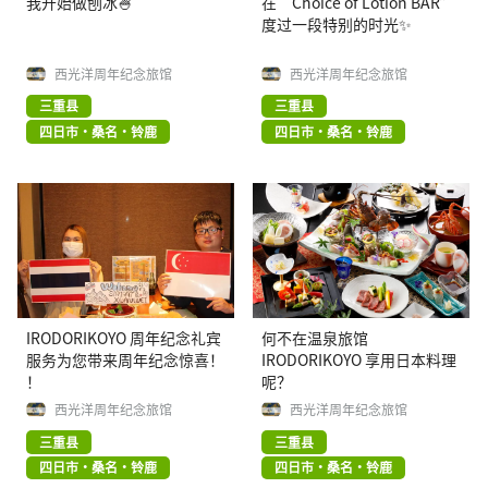
我开始做刨冰🍧
在“Choice of Lotion BAR”
度过一段特别的时光✨
西光洋周年纪念旅馆
西光洋周年纪念旅馆
三重县
三重县
四日市・桑名・铃鹿
四日市・桑名・铃鹿
IRODORIKOYO 周年纪念礼宾
何不在温泉旅馆
服务为您带来周年纪念惊喜！
IRODORIKOYO 享用日本料理
！
呢？
西光洋周年纪念旅馆
西光洋周年纪念旅馆
三重县
三重县
四日市・桑名・铃鹿
四日市・桑名・铃鹿