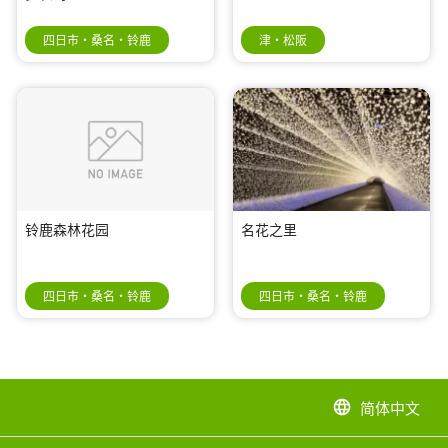
四日市・桑名・铃鹿
津・松阪
铃鹿森林花园
名花之里
四日市・桑名・铃鹿
四日市・桑名・铃鹿
简体中文
language