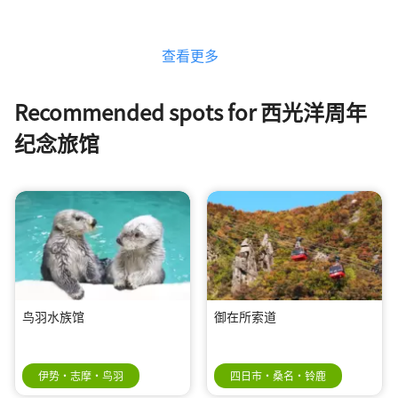
查看更多
Recommended spots for 西光洋周年
纪念旅馆
鸟羽水族馆
御在所索道
伊势・志摩・鸟羽
四日市・桑名・铃鹿