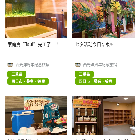
家庭房“Tsui”完工了！ ！
七夕活动今日结束✨
西光洋周年纪念旅馆
西光洋周年纪念旅馆
三重县
三重县
四日市・桑名・铃鹿
四日市・桑名・铃鹿