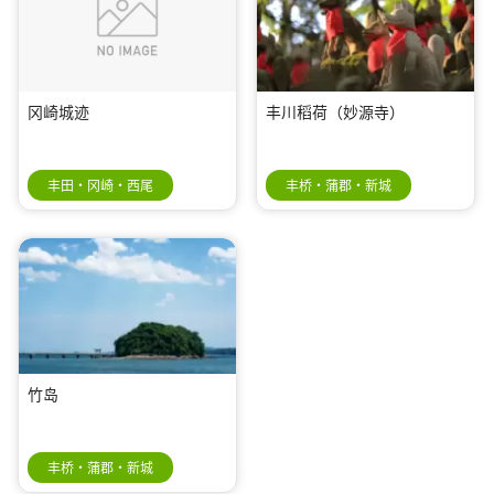
冈崎城迹
丰川稻荷（妙源寺）
丰田・冈崎・西尾
丰桥・蒲郡・新城
竹岛
丰桥・蒲郡・新城