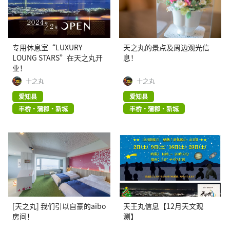
专用休息室“LUXURY
天之丸的景点及周边观光信
LOUNG STARS”在天之丸开
息！
业！
十之丸
十之丸
爱知县
爱知县
丰桥・蒲郡・新城
丰桥・蒲郡・新城
[天之丸] 我们引以自豪的aibo
天王丸信息【12月天文观
房间！
测】