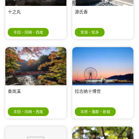
十之丸
源氏香
丰田・冈崎・西尾
常滑・知多
香岚溪
拉古纳十博世
丰田・冈崎・西尾
丰桥・蒲郡・新城