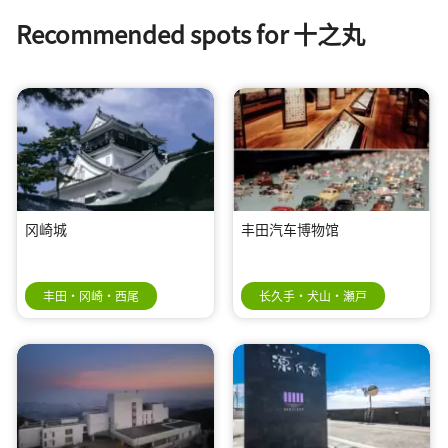
Recommended spots for 十之丸
冈崎城
丰田汽车博物馆
丰田・冈崎・西尾
长久手・犬山・瀬戸