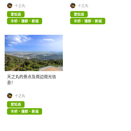
十之丸
十之丸
爱知县
爱知县
丰桥・蒲郡・新城
丰桥・蒲郡・新城
天之丸的景点及周边观光信
息！
十之丸
爱知县
丰桥・蒲郡・新城