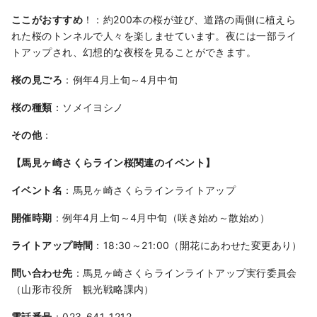
ここがおすすめ
！：約200本の桜が並び、道路の両側に植えら
れた桜のトンネルで人々を楽しませています。夜には一部ライ
トアップされ、幻想的な夜桜を見ることができます。
桜の見ごろ
：例年4月上旬～4月中旬
桜の種類
：ソメイヨシノ
その他
：
【馬見ヶ崎さくらライン桜関連のイベント】
イベント名
：馬見ヶ崎さくらラインライトアップ
開催時期
：例年4月上旬～4月中旬（咲き始め～散始め）
ライトアップ時間
：18:30～21:00（開花にあわせた変更あり）
問い合わせ先
：馬見ヶ崎さくらラインライトアップ実行委員会
（山形市役所 観光戦略課内）
電話番号
：023-641-1212