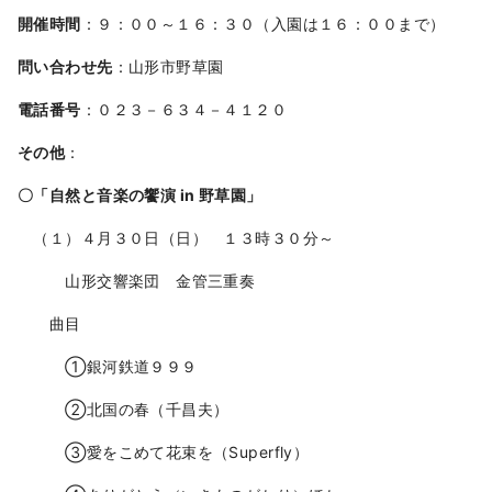
開催時間
：９：００～１６：３０（入園は１６：００まで）
問い合わせ先
：山形市野草園
電話番号
：０２３－６３４－４１２０
その他
：
〇「自然と音楽の饗演 in 野草園」
（１）４月３０日（日） １３時３０分～
山形交響楽団 金管三重奏
曲目
➀銀河鉄道９９９
➁北国の春（千昌夫）
➂愛をこめて花束を（Superfly）