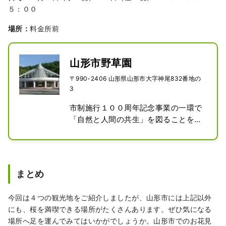
５：００
場所：
料金所前
山形市野草園
〒990-2406 山形県山形市大字神尾832番地の
3
市制施行１００周年記念事業の一環で
「自然と人間の共生」を図ることをね
らいとして、自然豊かな西蔵王高原に
平成5年に開園しました。

約26ヘクタールの広大な敷地には、四
季折々の野草や樹木合わせて1,200種
まとめ
以上が生育しています。
今回は４つの観光地をご紹介しましたが、山形市には上記以外
にも、桜を満喫できる場所がたくさんあります。ぜひ気になる
場所へ足を運んでみてはいかがでしょうか。山形市でのお花見