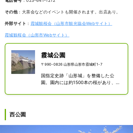
電話番号
：023-641-1212
その他
：大茶会などのイベントも開催されます。出店あり。
外部サイト
：
霞城観桜会（山形市観光協会Webサイト）
霞城観桜会（山形市Webサイト）
霞城公園
〒990-0826 山形県山形市霞城町1-7
国指定史跡「山形城」を整備した公
園。園内には約1500本の桜があり、な
かには、樹齢600年を超える古木もあ
る山形市随一の桜の名所となってい
る。また、園内には、かつての市立病
院を移築した明治時代の建築物である
西公園
「旧済生館」や「山形県立博物館」な
ど歴史を体感できる施設があり、周辺
には「最上義光歴史館」や「山形美術