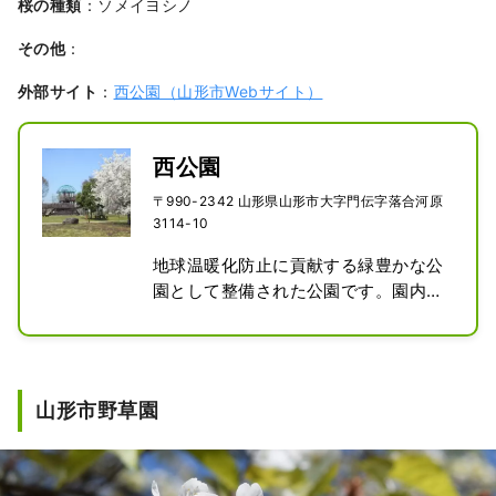
桜の種類
：ソメイヨシノ
その他
：
外部サイト
：
西公園（山形市Webサイト）
西公園
〒990-2342 山形県山形市大字門伝字落合河原
3114-10
地球温暖化防止に貢献する緑豊かな公
園として整備された公園です。園内に
はテニスコートやバスケットコートの
ほか、キャンプサイトも整備されてお
り、市街地近郊のアウトドアレジャー
スポットとして人気です。

山形市野草園
園路に沿って桜並木が整備されてお
り、満開時には桜のトンネルを楽しむ
ことができます。