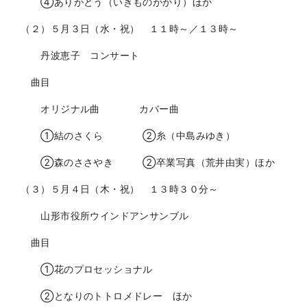
④ありがとう（いきものがかり）ほか
（２）５月３日（水・祝） １１時～／１３時～
丹波恵子 コンサート
曲目
オリジナル曲 カバー曲
➀結のさくら ➁糸（中島みゆき）
➁森のささやき ➁卒業写真（荒井由実）ほか
（３）５月４日（木・祝） １３時３０分～
山形市役所ウインドアンサンブル
曲目
➀花のプロセッショナル
➁となりのトトロメドレー ほか