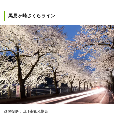
かりの地「山寺」などが挙げられます。 ま
た、食文化としては「山形芋煮」や「冷たい
ラーメン」をはじめ、「だし」や「玉こんに
馬見ヶ崎さくらライン
ゃく」など、山形の豊富な食材を活かした料
理が受け継がれています。 そんな自然と歴史
のイメージが多い山形市ですが、実はカフェ
やレストランなども充実していて、ゆっくり
寛げる場所もたくさんあるんです。 このペー
ジではおすすめスポットや記事の掲載を通し
て山形市の人気スポットや隠れた名所、美味
しい飲食店などの魅力をより詳細に、よりわ
かりやすく発信していきます！ （本ページ内
画像・動画：山形市総務部広報課提供）
画像提供：山形市観光協会