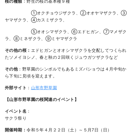
桜の種類
：野生の桜の基本種９種
①オクチョウジザクラ、②オオヤマザクラ、③
ヤマザクラ、④カスミザクラ、
⑤オオシマザクラ、⑥エドヒガン、⑦マメザク
ラ、⑧ミネザクラ、⑨ミヤマザクラ
その他の桜：
エドヒガンとオオシマザクラを交配してつくられ
たソメイヨシノ、春と秋の２回咲くジュウガツザクラなど
その他
：野草園のシンボルでもあるミズバショウは４月中旬か
ら下旬に見頃を迎えます。
外部サイト
：
山形市野草園
【山形市野草園の桜関連のイベント】
イベント名
：
サクラ祭り
開催時期：
令和５年４月２２日（土）～５月7日（日）