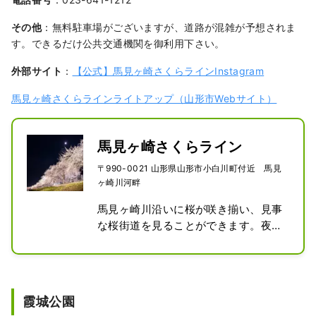
その他
：無料駐車場がございますが、道路が混雑が予想されま
す。できるだけ公共交通機関を御利用下さい。
外部サイト
：
【公式】馬見ヶ崎さくらラインInstagram
馬見ヶ崎さくらラインライトアップ（山形市Webサイト）
馬見ヶ崎さくらライン
〒990-0021 山形県山形市小白川町付近 馬見
ヶ崎川河畔
馬見ヶ崎川沿いに桜が咲き揃い、見事
な桜街道を見ることができます。夜に
は馬見ヶ崎の堤防に続く桜並木がライ
トアップされ、幻想的に照らされた桜
のトンネルの中をドライブしたり、歩
道の散策を楽しめます。
霞城公園