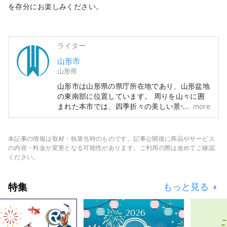
を存分にお楽しみください。
ライター
山形市
山形県
山形市は山形県の県庁所在地であり、山形盆地
の東南部に位置しています。 周りを山々に囲
まれた本市では、四季折々の美しい景色を楽し
more
むことができます。 有名な観光地としては樹
氷と温泉で人気な「蔵王」や松尾芭蕉ゆかりの
地「山寺」などが挙げられます。 また、食文
本記事の情報は取材・執筆当時のものです。記事公開後に商品やサービス
化としては「山形芋煮」や「冷たいラーメン」
の内容・料金が変更となる可能性があります。ご利用の際は改めてご確認
をはじめ、「だし」や「玉こんにゃく」など、
ください。
山形の豊富な食材を活かした料理が受け継がれ
ています。 そんな自然と歴史のイメージが多
特集
もっと見る
い山形市ですが、実はカフェやレストランなど
も充実していて、ゆっくり寛げる場所もたくさ
んあるんです。 このページではおすすめスポ
ットや記事の掲載を通して山形市の人気スポッ