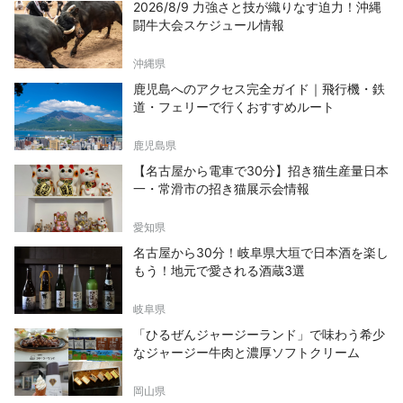
2026/8/9 力強さと技が織りなす迫力！沖縄
闘牛大会スケジュール情報
沖縄県
鹿児島へのアクセス完全ガイド｜飛行機・鉄
道・フェリーで行くおすすめルート
鹿児島県
【名古屋から電車で30分】招き猫生産量日本
一・常滑市の招き猫展示会情報
愛知県
名古屋から30分！岐阜県大垣で日本酒を楽し
もう！地元で愛される酒蔵3選
岐阜県
「ひるぜんジャージーランド」で味わう希少
なジャージー牛肉と濃厚ソフトクリーム
岡山県