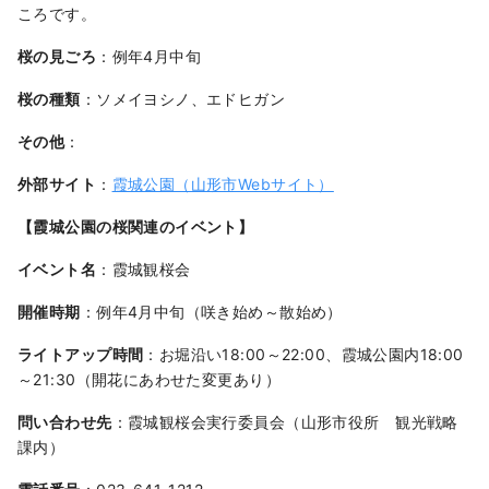
ころです。
桜の見ごろ
：例年4月中旬
桜の種類
：ソメイヨシノ、エドヒガン
その他
：
外部サイト
：
霞城公園（山形市Webサイト）
【霞城公園の桜関連のイベント】
イベント名
：霞城観桜会
開催時期
：例年4月中旬（咲き始め～散始め）
ライトアップ時間
：お堀沿い18:00～22:00、霞城公園内18:00
～21:30（開花にあわせた変更あり）
問い合わせ先
：霞城観桜会実行委員会（山形市役所 観光戦略
課内）