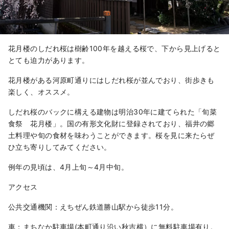
花月楼のしだれ桜は樹齢100年を越える桜で、下から見上げると
とても迫力があります。
花月楼がある河原町通りにはしだれ桜が並んでおり、街歩きも
楽しく、オススメ。
しだれ桜のバックに構える建物は明治30年に建てられた「旬菜
食祭 花月楼」。国の有形文化財に登録されており、福井の郷
土料理や旬の食材を味わうことができます。桜を見に来たらぜ
ひ立ち寄りしてみてください。
例年の見頃は、4月上旬～4月中旬。
アクセス
公共交通機関：えちぜん鉄道勝山駅から徒歩11分。
車：まちなか駐車場(本町通り沿い秋吉横）に無料駐車場有り。