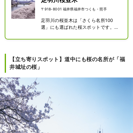
足羽川桜並木
〒918-8001 福井県福井市つくも・照手
足羽川の桜並木は「さくら名所100
選」にも選ばれた桜スポットです。福
井県福井市の中心を流れる足羽川沿い
に約2.2㎞、約600本のソメイヨシノが
立ち並んでいます。観桜期の夜間はラ
イトアップもされます。
【立ち寄りスポット】道中にも桜の名所が「福
井城址の桜」