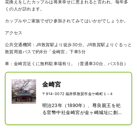
花換えをしたカップルは将来幸せに恵まれると言われ、毎年多
くの人が訪れます。
カップルやご家族でぜひ参加されてみてはいかがでしょうか。
アクセス
公共交通機関：JR敦賀駅より徒歩30分。JR敦賀駅よりぐるっと
敦賀周遊バスで約8分「金崎宮」下車5分
車：金崎宮近くに無料駐車場有り。（普通車30台、バス5台）
金崎宮
〒914-0072 福井県敦賀市金ケ崎町１−４
明治23年（1890年）、尊良親王を祀
る官幣中社金崎宮が金ヶ崎城址に創立
されました。金崎宮は、「縁結び・恋
愛成就」「難解突破」などにご利益が
あるとされ、毎年多くの参拝客が訪れ