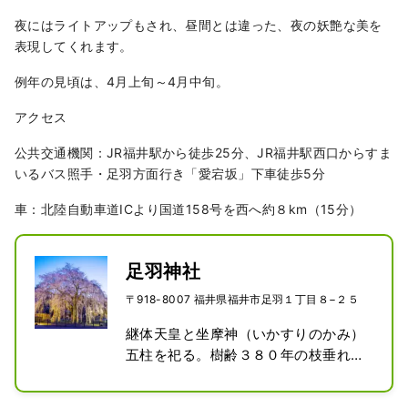
夜にはライトアップもされ、昼間とは違った、夜の妖艶な美を
表現してくれます。
例年の見頃は、4月上旬～4月中旬。
アクセス
公共交通機関：JR福井駅から徒歩25分、JR福井駅西口からすま
いるバス照手・足羽方面行き「愛宕坂」下車徒歩5分
車：北陸自動車道ICより国道158号を西へ約８km（15分）
足羽神社
〒918-8007 福井県福井市足羽１丁目８−２５
継体天皇と坐摩神（いかすりのかみ）
五柱を祀る。樹齢３８０年の枝垂れ桜
と参道のタカオモミジは福井市の天然
記念物。