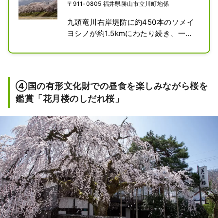
〒911-0805 福井県勝山市立川町地係
九頭竜川右岸堤防に約450本のソメイ
ヨシノが約1.5kmにわたり続き、一目
千本と呼ばれています。
④国の有形文化財での昼食を楽しみながら桜を
鑑賞「花月楼のしだれ桜」