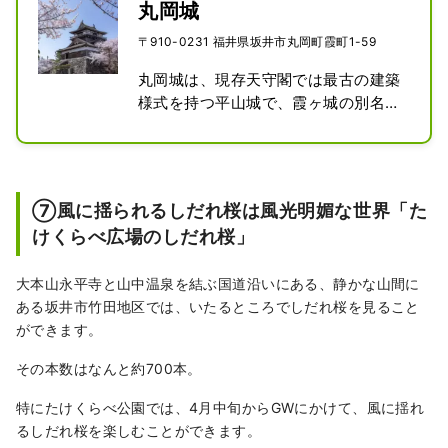
丸岡城
〒910-0231 福井県坂井市丸岡町霞町1-59
丸岡城は、現存天守閣では最古の建築
様式を持つ平山城で、霞ヶ城の別名の
通り、春満開の桜の中に浮かぶ姿は幻
想的でひときわ美しいお城です。戦国
時代の天正4年（1576）一向一揆の備
えとして織田信長の命により柴田勝家
⑦風に揺られるしだれ桜は風光明媚な世界「た
が甥の勝豊に築かせました。

けくらべ広場のしだれ桜」
国の重要文化財で、外観は二層、内部
は三層の望楼型天守閣で石垣は”野づ
大本山永平寺と山中温泉を結ぶ国道沿いにある、静かな山間に
ら積み”という古い方式で、すき間が
ある坂井市竹田地区では、いたるところでしだれ桜を見ること
多く粗雑な印象ながら排水がよく大雨
ができます。
でも崩れる心配がないといわれていま
す。

その本数はなんと約700本。
丸岡城築城400年を記念して造られた
特にたけくらべ公園では、4月中旬からGWにかけて、風に揺れ
日本庭園式公園があり、歴史民俗資料
るしだれ桜を楽しむことができます。
館には、歴代城主ゆかりの品が展示さ