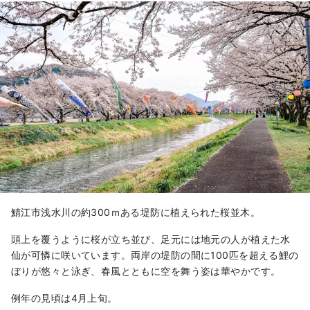
鯖江市浅水川の約300ｍある堤防に植えられた桜並木。
頭上を覆うように桜が立ち並び、足元には地元の人が植えた水
仙が可憐に咲いています。両岸の堤防の間に100匹を超える鯉の
ぼりが悠々と泳ぎ、春風とともに空を舞う姿は華やかです。
例年の見頃は4月上旬。