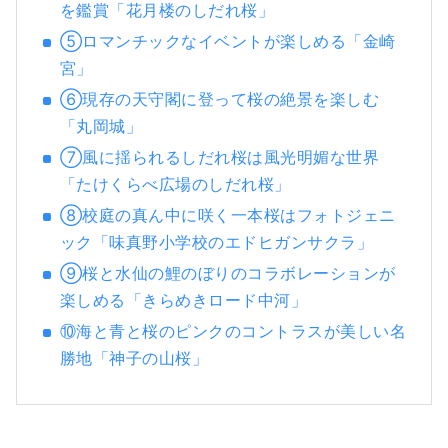
を鑑賞「花月楼のしだれ桜」
⑤ロマンチックなイベントが楽しめる「金崎
宮」
⑥現存の天守閣に登って桜の絶景を楽しむ
「丸岡城」
⑦風に揺られるしだれ桜は風光明媚な世界
「たけくらべ広場のしだれ桜」
⑧校庭の真ん中に咲く一本桜はフォトジェニ
ック「味真野小学校のエドヒガンサクラ」
⑨桜と水仙の鯉のぼりのコラボレーションが
楽しめる「きらめきロード中河」
⑩海と青と桜のピンクのコントラスが美しい名
勝地「神子の山桜」