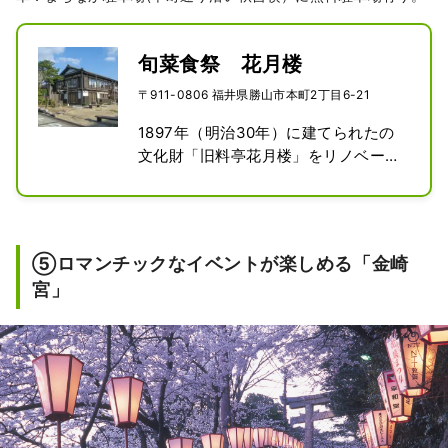
旬菜食祭 花月楼
〒911-0806 福井県勝山市本町2丁目6-21
1897年（明治30年）に建てられたの
文化財「旧料亭花月楼」をリノベーシ
ョン。かつて花街として栄えた風情あ
る建物です。

1階は郷土料理を楽しめるランチや、
和テイストのカフェメニューを楽しめ
⑤ロマンチックなイベントが楽しめる「金崎
るお食事処。日本の四季を感じるお庭
宮」
を眺めながら、おくつろぎいただけま
す。2階の傘を広げたような「傘天
井」も必見です。