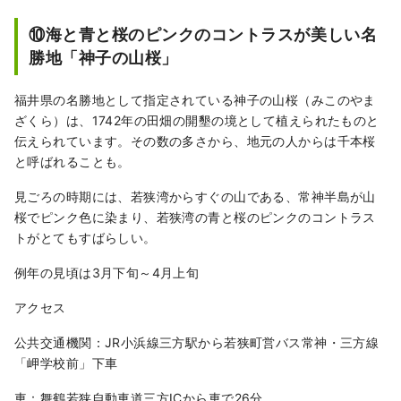
⑩海と青と桜のピンクのコントラスが美しい名
勝地「神子の山桜」
福井県の名勝地として指定されている神子の山桜（みこのやま
ざくら）は、1742年の田畑の開墾の境として植えられたものと
伝えられています。その数の多さから、地元の人からは千本桜
と呼ばれることも。
見ごろの時期には、若狭湾からすぐの山である、常神半島が山
桜でピンク色に染まり、若狭湾の青と桜のピンクのコントラス
トがとてもすばらしい。
例年の見頃は3月下旬～4月上旬
アクセス
公共交通機関：JR小浜線三方駅から若狭町営バス常神・三方線
「岬学校前」下車
車：舞鶴若狭自動車道三方ICから車で26分