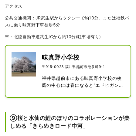
アクセス
公共交通機関：JR武生駅からタクシーで約10分。または福鉄バ
スに乗り味真野下車徒歩5分
車：北陸自動車道武生ICから約10分(駐車場有り)
味真野小学校
〒915-0023 福井県越前市池泉町9-1
福井県越前市にある味真野小学校の校
庭の中心には春になると"エドヒガン
サクラ"という品種の一本桜が咲き誇
ります。この桜は、推定樹齢150年を
超え、越前市の指定文化財に登録され
ています。
⑨桜と水仙の鯉のぼりのコラボレーションが楽
しめる「きらめきロード中河」