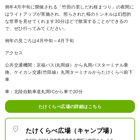
例年4月中旬に開催される「竹田の里しだれ桜まつり」の夜間に
れています。

はライトアップが実施され、照らされた桜のトンネルは幻想的
な世界を見せてくれます30分ほどで散策することができるの
また、園内には400本のソメイヨシノ
で、ぜひ行ってみてください。
が植えられ、日本のさくら名所100選
に認定されており、4月には城下で丸
例年の見ごろは4月中旬～4月下旬
岡城桜まつりが行われます。

アクセス
丸岡は、天正4年(1576年)、柴田勝家
の甥の勝豊が丸岡城を築き、城下町を
公共交通機関：京福バス(丸岡線）から丸岡バスターミナル乗
整備したのが都市的起源とされていま
換、ケイカン交通(竹田線）丸岡ターミナルからたけくらべ前下
す。

車
車：北陸自動車道丸岡ICから車で20分
城主は柴田勝豊の後、安井家清・青山
宗勝・青山忠元を経て慶長18年(1613
たけくらべ広場の詳細はこちら
年)に、本多成重に代わりましたが、
本多氏は4代で改易。元禄8年(1695
年)、越後糸魚川から有馬清純が5万石
location_on
で入城し、幕末に至るまで8代続きま
たけくらべ広場（キャンプ場）
した。