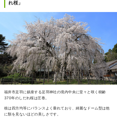
れ桜」
れています。
福井市足羽に鎮座する足羽神社の境内中央に堂々と咲く樹齢
370年のしだれ桜は圧巻。
枝は四方均等にバランスよく垂れており、綺麗なドーム型は他
に類を見ないほどの美しさです。