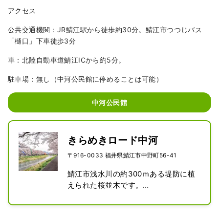
アクセス
公共交通機関：JR鯖江駅から徒歩約30分。鯖江市つつじバス
「樋口」下車徒歩3分
車：北陸自動車道鯖江ICから約5分。
駐車場：無し（中河公民館に停めることは可能）
中河公民館
きらめきロード中河
〒916-0033 福井県鯖江市中野町56-41
鯖江市浅水川の約300ｍある堤防に植
えられた桜並木です。

頭上を覆うように桜が立ち並び、足元
には地元の人が植えた水仙が可憐に咲
いています。