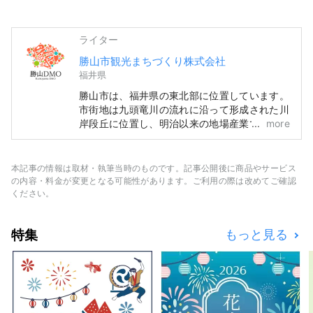
ライター
勝山市観光まちづくり株式会社
福井県
勝山市は、福井県の東北部に位置しています。
市街地は九頭竜川の流れに沿って形成された川
岸段丘に位置し、明治以来の地場産業である繊
more
維産業を基幹産業とした商工業と、古くから農
林業が盛んな水と緑の豊かな田園都市です。
当社は地域と協働し、観光地域づくりを行う
本記事の情報は取材・執筆当時のものです。記事公開後に商品やサービス
DMO（観光地域づくり法人）です。 勝山市は
の内容・料金が変更となる可能性があります。ご利用の際は改めてご確認
恐竜博物館や平泉寺など魅力溢れる観光コンテ
ください。
ンツの宝庫！勝山を多くの方に体感していただ
くガイドツアーや恐竜博物館の駐車場内にある
特集
もっと見る
「ジオターミナル」、2020年６月にオープン
した「道の駅 恐竜渓谷かつやま」の運営な
ど、勝山を訪れたお客様にきめ細かなサービス
を提供しています。 また、観光を軸として新
たな事業の創造にも積極的にチャレンジし、勝
山のまちの活性化を目指しています。