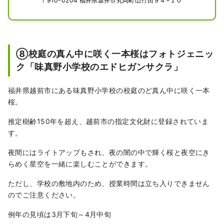
〒910-0204 福井県坂井市丸岡町山竹田９４−１０
⑧校庭の真ん中に咲く一本桜はフォトジェニッ
ク「味真野小学校のエドヒガンサクラ」
福井県越前市にある味真野小学校の校庭のど真ん中に咲く一本
桜。
推定樹齢150年を超え、越前市の指定文化財に登録されていま
す。
夜間にはライトアップもされ、夜の闇の中で輝く桜と夜空にき
らめく星空を一緒に楽しむことができます。
ただし、学校の敷地内のため、授業時間は立ち入りできません
のでご注意ください。
例年の見頃は3月下旬～4月中旬