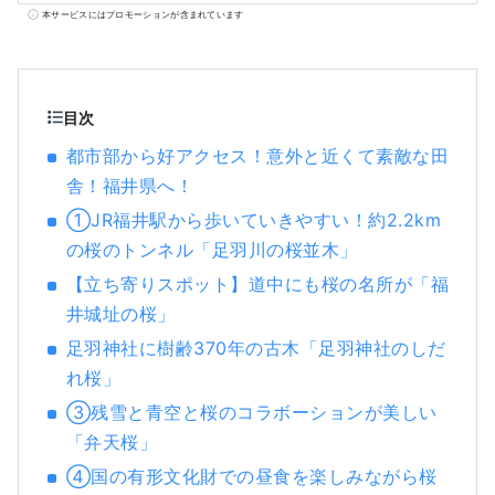
古くから農林業が盛んな水と緑の豊かな田園
本サービスにはプロモーションが含まれています
都市です。 当社は地域と協働し、観光地域づ
くりを行うDMO（観光地域づくり法人）で
す。 勝山市は恐竜博物館や平泉寺など魅力溢
れる観光コンテンツの宝庫！勝山を多くの方
目次
に体感していただくガイドツアーや恐竜博物
都市部から好アクセス！意外と近くて素敵な田
館の駐車場内にある「ジオターミナル」、
舎！福井県へ！
2020年６月にオープンした「道の駅 恐竜渓
谷かつやま」の運営など、勝山を訪れたお客
①JR福井駅から歩いていきやすい！約2.2km
様にきめ細かなサービスを提供しています。
の桜のトンネル「足羽川の桜並木」
また、観光を軸として新たな事業の創造にも
【立ち寄りスポット】道中にも桜の名所が「福
積極的にチャレンジし、勝山のまちの活性化
井城址の桜」
を目指しています。
足羽神社に樹齢370年の古木「足羽神社のしだ
れ桜」
③残雪と青空と桜のコラボーションが美しい
「弁天桜」
④国の有形文化財での昼食を楽しみながら桜