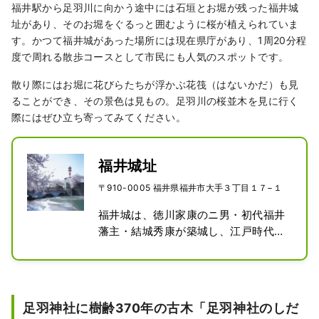
福井駅から足羽川に向かう途中には石垣とお堀が残った福井城
址があり、そのお堀をぐるっと囲むように桜が植えられていま
す。かつて福井城があった場所には現在県庁があり、1周20分程
度で周れる散歩コースとして市民にも人気のスポットです。
散り際にはお堀に花びらたちが浮かぶ花筏（はないかだ）も見
ることができ、その景色は見もの。足羽川の桜並木を見に行く
際にはぜひ立ち寄ってみてください。
福井城址
〒910-0005 福井県福井市大手３丁目１７−１
福井城は、徳川家康のニ男・初代福井
藩主・結城秀康が築城し、江戸時代に
は福井藩主越前松平家の居城、城下町
として栄えていました。

現在は、石垣と堀だけが残されていま
す。また、春にはお堀を囲むように桜
足羽神社に樹齢370年の古木「足羽神社のしだ
が立ち並び、桜スポットとしても知ら