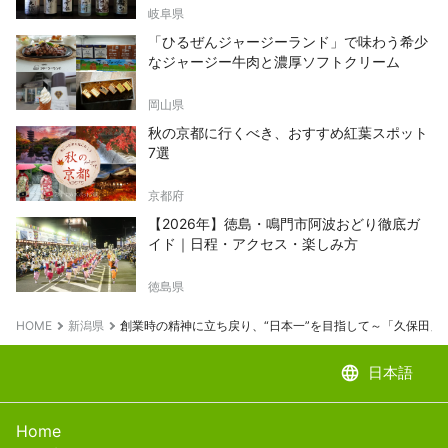
岐阜県
「ひるぜんジャージーランド」で味わう希少
なジャージー牛肉と濃厚ソフトクリーム
岡山県
秋の京都に行くべき、おすすめ紅葉スポット
7選
京都府
【2026年】徳島・鳴門市阿波おどり徹底ガ
イド｜日程・アクセス・楽しみ方
徳島県
HOME
新潟県
創業時の精神に立ち戻り、“日本一”を目指して～「久保田」
language
日本語
Home