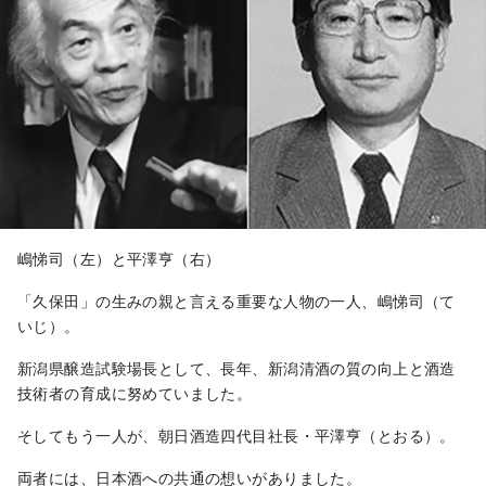
嶋悌司（左）と平澤亨（右）
「久保田」の生みの親と言える重要な人物の一人、嶋悌司（て
いじ）。
新潟県醸造試験場長として、長年、新潟清酒の質の向上と酒造
技術者の育成に努めていました。
そしてもう一人が、朝日酒造四代目社長・平澤亨（とおる）。
両者には、日本酒への共通の想いがありました。