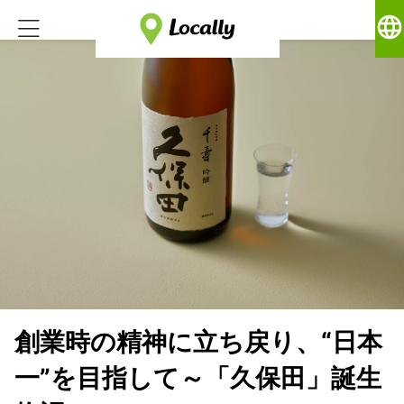
language
創業時の精神に立ち戻り、“日本
一”を目指して～「久保田」誕生