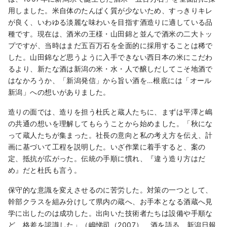
用しました。米自体のたんぱく質が少ないため、すっきりキレ
が良く、いわゆる淡麗な味わいを目指す酒造りに適している品
種です。現在は、酒米の王様・山田錦と並んで酒米の二大トッ
プですが、当時はまだ五百万石を全面的に採用することは稀で
した。山田錦など思うように入手できない西日本の米にこだわ
るより、新たな酒は新潟の米・水・人で醸しだしてこそ地酒で
はなかろうか、「新潟発信」から旨い酒を…根底には「オール
新潟」への想いがありました。
造りの面では、造りを担う杜氏と蔵人たちに、まずは平澤と嶋
の共通の想いを理解してもらうことから始めました。「秋にな
って蔵人たちが集まった。社長の意向と私の考え方を伝え、計
画に基づいて工程を説明した。いざ作業に着手すると、案の
定、抵抗が広がった。伝統の手順に慣れ、『違う造り方はだ
め』だと杜氏も言う。
保守的な意識を変えさせるのに苦労した。対策の一つとして、
幹部クラスを組み分けして県内の蔵へ、お手本となる酒蔵へ見
学に出したのは成功した。出向いた技術者たちは設備や手順な
ど、格差を認識した」（嶋悌司（2007） 酒を語る 新潟日報