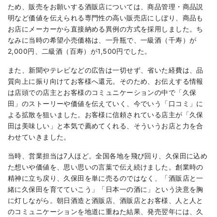
ため、販売をお願いする酒販店については、商品管理・商品説
明など価値を伝えられる専門性の高い販売店にしぼり、商品も
お店にメーカーから直接納める異例の方式を採用しました。ち
なみに当時の希望小売価格は、一升瓶で、一級酒（千寿）が
2,000円、二級酒（百寿）が1,500円でした。
また、新聞やテレビなどの広告は一切せず、省いた経費は、品
質向上に振り向けてお客様へ還元。そのため、お伝えする情報
は店頭での店主とお客様のコミュニケーションの中で「久保
田」のストーリーや価値を伝えていく、今でいう「口コミ」に
よる拡散を狙いました。お客様に信頼されている店主が「久保
田は美味しい」と本気で薦めてくれる、そういうお店と力を合
わせていきました。
当時、営業担当は7人ほど。全国各地を飛び回り、久保田に込め
た想いや価値を、思い思いの言葉で伝え続けました。創業時の
精神に立ち戻り、久保田を単に売るのではなく、「酒販店と一
緒に久保田を育てていこう」「日本一の酒に」という決意を胸
に灯しながら。朝日酒造と酒販店、酒販店とお客様、人と人と
のコミュニケーションを地道に重ねた結果、発売翌年には、久