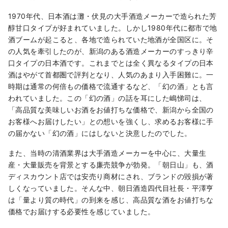
1970年代、日本酒は灘・伏見の大手酒造メーカーで造られた芳
醇甘口タイプが好まれていました。しかし1980年代に都市で地
酒ブームが起こると、各地で造られていた地酒が全国区に。そ
の人気を牽引したのが、新潟のある酒造メーカーのすっきり辛
口タイプの日本酒です。これまでとは全く異なるタイプの日本
酒はやがて首都圏で評判となり、人気のあまり入手困難に。一
時期は通常の何倍もの価格で流通するなど、「幻の酒」とも言
われていました。この「幻の酒」の話を耳にした嶋悌司は、
「高品質な美味しいお酒をお値打ちな価格で、新潟から全国の
お客様へお届けしたい」との想いを強くし、求めるお客様に手
の届かない「幻の酒」にはしないと決意したのでした。
また、当時の清酒業界は大手酒造メーカーを中心に、大量生
産・大量販売を背景とする廉売競争が勃発。「朝日山」も、酒
ディスカウント店では安売り商材にされ、ブランドの毀損が著
しくなっていました。そんな中、朝日酒造四代目社長・平澤亨
は「量より質の時代」の到来を感じ、高品質な酒をお値打ちな
価格でお届けする必要性を感じていました。