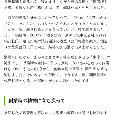
き破精麹を造るべく、寝泊まりしながら麹の温度・湿度管理を
追求。妥協なしの性格むき出しで、嶋は杜氏と相対しました。
「時間が来ると麹室に上がっていって、“切り返し”に立ち会う。
『こうしろ』とか『もういっぺんやれ』とかうるさく言いまし
たから、皆『殺される』とか言っていたと、後で聞きました
よ」（嶋悌司（2007） 酒を語る 新潟日報事業者社 p212）
嶋と杜氏、蔵人たちの試行錯誤の酒造りは日毎夜毎続き、酒造
りの品質は日に日に向上、納得できる酒が出来上がりました。
淡麗辛口ながら、まろやかさとキレ味を感じさせる「東京Ⅹ」の
誕生です。“創業時の精神に立って真剣に良いものを造ってお届
けしてゆこう”との決心から、創業当初の屋号“久保田屋”の名を
冠しました。その名は「久保田」。そうです、後に朝日酒造の
代表銘柄となる「久保田」がついに誕生したのです
創業時の精神に立ち戻って
徹底した品質管理を行ない、お客様へ最良の状態でお届けする