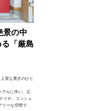
絶景の中
める「厳島
。上質な寛ぎのひと
ューアルに伴い、広
テイや、コンシェ
アリーな空間で、