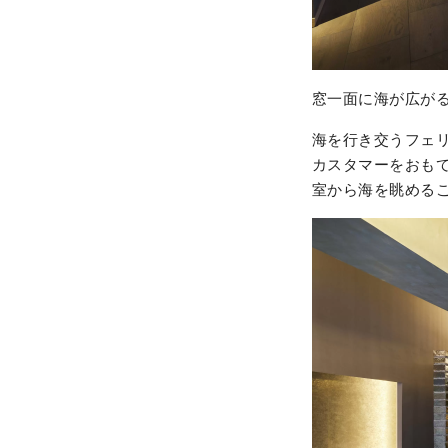
窓一面に海が広が
海を行き交うフェ
カスタマーをおも
室から海を眺める