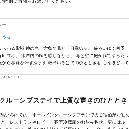
い特別な時間をお過ごしください。
ター
いろは
わる聖域 神の島・宮島で眠り、目覚める。 移ろいゆく四季、 弥山へと続く歴
な町並み、 瀬戸内の風を感じながら、 海と空に抱かれてゆったり
底から感覚を研ぎ澄ます 厳島いろはでのひとときを 心をほどい
。
ンが含まれています
クルーシブステイで上質な寛ぎのひととき
厳島いろはでは、オールインクルーシブプランでのご宿泊がお勧
こと、レストランやロビー・客室冷蔵庫のお飲み物代、更にはル