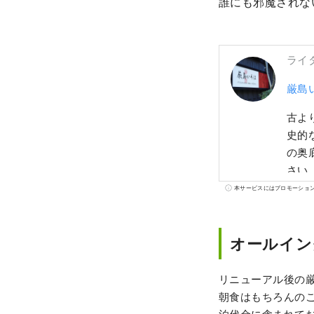
誰にも邪魔されな
ライ
厳島
古より伝
史的
の奥
さい
本サービスにはプロモーショ
オールイン
リニューアル後の
朝食はもちろんの