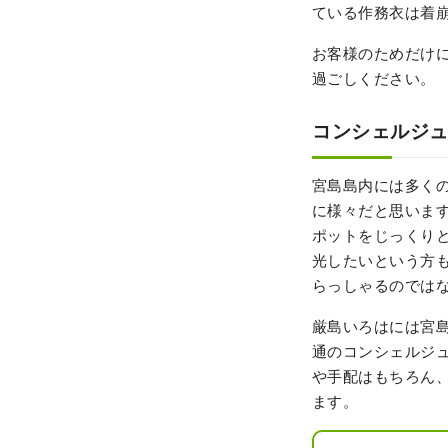
ている作務衣は着
お客様のためだけ
過ごしください。
コンシェルジ
宮島島内には多く
に様々だと思いま
ポットをじっくり
光したいという方
らっしゃるのでは
厳島いろはには宮
通のコンシェルジ
や手配はもちろん
ます。