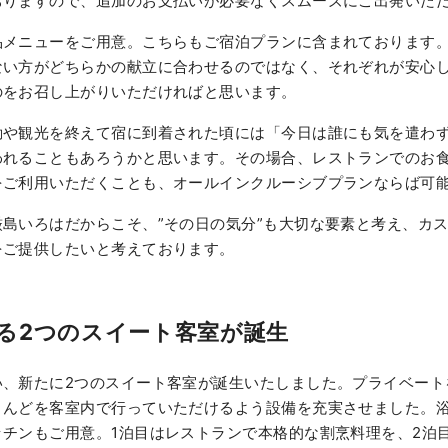
おりますので、追加のお支払いが必要なくスムーズにご出発いた
品メニューをご用意。こちらもご宿泊プランに含まれております
ない方がどちらかの献立に合わせるのではなく、それぞれが安心
のをお召し上がりいただければと思います。
動や観光を終えて宿に到着された頃には「今日は誰にも気を遣わ
われることもあろうかと思います。その場合、レストランでのお
をご利用いただくことも、オールインクルーシブプランならば可
島いろはだからこそ、”その日の気分”も大切な要素と考え、カ
をご提供したいと考えております。
る2つのスイート客室が誕生
い、新たに2つのスイート客室が誕生いたしました。プライベート
とんどを客室内で行っていただけるよう設備を充実させました。
ッチンもご用意。1泊目はレストランで本格的な割烹料理を、2泊