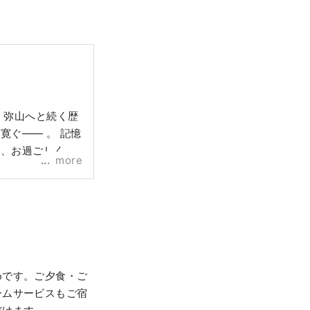
寛ぐ―― 。 記憶
て、お過ごしくだ
more
めです。ご夕食・ご
ームサービスもご宿