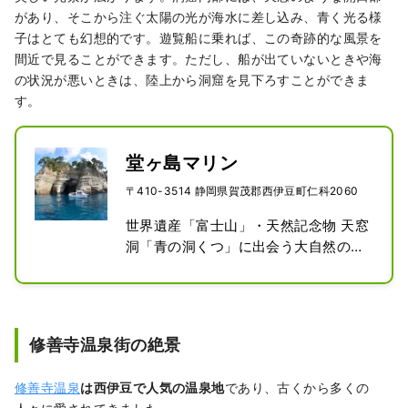
があり、そこから注ぐ太陽の光が海水に差し込み、青く光る様
子はとても幻想的です。遊覧船に乗れば、この奇跡的な風景を
間近で見ることができます。ただし、船が出ていないときや海
の状況が悪いときは、陸上から洞窟を見下ろすことができま
す。
堂ヶ島マリン
〒410-3514 静岡県賀茂郡西伊豆町仁科2060
世界遺産「富士山」・天然記念物 天窓
洞「青の洞くつ」に出会う大自然の神
秘を巡る感動クルーズ＆遊覧船の乗り
場です。
修善寺温泉街の絶景
修善寺温泉
は西伊豆で人気の温泉地
であり、古くから多くの