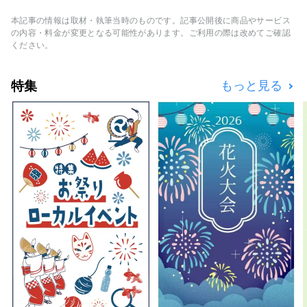
然だ。 わたしたちは世界中を冒険し、その中
放ち、満たす時間を。
で未だ眠っているもの、価値を見出されていな
本記事の情報は取材・執筆当時のものです。記事公開後に商品やサービス
いものを探し出す。 世界中の人々へ、心を魅
の内容・料金が変更となる可能性があります。ご利用の際は改めてご確認
了するアート作品としてお届けする。
ください。
特集
もっと見る