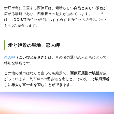
その中で未だ眠っているもの、価値を見出さ
れていないものを探し出す。 世界中の人々
伊豆半島に位置する西伊豆は、素晴らしい自然と美しい景色が
へ、心を魅了するアート作品としてお届けす
広がる場所であり、四季折々の魅力が溢れています。ここで
る。
は、LOQUAT西伊豆が特におすすめする西伊豆の絶景スポット
を4つご紹介します。
愛と絶景の聖地、恋人岬
恋人岬
（こいびとみさき）
は、その名の通り恋人たちにとって
特別な場所です。
この地の魅力はなんと言っても絶景で、
西伊豆屈指の眺
望
が広
がっています。約700mの遊歩道を進むと、その先には
駿河湾越
しに雄大な富士山を望むことができます。