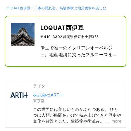
LOQUAT西伊豆：日本の隠れ宿、高級体験と地元食材を楽しむ
LOQUAT西伊豆
〒410-3302 静岡県伊豆市土肥365
伊豆で唯一のイタリアンオーベルジ
ュ。地産地消に拘ったフルコースを奏
でるのは、元アロマフレスカのトップ
シェフ。ご宿泊は、3組限定の個性の
異なる歴史的建築物をリノベーション
した一棟貸切スタイル。それぞれの棟
ライター
には、全室に源泉掛け流しの完全プラ
株式会社ARTH
イベートな露天風呂テラスを完備。お
東京都
客様一組一組に専任のコンシェルジュ
があなただけの伊豆での滞在をご提案
この世界には美しいものがふたつある。 ひと
いたします。

つは人類が時間をかけて積み上げてきた歴史や
文化を背景とした、建築物や街並み。 もうひ
more
ここにしかない、一日3組だけの特別
とつは、人類がいっさい手を加えていない、自
なステイ。美しの西伊豆で、心を解き