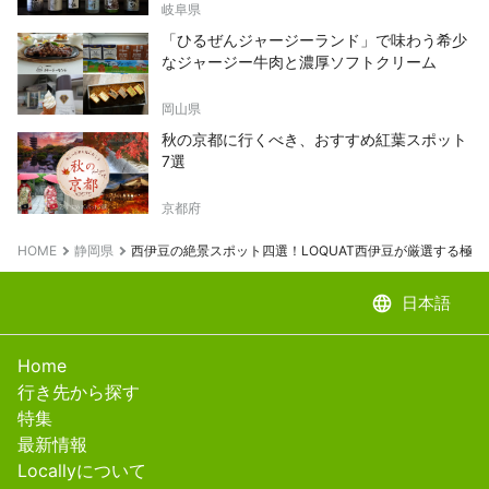
岐阜県
「ひるぜんジャージーランド」で味わう希少
なジャージー牛肉と濃厚ソフトクリーム
岡山県
秋の京都に行くべき、おすすめ紅葉スポット
7選
京都府
HOME
静岡県
西伊豆の絶景スポット四選！LOQUAT西伊豆が厳選する極上
language
日本語
Home
行き先から探す
特集
最新情報
Locallyについて