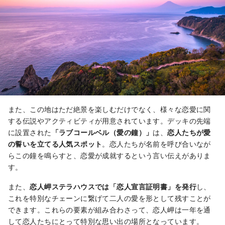
また、この地はただ絶景を楽しむだけでなく、様々な恋愛に関
する伝説やアクティビティが用意されています。デッキの先端
に設置された
「ラブコールベル（愛の鐘）」
は、
恋人たちが愛
の誓いを立てる人気スポット
。恋人たちが名前を呼び合いなが
らこの鐘を鳴らすと、恋愛が成就するという言い伝えがありま
す。
また、
恋人岬ステラハウスでは「恋人宣言証明書」を発行
し、
これを特別なチェーンに繋げて二人の愛を形として残すことが
できます。これらの要素が組み合わさって、恋人岬は一年を通
して恋人たちにとって特別な思い出の場所となっています。