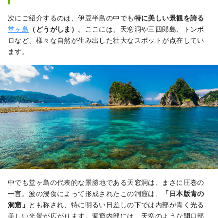
客で賑わいます。

次にご紹介するのは、伊豆半島の中でも
特に美しい景観を誇る
ここで鐘を鳴らして、遊歩道入口にあ
堂ヶ島
（どうがしま）
。ここには、天窓洞や三四郎島、トンボ
るステラハウスで恋人宣言証明書を発
ロなど、様々な自然が生み出した壮大なスポットが点在してい
行してもらいめでたく結婚にゴールイ
ます。
ンすると、祝電または記念品が届くな
ど数々の特典が付与されます。
中でも堂ヶ島の代表的な景勝地である天窓洞は、まさに圧巻の
一言。波の浸食によって形成されたこの洞窟は、
「日本版青の
洞窟」
とも称され、特に明るい日差しの下では内部が青く光る
美しい光景が広がります。洞窟内部には、天窓のような開口部