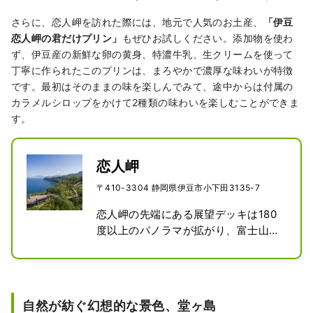
さらに、恋人岬を訪れた際には、地元で人気のお土産、
「
伊豆
恋人岬の君だけプリン」
もぜひお試しください。添加物を使わ
ず、伊豆産の新鮮な卵の黄身、特濃牛乳、生クリームを使って
丁寧に作られたこのプリンは、まろやかで濃厚な味わいが特徴
です。最初はそのままの味を楽しんでみて、途中からは付属の
カラメルシロップをかけて2種類の味わいを楽しむことができま
す。
恋人岬
〒410-3304 静岡県伊豆市小下田3135-7
恋人岬の先端にある展望デッキは180
度以上のパノラマが拡がり、富士山や
駿河湾を一望できます。展望デッキに
ある、愛の鐘「ラブコールベル」を3
回鳴らしながら愛しい人の名を呼ぶと
愛が実るといわれており、伊豆の恋愛
自然が紡ぐ幻想的な景色、堂ヶ島
パワースポットとして、恋人達や観光