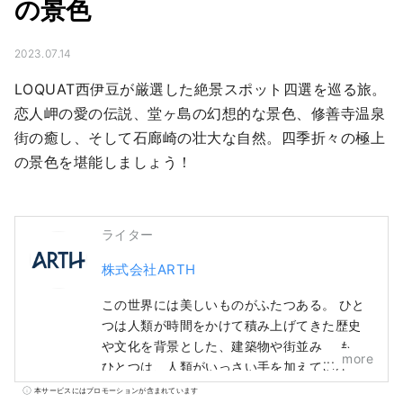
の景色
2023.07.14
LOQUAT西伊豆が厳選した絶景スポット四選を巡る旅。
恋人岬の愛の伝説、堂ヶ島の幻想的な景色、修善寺温泉
街の癒し、そして石廊崎の壮大な自然。四季折々の極上
の景色を堪能しましょう！
ライター
株式会社ARTH
この世界には美しいものがふたつある。 ひと
つは人類が時間をかけて積み上げてきた歴史
や文化を背景とした、建築物や街並み。 もう
more
ひとつは、人類がいっさい手を加えていな
い、自然だ。 わたしたちは世界中を冒険し、
本サービスにはプロモーションが含まれています