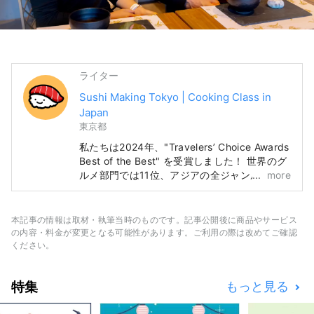
ライター
Sushi Making Tokyo | Cooking Class in
Japan
東京都
私たちは2024年、"Travelers’ Choice Awards
Best of the Best" を受賞しました！ 世界のグ
ルメ部門では11位、アジアの全ジャンルで25
more
位にランクインしました！ 日本文化をもっと
世の中に広めたいという想いから私たちの「寿
司作り体験」が始まりました！ 日本滞在の素
本記事の情報は取材・執筆当時のものです。記事公開後に商品やサービス
敵なワンシーンになるようにスタッフ全員でお
の内容・料金が変更となる可能性があります。ご利用の際は改めてご確認
もてなしをいたします！ 皆様に日本で会える
ください。
のを楽しみにしています！
特集
もっと見る