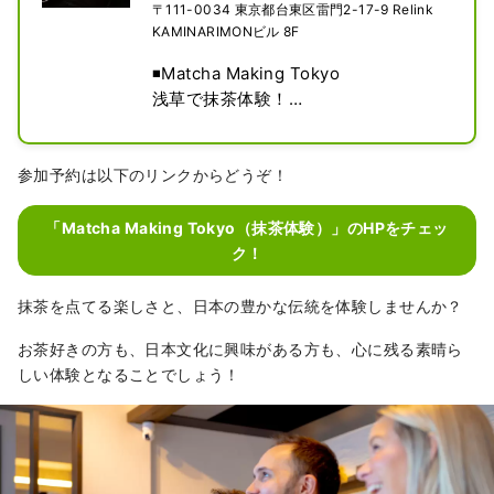
〒111-0034 東京都台東区雷門2-17-9 Relink
KAMINARIMONビル 8F
◾️Matcha Making Tokyo

浅草で抹茶体験！

英語対応のクッキングクラスで、抹茶
の点て方と和菓子の楽しみ方を学べま
す。

参加予約は以下のリンクからどうぞ！
日本文化を体感できる人気の体験。東
京観光中に特別な思い出を作りたい方
「Matcha Making Tokyo（抹茶体験）」のHPをチェッ
におすすめ。

ク！
◾️受賞歴

抹茶を点てる楽しさと、日本の豊かな伝統を体験しませんか？
TripAdvisorで「トラベラーズチョイ
お茶好きの方も、日本文化に興味がある方も、心に残る素晴ら
スアワード ベスト・オブ・ザ・ベス
しい体験となることでしょう！
ト」受賞

・世界のグルメ部門：11位

・アジア全体：25位

・日本のクッキングクラス：1位 

また世界の主要OTAの全てにおいて日