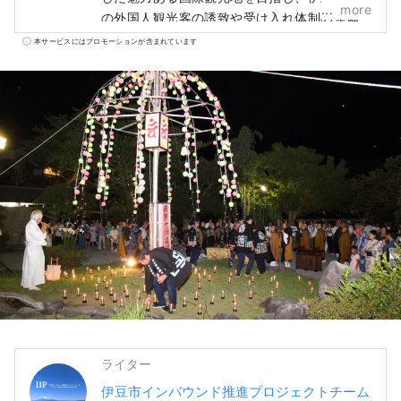
more
の外国人観光客の誘致や受け入れ体制の整備
等を促進することを目的として設置した組織
本サービスにはプロモーションが含まれています
です。 伊豆市は、自然と農業が豊かで、温
泉や海水浴場、山岳地帯など、様々な観光ス
ポットがあります。また、東京から電車で約
２時間とアクセスが良く、日帰り観光や週末
旅行にも最適な場所です。 【カバー画像に関
する注意事項】 カバー画像は、伊豆市を彩る
写真コンテスト入賞作品です。 撮影者：尾
島 裕樹 作品名：「小雪（しょうせつ）を彩
る」 カバー画像の無断転用及び複製を禁止し
ます。 カバー画像の利用については、伊豆市
観光情報サイトでご確認ください。
ライター
伊豆市インバウンド推進プロジェクトチーム