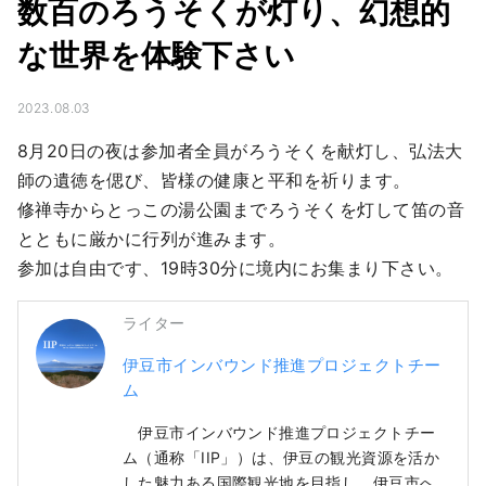
数百のろうそくが灯り、幻想的
な世界を体験下さい
2023.08.03
8月20日の夜は参加者全員がろうそくを献灯し、弘法大
師の遺徳を偲び、皆様の健康と平和を祈ります。

修禅寺からとっこの湯公園までろうそくを灯して笛の音
とともに厳かに行列が進みます。

参加は自由です、19時30分に境内にお集まり下さい。
ライター
伊豆市インバウンド推進プロジェクトチー
ム
伊豆市インバウンド推進プロジェクトチー
ム（通称「IIP」）は、伊豆の観光資源を活か
した魅力ある国際観光地を目指し、伊豆市へ