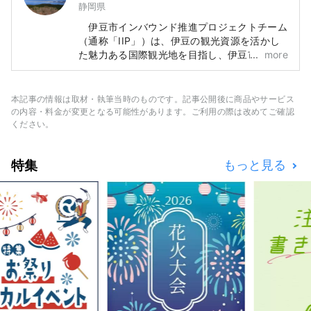
静岡県
伊豆市インバウンド推進プロジェクトチーム
（通称「IIP」）は、伊豆の観光資源を活かし
た魅力ある国際観光地を目指し、伊豆市への外
more
国人観光客の誘致や受け入れ体制の整備等を促
進することを目的として設置した組織です。
伊豆市は、自然と農業が豊かで、温泉や海水
本記事の情報は取材・執筆当時のものです。記事公開後に商品やサービス
浴場、山岳地帯など、様々な観光スポットがあ
の内容・料金が変更となる可能性があります。ご利用の際は改めてご確認
ります。また、東京から電車で約２時間とアク
ください。
セスが良く、日帰り観光や週末旅行にも最適な
場所です。 【カバー画像に関する注意事項】
特集
もっと見る
カバー画像は、伊豆市を彩る写真コンテスト入
賞作品です。 撮影者：尾島 裕樹 作品名：
「小雪（しょうせつ）を彩る」 カバー画像の
無断転用及び複製を禁止します。 カバー画像
の利用については、伊豆市観光情報サイトでご
確認ください。