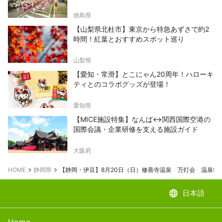
徳島県
【山梨県北杜市】東京から特急あずさで約2
時間！紅葉とおすすめスポット巡り
山梨県
【愛知・常滑】とこにゃん20周年！ハローキ
ティとのコラボグッズが登場！
愛知県
【MICE施設特集】なんば↔関西国際空港の
国際会議・企業研修を支える施設ガイド
大阪府
HOME
静岡県
【静岡・伊豆】8月20日（日）修善寺温泉 万灯会 温泉
language
日本語
Home