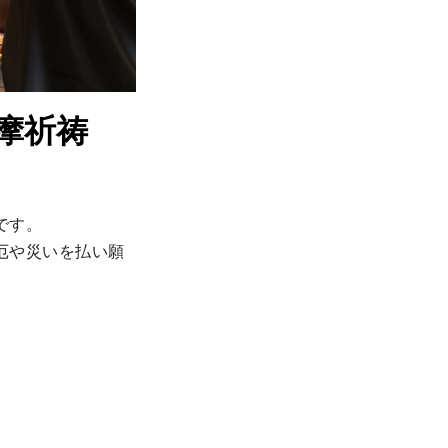
摩祈祷
す。

厄や災いを払い願