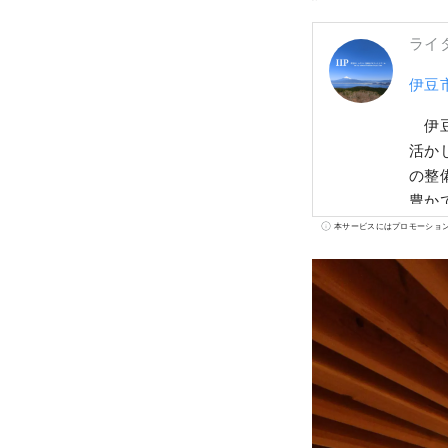
ライ
伊豆
伊豆
活か
の整
豊か
から
本サービスにはプロモーショ
【カ
品で
断転
でご