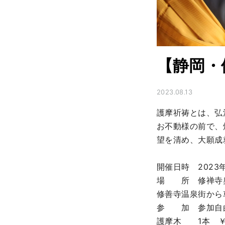
【静岡・
2023.08.13
護摩祈祷とは、弘
お不動様の前で、
望を清め、大願成
開催日時　2023年
場　　所　修禅寺奥
修善寺温泉街から車
参　　加　参加自
護摩木　　1本　