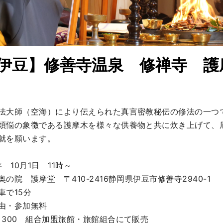
伊豆】修善寺温泉 修禅寺 護
法大師（空海）により伝えられた真言密教秘伝の修法の一つで
煩悩の象徴である護摩木を様々な供養物と共に炊き上げて、
就を願います。

　10月1日　11時～

の院　護摩堂　〒410-2416静岡県伊豆市修善寺2940-1

で15分　

由・参加無料

￥300　組合加盟旅館・旅館組合にて販売