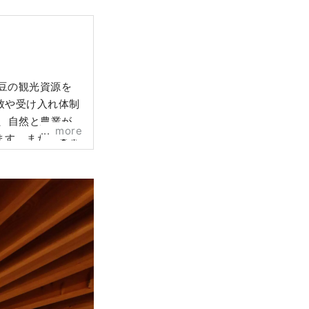
豆の観光資源を
致や受け入れ体制
、自然と農業が
more
ます。また、東京
適な場所です。
ンテスト入賞作
 カバー画像の無
観光情報サイト