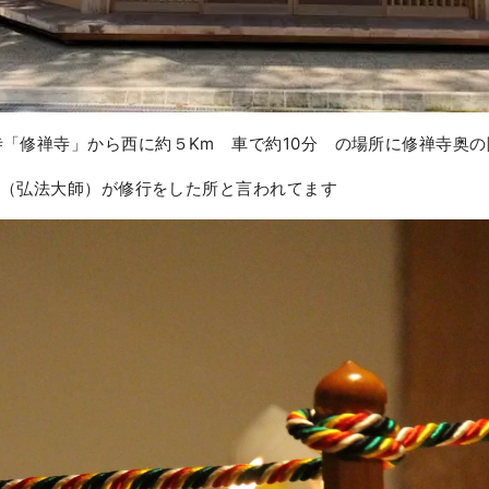
「修禅寺」から西に約５Km 車で約10分 の場所に修禅寺奥の
空海（弘法大師）が修行をした所と言われてます