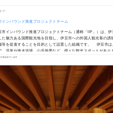
ター
市インバウンド推進プロジェクトチーム
市インバウンド推進プロジェクトチーム（通称「IIP」）は、伊
した魅力ある国際観光地を目指し、伊豆市への外国人観光客の誘
備等を促進することを目的として設置した組織です。 伊豆市は
で、温泉や海水浴場、山岳地帯など、様々な観光スポットがあり
電車で約２時間とアクセスが良く、日帰り観光や週末旅行にも最
ンが含まれています
バー画像に関する注意事項】 カバー画像は、伊豆市を彩る写真コ
す。 撮影者：尾島 裕樹 作品名：「小雪（しょうせつ）を彩る」
用及び複製を禁止します。 カバー画像の利用については、伊豆市
確認ください。