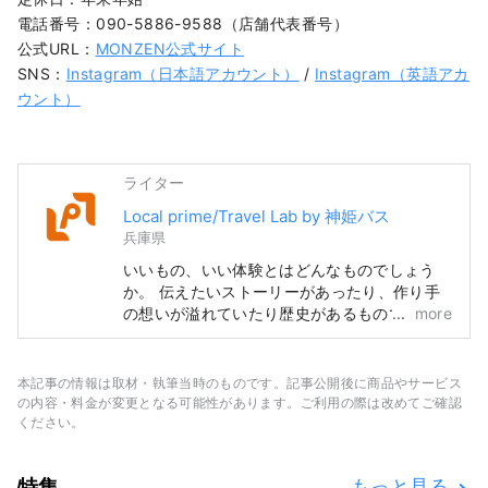
電話番号：090-5886-9588（店舗代表番号）
公式URL：
MONZEN公式サイト
SNS：
Instagram（日本語アカウント）
/
Instagram（英語アカ
ウント）
ライター
Local prime/Travel Lab by 神姫バス
兵庫県
いいもの、いい体験とはどんなものでしょう
か。 伝えたいストーリーがあったり、作り手
の想いが溢れていたり歴史があるものであった
more
り、地元の方に愛されていたりとたくさん特徴
は挙げられます。 とっておきのものや体験に
出会ったとき嬉しくて誰かに伝えたくなったこ
本記事の情報は取材・執筆当時のものです。記事公開後に商品やサービス
とはありませんか。 そして、伝えた結果、新
の内容・料金が変更となる可能性があります。ご利用の際は改めてご確認
たに誰かが何かにつながる。 それこそが「い
ください。
いもの」なのではないかと思います。 私たち
はそのような出会いをお客様にお届けできるよ
特集
もっと見る
うに「かたる、つたえる、つながる」をコンセ