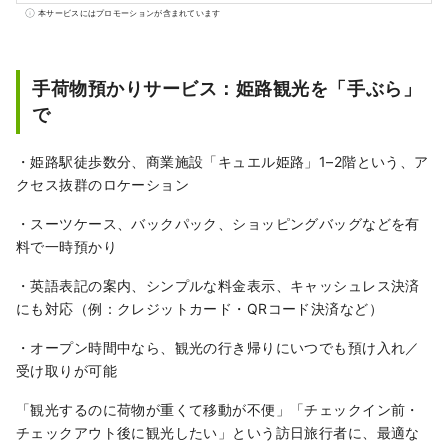
特徴は挙げられます。 とっておきのものや体
本サービスにはプロモーションが含まれています
験に出会ったとき嬉しくて誰かに伝えたくな
ったことはありませんか。 そして、伝えた結
果、新たに誰かが何かにつながる。 それこそ
手荷物預かりサービス：姫路観光を「手ぶら」
が「いいもの」なのではないかと思います。
で
私たちはそのような出会いをお客様にお届け
できるように「かたる、つたえる、つなが
・姫路駅徒歩数分、商業施設「キュエル姫路」1–2階という、ア
る」をコンセプトに兵庫のいいものを発掘
クセス抜群のロケーション
し、お客様と兵庫県内地域とのこころの距離
が キュッと縮まるような情報を発信していき
・スーツケース、バックパック、ショッピングバッグなどを有
ます。
料で一時預かり
・英語表記の案内、シンプルな料金表示、キャッシュレス決済
にも対応（例：クレジットカード・QRコード決済など）
・オープン時間中なら、観光の行き帰りにいつでも預け入れ／
受け取りが可能
「観光するのに荷物が重くて移動が不便」「チェックイン前・
チェックアウト後に観光したい」という訪日旅行者に、最適な