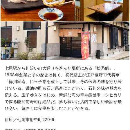
七尾駅から川沿いの大通りを進んだ場所にある『松乃鮨』。
1868年創業とその歴史は長く、初代店主が江戸幕府11代将軍
「徳川家斎」に玉子巻を献上して以来、その伝統の味を守り続
けている。醤油や酢も石川県産にこだわり、石川の味や魅力を
伝える。玉子巻きをはじめ、新鮮な海の幸や能登米コシヒカリ
で握る能登前寿司は絶品だ。落ち着いた店内で楽しい会話が飛
び交い、気さくに食事を楽しむことができる。
住所／七尾市府中町220-6