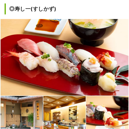
◎寿し一(すしかず)