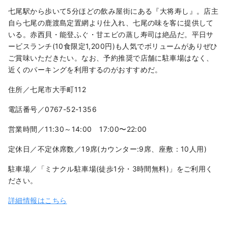
七尾駅から歩いて5分ほどの飲み屋街にある『大将寿し』。店主
自ら七尾の鹿渡島定置網より仕入れ、七尾の味を客に提供して
いる。赤西貝・能登ふぐ・甘エビの蒸し寿司は絶品だ。平日サ
ービスランチ(10食限定1,200円)も人気でボリュームがありぜひ
ご賞味いただきたい。なお、予約推奨で店舗に駐車場はなく、
近くのパーキングを利用するのがおすすめだ。
住所／七尾市大手町112
電話番号／0767-52-1356
営業時間／11:30～14:00 17:00〜22:00
定休日／不定休席数／19席(カウンター:9席、座敷：10人用)
駐車場／「ミナクル駐車場(徒歩1分・3時間無料)」をご利用く
ださい。
詳細情報はこちら