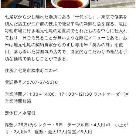
七尾駅から少し離れた場所にある『千代ずし』。東京で修業を
積んだ店主が江戸前の技法で能登半島の新鮮な魚を握る。魚は
毎朝市場に行き地元七尾の定置網でとれたものを中心に仕入れ
ており、日ごろ見ることが無いような限定メニューもある。お
米は地元七尾の契約農家からのすし専用米「笑みの絆」を使
用。落ち着いた雰囲気の店内で、徹底的なこだわりの逸品を手
頃な価格で楽しむことができる。
住所／七尾市松本町ニ25-1
電話番号／0767-57-5316
営業時間／11:30～14:00、17：00〜(21:30 ラストオーダー)※
営業時間短縮
定休日／水曜日
席数／26席(カウンター：6席 テーブル席：4人用×1 小上が
り：2人用×2 座敷：最大12人)個室／8人用