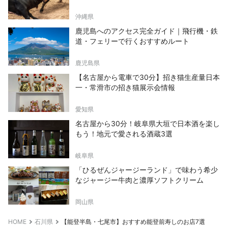
沖縄県
鹿児島へのアクセス完全ガイド｜飛行機・鉄
道・フェリーで行くおすすめルート
鹿児島県
【名古屋から電車で30分】招き猫生産量日本
一・常滑市の招き猫展示会情報
愛知県
名古屋から30分！岐阜県大垣で日本酒を楽し
もう！地元で愛される酒蔵3選
岐阜県
「ひるぜんジャージーランド」で味わう希少
なジャージー牛肉と濃厚ソフトクリーム
岡山県
HOME
石川県
【能登半島・七尾市】おすすめ能登前寿しのお店7選