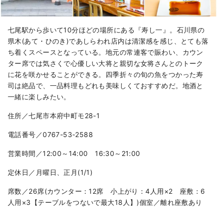
七尾駅から歩いて10分ほどの場所にある『寿し一』。石川県の
県木(あて・ひのき)であしらわれ店内は清潔感を感じ、とても落
ち着くスペースとなっている。地元の常連客で賑わい、カウン
ター席では気さくで心優しい大将と親切な女将さんとのトーク
に花を咲かせることができる。四季折々の旬の魚をつかった寿
司は絶品で、一品料理もどれも美味しくておすすめだ。地酒と
一緒に楽しみたい。
住所／七尾市本府中町モ28-1
電話番号／0767-53-2588
営業時間／12:00～14:00 16:30～21:00
定休日／月曜日、正月(1/1)
席数／26席(カウンター：12席 小上がり：4人用×2 座敷：6
人用×3【テーブルをつないで最大18人】)個室／離れ座敷あり