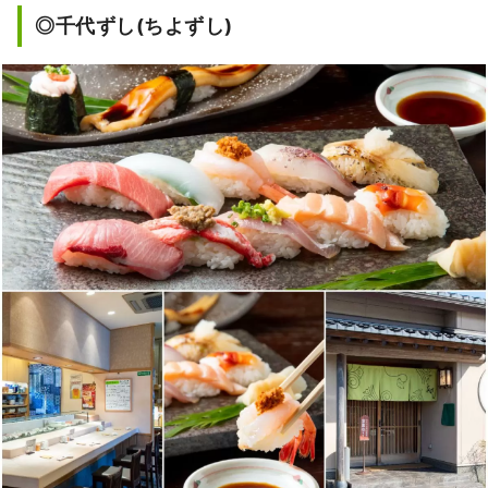
◎千代ずし(ちよずし)