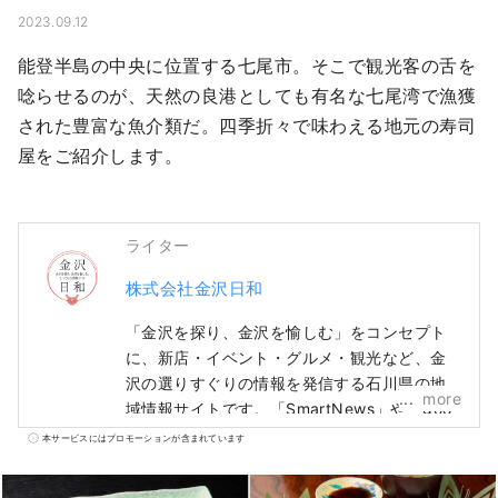
2023.09.12
能登半島の中央に位置する七尾市。そこで観光客の舌を
唸らせるのが、天然の良港としても有名な七尾湾で漁獲
された豊富な魚介類だ。四季折々で味わえる地元の寿司
屋をご紹介します。
ライター
株式会社金沢日和
「金沢を探り、金沢を愉しむ」をコンセプト
に、新店・イベント・グルメ・観光など、金
沢の選りすぐりの情報を発信する石川県の地
more
域情報サイトです。「SmartNews」や「goo
ニュース」といった国内メディアの他、中
本サービスにはプロモーションが含まれています
国・台湾・香港・タイ・ベトナムなどの海外
メディアと連携して石川県の魅力を広く伝え