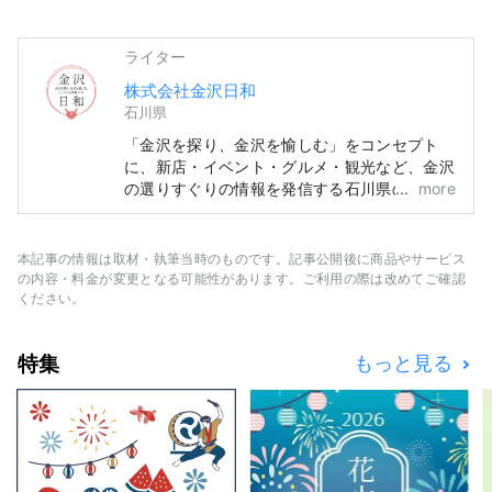
ライター
株式会社金沢日和
石川県
「金沢を探り、金沢を愉しむ」をコンセプト
に、新店・イベント・グルメ・観光など、金沢
の選りすぐりの情報を発信する石川県の地域情
more
報サイトです。「SmartNews」や「gooニュ
ース」といった国内メディアの他、中国・台
湾・香港・タイ・ベトナムなどの海外メディア
本記事の情報は取材・執筆当時のものです。記事公開後に商品やサービス
と連携して石川県の魅力を広く伝えています。
の内容・料金が変更となる可能性があります。ご利用の際は改めてご確認
ください。
特集
もっと見る