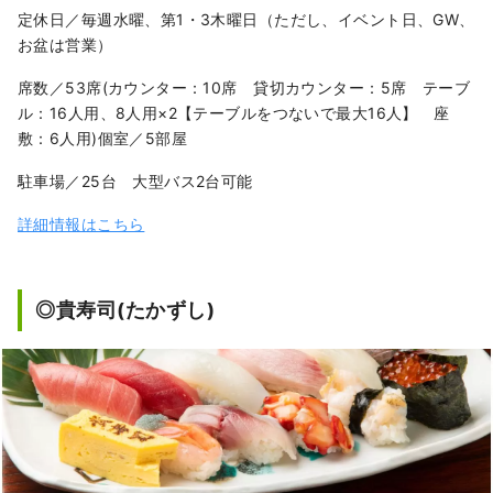
定休日／毎週水曜、第1・3木曜日（ただし、イベント日、GW、
お盆は営業）
席数／53席(カウンター：10席 貸切カウンター：5席 テーブ
ル：16人用、8人用×2【テーブルをつないで最大16人】 座
敷：6人用)個室／5部屋
駐車場／25台 大型バス2台可能
詳細情報はこちら
◎貴寿司(たかずし)