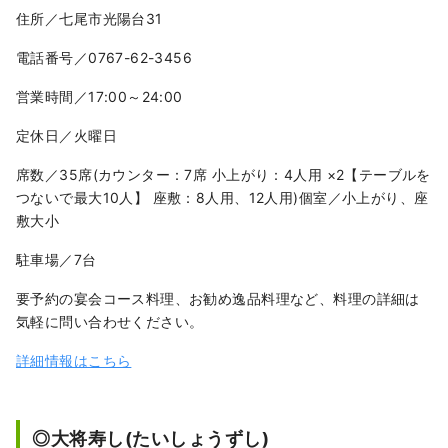
住所／七尾市光陽台31
電話番号／0767-62-3456
営業時間／17:00～24:00
定休日／火曜日
席数／35席(カウンター：7席 小上がり：4人用 ×2【テーブルを
つないで最大10人】 座敷：8人用、12人用)個室／小上がり、座
敷大小
駐車場／7台
要予約の宴会コース料理、お勧め逸品料理など、料理の詳細は
気軽に問い合わせください。
詳細情報はこちら
◎大将寿し(たいしょうずし)