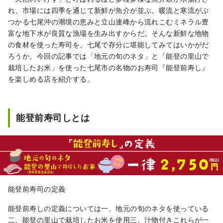
れ、市場には四季を通じて新鮮が魚介が並ぶ。暖流と寒流がぶ
つかる七尾沖の潮境の恵みと立山連峰から流れこむミネラル豊
富な地下水が良質な漁場を生み出すからだ。そんな新鮮な地物
の食材を使った寿司を、七尾で存分に堪能してみてはいかがだ
ろうか。今回の記事では「地元の旬のネタ」と「能登の里山で
栽培したお米」を使った七尾市の名物のお寿司『能登前寿し』
を楽しめる店を紹介する。
能登前寿司しとは
能登前寿司の定義
能登前寿しの定義については一、地元の旬のネタを使っている
二、能登の里山で栽培したお米を使用三、汁物付きこれらが一